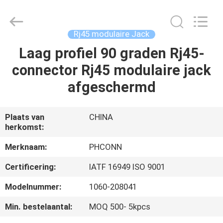
Dongguan
Penghui
Electronics
Co.,
Ltd..
Rj45 modulaire Jack
All
Rights
Reserved.
Laag profiel 90 graden Rj45-
HUIS
connector Rj45 modulaire jack
PRODUCTEN
afgeschermd
ONGEVEER
Plaats van
CHINA
herkomst:
ONS
Merknaam:
PHCONN
FABRIEKSREIS
Certificering:
IATF 16949 ISO 9001
Modelnummer:
1060-208041
KWALITEITSCONTROLE
Min. bestelaantal:
MOQ 500- 5kpcs