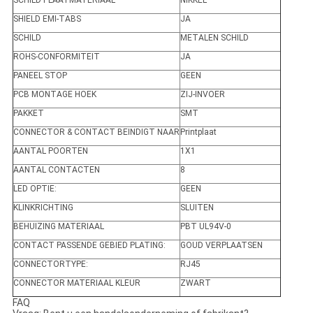
SCHILD PLAATMATERIAAL
NIKKEL
SHIELD EMI-TABS
JA
SCHILD
METALEN SCHILD
ROHS-CONFORMITEIT
JA
PANEEL STOP
GEEN
PCB MONTAGE HOEK
ZIJ-INVOER
PAKKET
SMT
CONNECTOR & CONTACT BEINDIGT NAAR
Printplaat
AANTAL POORTEN
1X1
AANTAL CONTACTEN
8
LED OPTIE:
GEEN
KLINKRICHTING
SLUITEN
BEHUIZING MATERIAAL
PBT UL94V-0
CONTACT PASSENDE GEBIED PLATING:
GOUD VERPLAATSEN
CONNECTORTYPE:
RJ45
CONNECTOR MATERIAAL KLEUR
ZWART
FAQ