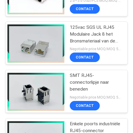
2.0~3.0 USD/PCS MOQ:MOQ 500- 5kpcs
CONTACT
125vac SGS UL RJ45
Modulaire Jack 8 het
Bronsmateriaal van de
Speldfosfoor
Negotiable price MOQ:MOQ 500- 5kpcs
CONTACT
SMT RJ45-
connectorlipje naar
beneden
Negotiable price MOQ:MOQ 500- 5kpcs
CONTACT
Enkele poorts industriële
RJ45-connector