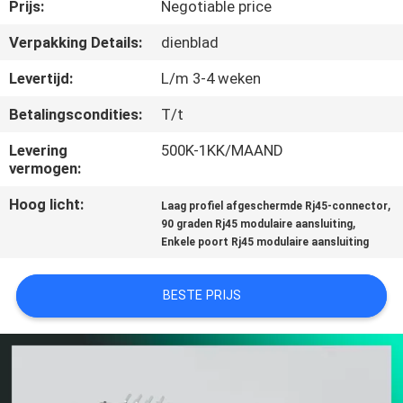
CONTACTEER
Prijs:
Negotiable price
ONS
Verpakking Details:
dienblad
Levertijd:
L/m 3-4 weken
VR
Betalingscondities:
T/t
SHOW
Levering
500K-1KK/MAAND
vermogen:
SITEMAP
Hoog licht:
,
Laag profiel afgeschermde Rj45-connector
,
90 graden Rj45 modulaire aansluiting
PRIVACY
Enkele poort Rj45 modulaire aansluiting
POLICY
BESTE PRIJS