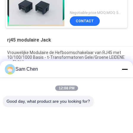
Negotiable price MOQ:MOQ 500- 5kpcs
CONTACT
rj45 modulaire Jack
Vrouwelijke Modulaire de Hefboomschakelaar van RJ45 met
10/100/1000 Basis - t-Transformatoren Gele/Groene LEIDENE
en EMI Vinger
Sam Chen
de Modulaire Jack 18.1L Zwarte Horizontale Kunststof van
1x1 Ethernet Molex RJ45
12:08 PM
ROHS Goedgekeurd de Hefboom Laag Profiel STP van 8P8C
RJ45 SMT met Soldeerselstootkussen
Good day, what product are you looking for?
populaire categorieën
Alle
De Hefboom Van 
Rj45 Modulaire Jack