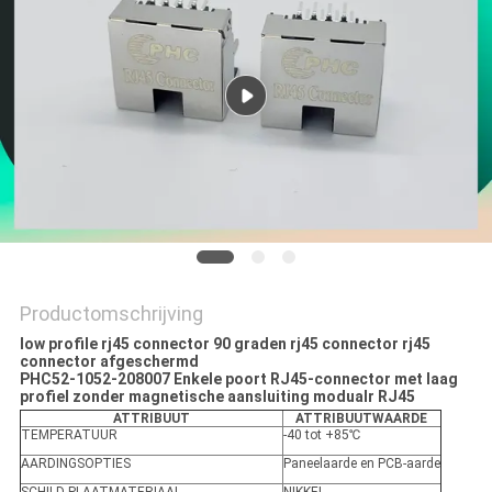
Productomschrijving
low profile rj45 connector 90 graden rj45 connector rj45
connector afgeschermd
PHC52-1052-208007 Enkele poort RJ45-connector met laag
profiel zonder magnetische aansluiting modualr RJ45
ATTRIBUUT
ATTRIBUUTWAARDE
TEMPERATUUR
-40 tot +85℃
AARDINGSOPTIES
Paneelaarde en PCB-aarde