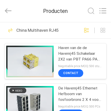
Dongguan
Penghui
Electronics
Producten
Co.,
Ltd..
All
Rights
Reserved.
HUIS
82
China Multihaven RJ45
rj45 modulaire Jack
PRODUCTEN
Haven van de de
Havenrj45 Schakelaar
ONGEVEER
2X2 van PBT PA66 PA46
ONS
de Materiële Multi met
Negotiable price MOQ:500 stuks
Transformator 180 Graad
CONTACT
34
FABRIEKSREIS
De Hefboom van
De Havenrj45 Ethernet
Hefboom van
KWALITEITSCONTROLE
RJ45 Ethernet
fosfoorbrons 2 X 4 voor
Video, Voorzien van een
Negotiable price MOQ:500 PCs