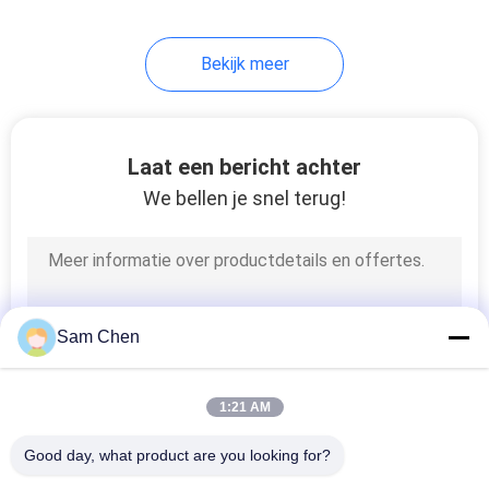
5
Bekijk meer
De Vrouwelijke
Schakelaar van USB
Laat een bericht achter
We bellen je snel terug!
25
rj45 vrouwelijke
Sam Chen
schakelaar
1:21 AM
Good day, what product are you looking for?