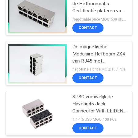
de Hefboomrohs
Certificatie plateren van
10
Havenrj45 PCB past
Negotiable price MOQ:500 stuks
Kleur aan
CONTACT
POE Rj45 Hefboom
De magnetische
Modulaire Hefboom 2X4
van RJ45 met
Kogelbasis
negotiate a price MOQ:100 PCs
CONTACT
11
De Schakelaar van
8P8C vrouwelijk de
Havenrj45 Jack
RJ45 USB
Connector With LEIDEN
van 2X4 8 Licht
1.1-1.5 USD MOQ:100 PCs
CONTACT