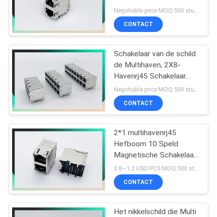
de Kabelschakelaar van
Negotiable price MOQ:500 stuks
Transformatorethernet;
CONTACT
16
Schakelaar van de schild
90 graad rj45
de Multihaven, 2X8-
Havenrj45 Schakelaar
met neer Basis 1000 - T
Negotiable price MOQ:500 stuks
Geïntegreerde
CONTACT
Magnetics-Lusje
Omhoog/
2*1 multihavenrj45
25
Hefboom 10 Speld
Magnetische Schakelaar
SMD RJ45
rma-429b-20f0-YG 1000
0.8~1.2 USD/PCS MOQ:500 stuks
Mbps
CONTACT
Het nikkelschild die Multi