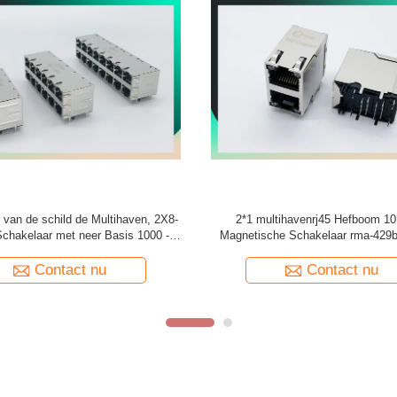
venrj45 Ethernet Hefboom van
2X6 multihaven RJ45 Magnetische
ns 2 X 4 voor Video, Voorzien van
Basis - T met leiden en Besche
een netwerk
Contact nu
Contact nu