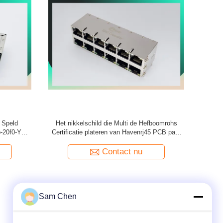
 Jack 1000
Wijfje aan Mannelijke Multi de Havenhefboom
rmde EMI
van Rj45 met LEIDENE/Rj45-Lan
Havenschakelaar
Contact nu
Sam Chen