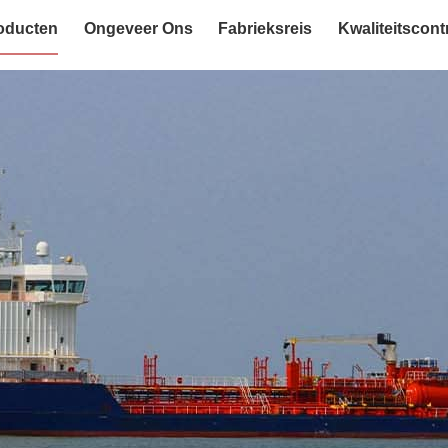
oducten
Ongeveer Ons
Fabrieksreis
Kwaliteitscont