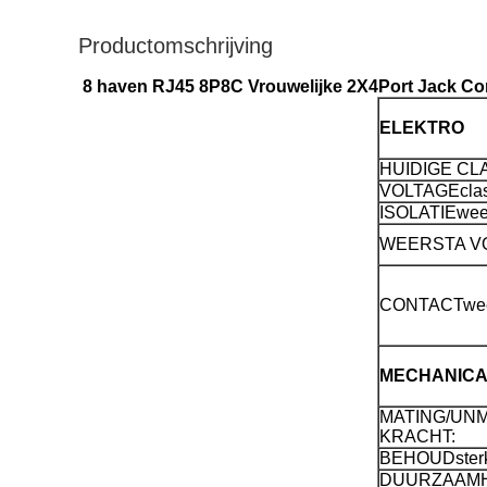
Productomschrijving
8 haven RJ45 8P8C Vrouwelijke 2X4Port Jack Co
ELEKTRO
HUIDIGE CLA
VOLTAGEclass
ISOLATIEwee
WEERSTA V
CONTACTwee
MECHANIC
MATING/UN
KRACHT:
BEHOUDsterk
DUURZAAMH