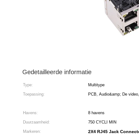
Gedetailleerde informatie
Type:
Multitype
Toepassing:
PCB, Audio&amp; De video,
Havens:
8 havens
Duurzaamheid:
750 CYCLI MIN
Markeren:
2X4 RJ45 Jack Connect