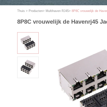
Thuis
>
Producten
>
Multihaven RJ45
>
8P8C vrouwelijk de Have
8P8C vrouwelijk de Havenrj45 J