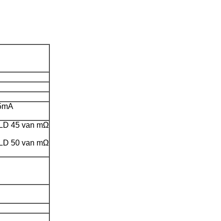
.5mA
LD 45 van mΩ
LD 50 van mΩ