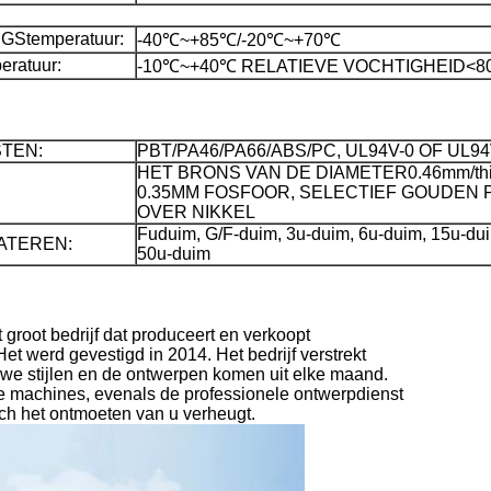
Stemperatuur:
-40℃~+85℃/-20℃~+70℃
ratuur:
-10℃~+40℃ RELATIEVE VOCHTIGHEID
<8
STEN:
PBT/PA46/PA66/ABS/PC, UL94V-0 OF UL94
HET BRONS VAN
DE
DIAMETER0.46mm/thi
0.35MM FOSFOOR, SELECTIEF GOUDEN
OVER NIKKEL
Fuduim, G/F-duim, 3u-duim, 6u-duim, 15u-du
ATEREN:
50u-duim
groot bedrijf dat produceert en verkoopt
et werd gevestigd in 2014. Het bedrijf verstrekt
e stijlen en de ontwerpen komen uit elke maand.
te machines, evenals de professionele ontwerpdienst
zich het ontmoeten van u verheugt.