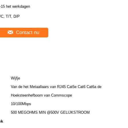
-15 het werkdagen
/C, T/T, D/P
Contact nu
Wijfje
Van de het Metaallaars van RJ45 Cat5e Cat6 Cat6a de
Hoeksteenhefboom van Commscope
10/100Mbps
500 MEGOHMS MIN @500V GELIJKSTROOM
ck