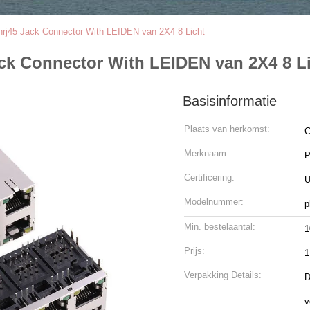
nrj45 Jack Connector With LEIDEN van 2X4 8 Licht
ack Connector With LEIDEN van 2X4 8 L
Basisinformatie
Plaats van herkomst:
C
Merknaam:
Certificering:
U
Modelnummer:
p
Min. bestelaantal:
1
Prijs:
1
Verpakking Details:
D
v