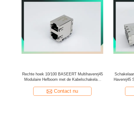
fboomrohs
Haven van de de Havenrj45 Schakelaar 2X2
De Ha
45 PCB past
van PBT PA66 PA46 de Materiële Multi met
fosfoorbro
Transformator 180 Graad
Contact nu