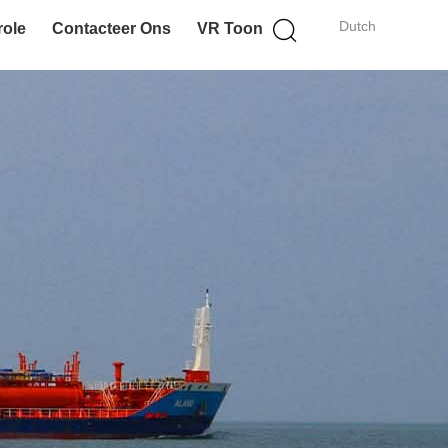
Dutch
role
Contacteer Ons
VR Toon