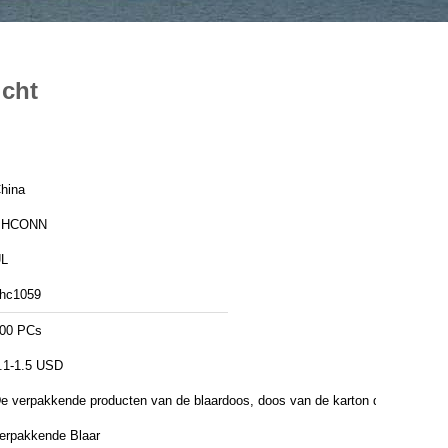
icht
hina
PHCONN
L
hc1059
00 PCs
.1-1.5 USD
e verpakkende producten van de blaardoos, doos van de karton de
erpakkende Blaar