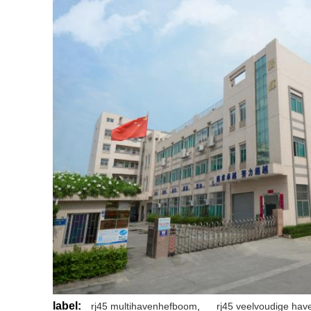
label:
rj45 multihavenhefboom
,
rj45 veelvoudige hav