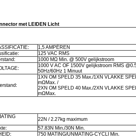
nnector met LEIDEN Licht
SSIFICATIE:
1,5 AMPÈREN
ificatie:
125 VAC RMS
rstand:
1000 MΩ Min. @ 500V gelijkstroom
1000 V AC OF 1500V gelijkstroom RMS @0
OLTAGE:
50Hz/60Hz 1 Minuut
1XN OM SPELD 35 Max./1XN VLAKKE SPE
mΩMax. /
rstand:
2XN OM SPELD 40 Max./2XN VLAKKE SPE
mΩMax.
A
MATING
22N / 2.27kg maximum
te:
57.83N Min./30N Min.
EID:
750 MATING/UNMATING-CYCLI Min.