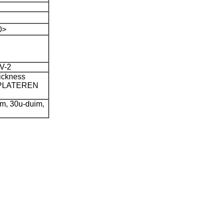
0>
V-2
ckness
 PLATEREN
im, 30u-duim,