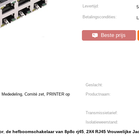
Levertijd:
5
Betalingscondities:
L
Beste prijs
Geslacht:
 Mededeling, Comité zet, PRINTER op
Productnaam:
Transmissietarief:
Isolatieweerstand:
or
de hefboomschakelaar van 8p8c rj45
2X4 RJ45 Vrouwelijke Ja
,
,