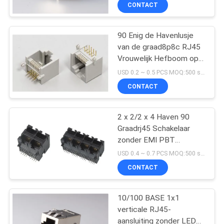
Jack
CONTACTEER
CONTACT
ONS
90 Enig de Havenlusje
33
van de graad8p8c RJ45
VR
Vrouwelijk Hefboom op
Magnetische RJ45-
SHOW
PBT-Grijs zonder Oor
USD 0.2 ~ 0.5 PCS MOQ:500 stuks
Hefboom
CONTACT
SITEMAP
2 x 2/2 x 4 Haven 90
Graadrj45 Schakelaar
PRIVACY
zonder EMI PBT
POLICY
21
Huisvesting
USD 0.4 ~ 0.7 PCS MOQ:500 stuks
RJ11 RJ45-
CONTACT
Hefboom
10/100 BASE 1x1
verticale RJ45-
aansluiting zonder LED