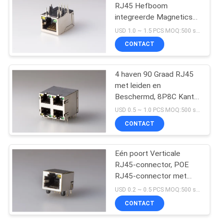
RJ45 Hefboom
integreerde Magnetics
10
10/100/1000
USD 1.0 ~ 1.5 PCS MOQ:500 stuks
CONTACT
POE Rj45 Hefboom
4 haven 90 Graad RJ45
met leiden en
Beschermd, 8P8C Kant
gaat Gouden Plateren in
USD 0.5 ~ 1.0 PCS MOQ:500 stuks
CONTACT
11
De Schakelaar van
Eén poort Verticale
RJ45-connector, POE
RJ45 USB
RJ45-connector met
enkele gele led en tab-up
USD 0.2 ~ 0.5 PCS MOQ:500 stuks
afgeschermd
CONTACT