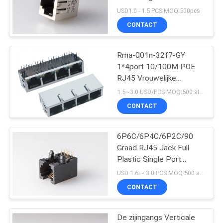
PHC-netwerkconnector
USD1.0 - 1.5 PCS MOQ:500pcs
CONTACT
16
Rma-001n-32f7-GY
90 graad rj45
1*4port 10/100M POE
RJ45 Vrouwelijke
schakelaar met leiden.
1.5~3.0 USD/PCS MOQ:500 stuks
De magnetische RJ45
CONTACT
hefboom van PHC
6P6C/6P4C/6P2C/90
25
Graad RJ45 Jack Full
Plastic Single Port
SMD RJ45
Vrouwelijk Netwerk
USD 1.6 ~ 3.0 PCS MOQ:500 stuks
CONTACT
De zijingangs Verticale