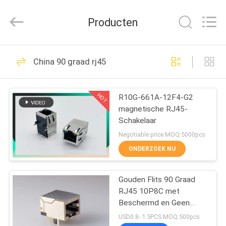
Dongguan
Penghui
Electronics
Producten
Co.,
Ltd..
All
Rights
Reserved.
HUIS
82
China 90 graad rj45
rj45 modulaire Jack
PRODUCTEN
HOT
R10G-661A-12F4-G2
magnetische RJ45-
ONGEVEER
Schakelaar
ONS
Negotiable price MOQ:5000pcs
ONDERZOEK NU
34
FABRIEKSREIS
De Hefboom van
Gouden Flits 90 Graad
RJ45 10P8C met
KWALITEITSCONTROLE
RJ45 Ethernet
Beschermd en Geen
leiden, PCB Vrouwelijke
USD0.8- 1.5PCS MOQ:500pcs