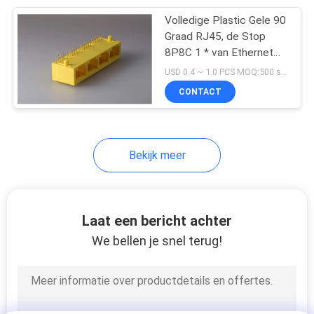
Volledige Plastic Gele 90
5
Graad RJ45, de Stop
De Vrouwelijke
8P8C 1 * van Ethernet
RJ45 Haven 4 zonder
USD 0.4 ~ 1.0 PCS MOQ:500 stuks
Schakelaar van USB
LEIDEN Geplateerd Goud
CONTACT
Bekijk meer
25
rj45 vrouwelijke
Laat een bericht achter
schakelaar
We bellen je snel terug!