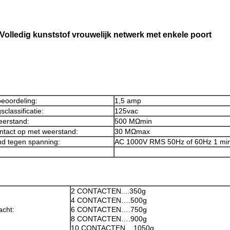
Volledig kunststof vrouwelijk netwerk met enkele poort
beoordeling:
1,5 amp
classificatie:
125vac
weerstand:
500 MΩmin
ntact op met weerstand:
30 MΩmax
nd tegen spanning:
AC 1000V RMS 50Hz of 60Hz 1 mi
2 CONTACTEN....350g
4 CONTACTEN….500g
acht:
6 CONTACTEN….750g
8 CONTACTEN….900g
10 CONTACTEN....1050g