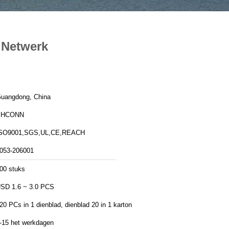
 Netwerk
uangdong, China
PHCONN
SO9001,SGS,UL,CE,REACH
053-206001
00 stuks
SD 1.6 ~ 3.0 PCS
20 PCs in 1 dienblad, dienblad 20 in 1 karton
-15 het werkdagen