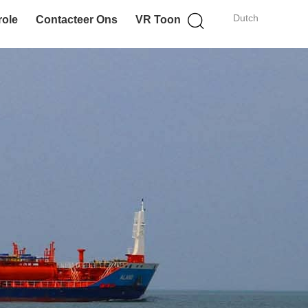
Dutch
role
Contacteer Ons
VR Toon