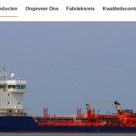
oducten
Ongeveer Ons
Fabrieksreis
Kwaliteitscont