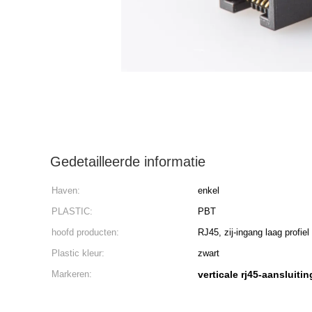
Gedetailleerde informatie
Haven:
enkel
PLASTIC:
PBT
hoofd producten:
RJ45, zij-ingang laag profiel 
Plastic kleur:
zwart
Markeren:
verticale rj45-aansluitin