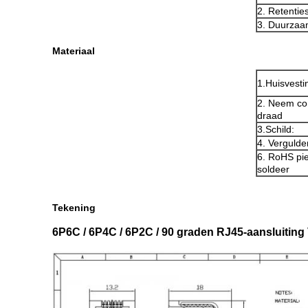
2. Retentie
3. Duurzaa
Materiaal
1.Huisvesti
2. Neem co
draad
3.Schild:
4. Vergulde
6. RoHS pie
soldeer
Tekening
6P6C / 6P4C / 6P2C / 90 graden RJ45-aansluiting 