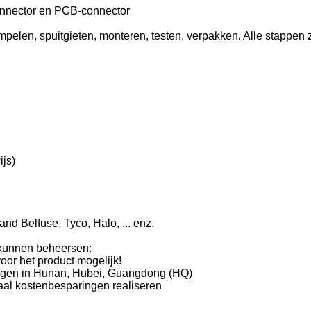
onnector en PCB-connector
elen, spuitgieten, monteren, testen, verpakken. Alle stappen z
ijs)
nd Belfuse, Tyco, Halo, ... enz.
 kunnen beheersen:
or het product mogelijk!
elegen in Hunan, Hubei, Guangdong (HQ)
aal kostenbesparingen realiseren