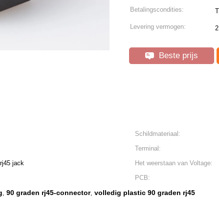
Betalingscondities:
T
Levering vermogen:
2
Beste prijs
Schildmateriaal:
Terminal:
rj45 jack
Het weerstaan van Voltage:
PCB:
g
90 graden rj45-connector
volledig plastic 90 graden rj45
,
,