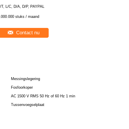
/T, L/C, D/A, D/P, PAYPAL
.000.000 stuks / maand
Contact nu
Messingslegering
Fosfoorkoper
AC 1500 V RMS 50 Hz of 60 Hz 1 min
Tussenvoegselplaat