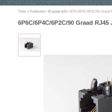
Thuis
>
Producten
>
90 graad rj45
>
6P6C/6P4C/6P2C/90 Graad RJ4
6P6C/6P4C/6P2C/90 Graad RJ45 Ja