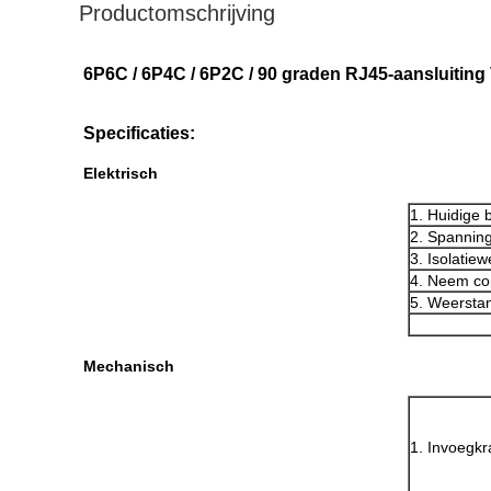
Productomschrijving
6P6C / 6P4C / 6P2C / 90 graden RJ45-aansluiting 
Specificaties:
Elektrisch
1. Huidige 
2. Spannings
3. Isolatie
4. Neem co
5. Weersta
Mechanisch
1. Invoegkr