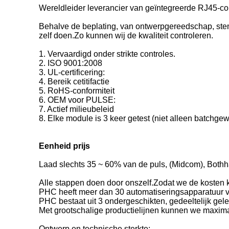
Wereldleider leverancier van geïntegreerde RJ45-c
Behalve de beplating, van ontwerpgereedschap, stemp
zelf doen.Zo kunnen wij de kwaliteit controleren.
1. Vervaardigd onder strikte controles.
2. ISO 9001:2008
3. UL-certificering:
4. Bereik cetitifactie
5. RoHS-conformiteit
6. OEM voor PULSE:
7. Actief milieubeleid
8. Elke module is 3 keer getest (niet alleen batchgew
Eenheid prijs
Laad slechts 35 ~ 60% van de puls, (Midcom), Bothha
Alle stappen doen door onszelf.Zodat we de kosten
PHC heeft meer dan 30 automatiseringsapparatuur vo
PHC bestaat uit 3 ondergeschikten, gedeeltelijk g
Met grootschalige productielijnen kunnen we maxim
Ontwerp en technische sterkte: