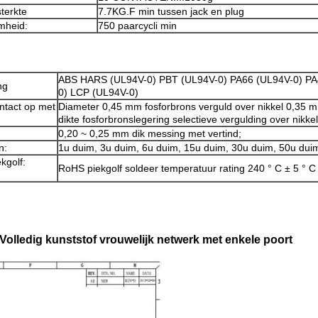
sterkte
7.7KG.F min tussen jack en plug
mheid:
750 paarcycli min
ABS HARS (UL94V-0) PBT (UL94V-0) PA66 (UL94V-0) PA
ng
0) LCP (UL94V-0)
ntact op met
Diameter 0,45 mm fosforbrons verguld over nikkel 0,35 
dikte
fosforbronslegering selectieve vergulding over nikkel
0,20 ~ 0,25 mm dik messing met vertind;
n:
1u duim, 3u duim, 6u duim, 15u duim, 30u duim, 50u dui
kgolf:
RoHS piekgolf soldeer temperatuur rating 240 ° C ± 5 ° C
Volledig kunststof vrouwelijk netwerk met enkele poort