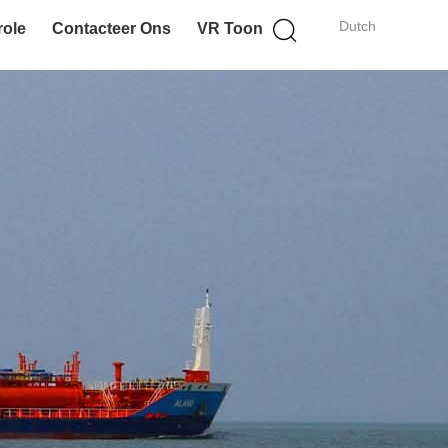
Dutch
role
Contacteer Ons
VR Toon