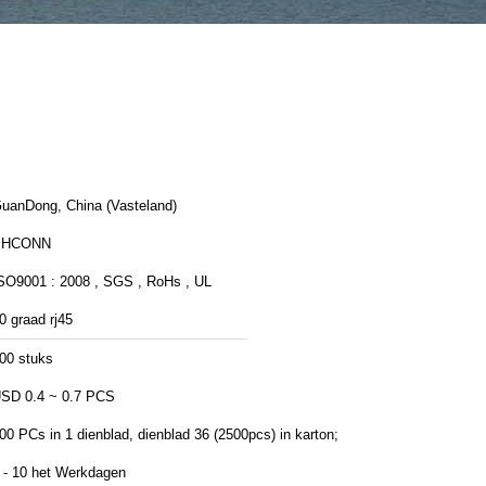
uanDong, China (Vasteland)
PHCONN
SO9001 : 2008 , SGS , RoHs , UL
0 graad rj45
00 stuks
SD 0.4 ~ 0.7 PCS
00 PCs in 1 dienblad, dienblad 36 (2500pcs) in karton;
 - 10 het Werkdagen