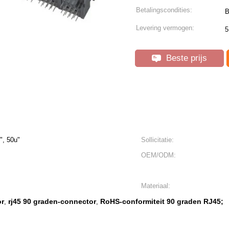
Betalingscondities:
B
Levering vermogen:
5
Beste prijs
", 50u"
Sollicitatie:
OEM/ODM:
Materiaal:
or
rj45 90 graden-connector
RoHS-conformiteit 90 graden RJ45;
,
,