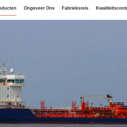
oducten
Ongeveer Ons
Fabrieksreis
Kwaliteitscont