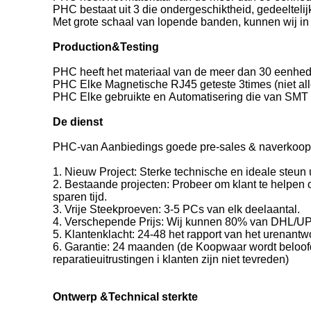
PHC bestaat uit 3 die ondergeschiktheid, gedeeltel
Met grote schaal van lopende banden, kunnen wij i
Production&Testing
PHC heeft het materiaal van de meer dan 30 eenhed
PHC Elke Magnetische RJ45 geteste 3times (niet alle
PHC Elke gebruikte en Automatisering die van SMT 
De dienst
PHC-van Aanbiedings goede pre-sales & naverkoop 
1. Nieuw Project: Sterke technische en ideale steu
2. Bestaande projecten: Probeer om klant te helpen
sparen tijd.
3. Vrije Steekproeven: 3-5 PCs van elk deelaantal.
4. Verschepende Prijs: Wij kunnen 80% van DHL/UP
5. Klantenklacht: 24-48 het rapport van het urenant
6. Garantie: 24 maanden (de Koopwaar wordt beloofd
reparatieuitrustingen i klanten zijn niet tevreden)
Ontwerp &Technical sterkte