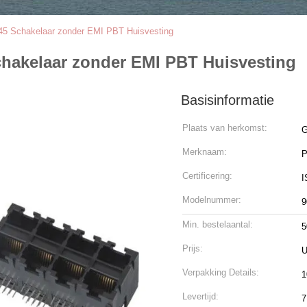
j45 Schakelaar zonder EMI PBT Huisvesting
Schakelaar zonder EMI PBT Huisvesting
Basisinformatie
Plaats van herkomst:
G
Merknaam:
Certificering:
I
Modelnummer:
9
Min. bestelaantal:
5
Prijs:
U
Verpakking Details:
1
Levertijd:
7