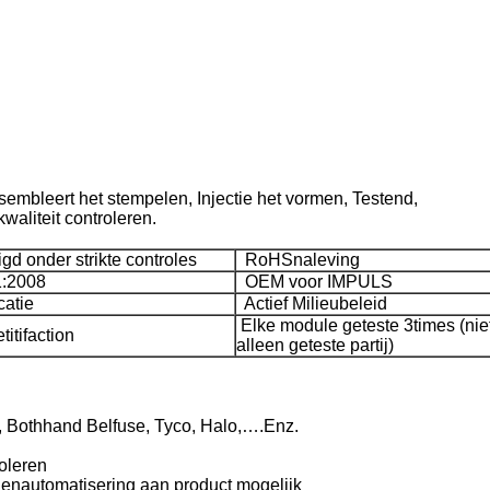
embleert het stempelen, Injectie het vormen, Testend,
waliteit controleren.
d onder strikte controles
RoHSnaleving
:2008
OEM voor IMPULS
catie
Actief Milieubeleid
Elke module geteste 3times (nie
itifaction
alleen geteste partij)
, Bothhand Belfuse, Tyco, Halo,….Enz.
roleren
enautomatisering aan product mogelijk