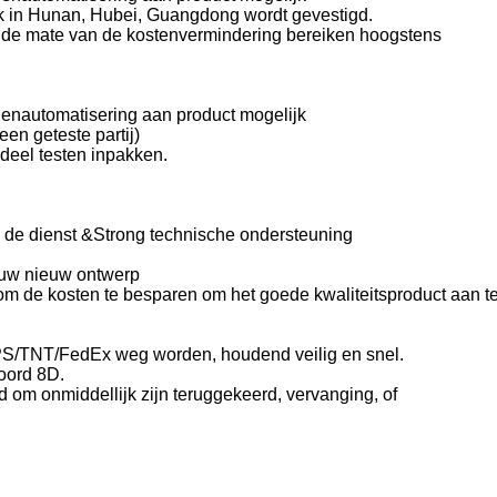
ijk in Hunan, Hubei, Guangdong wordt gevestigd.
n de mate van de kostenvermindering bereiken hoogstens
enautomatisering aan product mogelijk
en geteste partij)
deel testen inpakken.
de dienst &Strong technische ondersteuning
n uw nieuw ontwerp
 om de kosten te besparen om het goede kwaliteitsproduct aan 
S/TNT/FedEx weg worden, houdend veilig en snel.
woord 8D.
 om onmiddellijk zijn teruggekeerd, vervanging, of