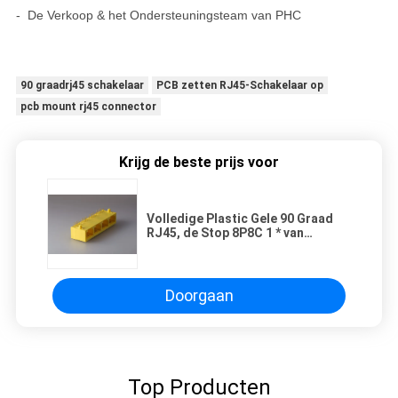
- De Verkoop & het Ondersteuningsteam van PHC
90 graadrj45 schakelaar
PCB zetten RJ45-Schakelaar op
pcb mount rj45 connector
Krijg de beste prijs voor
Volledige Plastic Gele 90 Graad
RJ45, de Stop 8P8C 1 * van
Ethernet RJ45 Haven 4 zonder
LEIDEN Geplateerd Goud
Doorgaan
Top Producten