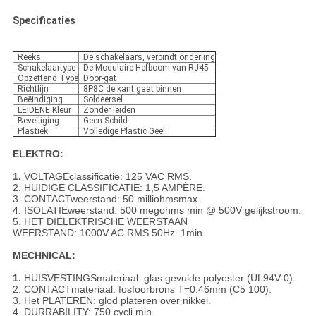
Specificaties
Reeks
De schakelaars, verbindt onderling
Schakelaartype
De Modulaire Hefboom van RJ45
Opzettend Type
Door-gat
Richtlijn
8P8C de kant gaat binnen
Beëindiging
Soldeersel
LEIDENE Kleur
Zonder leiden
Beveiliging
Geen Schild
Plastiek
Volledige Plastic Geel
ELEKTRO:
1.
VOLTAGEclassificatie: 125 VAC RMS.
2. HUIDIGE CLASSIFICATIE: 1,5 AMPÈRE.
3. CONTACTweerstand: 50 milliohmsmax.
4. ISOLATIEweerstand: 500 megohms min @ 500V gelijkstroom.
5. HET DIËLEKTRISCHE WEERSTAAN
WEERSTAND: 1000V AC RMS 50Hz. 1min.
MECHNICAL:
1.
HUISVESTINGSmateriaal: glas gevulde polyester (UL94V-0).
2. CONTACTmateriaal: fosfoorbrons T=0.46mm (C5 100).
3. Het PLATEREN: glod plateren over nikkel.
4. DURRABILITY: 750 cycli min.