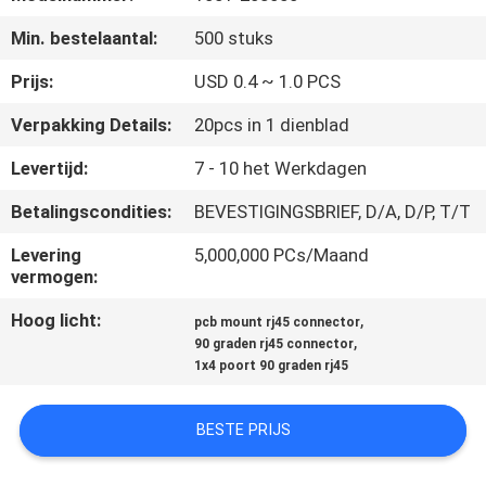
CONTACTEER
Min. bestelaantal:
500 stuks
ONS
Prijs:
USD 0.4 ~ 1.0 PCS
VR
Verpakking Details:
20pcs in 1 dienblad
SHOW
Levertijd:
7 - 10 het Werkdagen
Betalingscondities:
BEVESTIGINGSBRIEF, D/A, D/P, T/T
SITEMAP
Levering
5,000,000 PCs/Maand
vermogen:
PRIVACY
Hoog licht:
,
POLICY
pcb mount rj45 connector
,
90 graden rj45 connector
1x4 poort 90 graden rj45
BESTE PRIJS