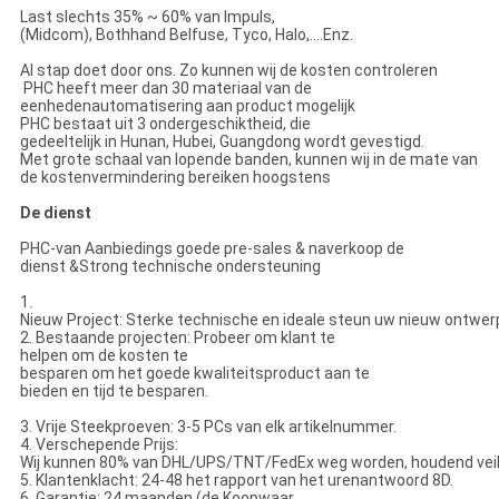
Last slechts 35% ~ 60% van Impuls,
(Midcom), Bothhand Belfuse, Tyco, Halo,….Enz.
Al stap doet door ons. Zo kunnen wij de kosten controleren
PHC heeft meer dan 30 materiaal van de
eenhedenautomatisering aan product mogelijk
PHC bestaat uit 3 ondergeschiktheid, die
gedeeltelijk in Hunan, Hubei, Guangdong wordt gevestigd.
Met grote schaal van lopende banden, kunnen wij in de mate van
de kostenvermindering bereiken hoogstens
De dienst
PHC-van Aanbiedings goede pre-sales & naverkoop de
dienst &Strong technische ondersteuning
1.
Nieuw Project: Sterke technische en ideale steun uw nieuw ontwer
2. Bestaande projecten: Probeer om klant te
helpen om de kosten te
besparen om het goede kwaliteitsproduct aan te
bieden en tijd te besparen.
3. Vrije Steekproeven: 3-5 PCs van elk artikelnummer.
4. Verschepende Prijs:
Wij kunnen 80% van DHL/UPS/TNT/FedEx weg worden, houdend veili
5. Klantenklacht: 24-48 het rapport van het urenantwoord 8D.
6. Garantie: 24 maanden (de Koopwaar