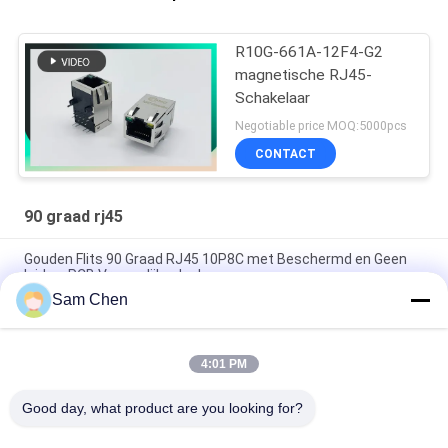
R10G-661A-12F4-G2
magnetische RJ45-
Schakelaar
Negotiable price MOQ:5000pcs
CONTACT
90 graad rj45
Gouden Flits 90 Graad RJ45 10P8C met Beschermd en Geen
leiden, PCB Vrouwelijke Jack
Sam Chen
90 Enig de Havenlusje van de graad8p8c RJ45 Vrouwelijk
Hefboom op PBT-Grijs zonder Oor
4:01 PM
2 x 2/2 x 4 Haven 90 Graadrj45 Schakelaar zonder EMI PBT
Huisvesting
Good day, what product are you looking for?
populaire categorieën
Alle