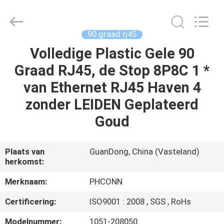
Dongguan
Penghui
Electronics
Co.,
Ltd..
90 graad rj45
All
Rights
Reserved.
Volledige Plastic Gele 90
HUIS
Graad RJ45, de Stop 8P8C 1 *
PRODUCTEN
van Ethernet RJ45 Haven 4
zonder LEIDEN Geplateerd
ONGEVEER
Goud
ONS
Plaats van
GuanDong, China (Vasteland)
herkomst:
FABRIEKSREIS
Merknaam:
PHCONN
KWALITEITSCONTROLE
Certificering:
ISO9001 : 2008 , SGS , RoHs
Modelnummer:
1051-208050