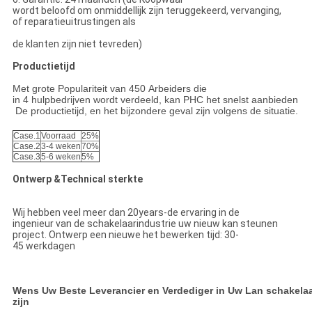
wordt beloofd om onmiddellijk zijn teruggekeerd, vervanging,
of reparatieuitrustingen als
de klanten zijn niet tevreden)
Productietijd
Met grote Populariteit van 450 Arbeiders die
in 4 hulpbedrijven wordt verdeeld, kan PHC het snelst aanbieden
De productietijd, en het bijzondere geval zijn volgens de situatie.
Case.1
Voorraad
25%
Case.2
3-4 weken
70%
Case.3
5-6 weken
5%
Ontwerp &Technical sterkte
Wij hebben veel meer dan 20years-de ervaring in de
ingenieur van de schakelaarindustrie uw nieuw kan steunen
project. Ontwerp een nieuwe het bewerken tijd: 30-
45 werkdagen
Wens Uw Beste Leverancier en Verdediger in Uw Lan schakela
zijn