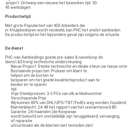
project. Ontwerp een nieuwe het bewerken tijd: 30-
45 werkdagen
Productietijd
Met grote Populariteit van 450 Arbeiders die
in 4 hulpbedrijven wordt verdeeld, kan PHC het snelst aanbieden
De productietijd en het bijzondere geval zijn volgens de situatie.
De dienst
PHC-van Aanbiedings goede pre-sales & naverkoop de
dienst &Strong technische ondersteuning
Nieuw Project: Sterke technische en ideale steun uw nieuw ont
Bestaande projecten: Probeer om klant te
helpen om de kosten te
besparen om het goede kwaliteitsproduct aan te
bieden en te sparen
tijd.
Vrije Steekproeven: 3-5 PCs van elk artikelnummer
Verschepende Prijs:
Wij kunnen 80% van DHL/UPS/TNT/FedEx weg worden, houdend ve
Klantenklacht: 24-48 het rapport van het urenantwoord 8D
Garantie: 24 maanden (de Koopwaar
wordt beloofd om onmiddellijk zijn teruggekeerd, vervanging,
of reparatie
uitrustingen als de klanten niet tevreden zijn)