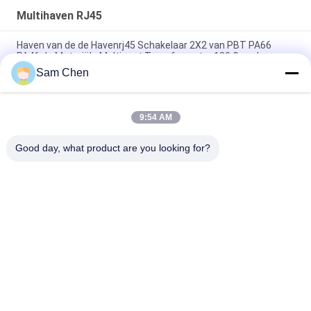
Multihaven RJ45
Haven van de de Havenrj45 Schakelaar 2X2 van PBT PA66
PA46 de Materiële Multi met Transformator 180 Graad
Sam Chen
De Havenrj45 Ethernet Hefboom van fosfoorbrons 2 X 4 voor
Video, Voorzien van een netwerk
9:54 AM
2X6 multihaven RJ45 Magnetische Jack 1000 Basis - T met
leiden en Beschermde EMI
Good day, what product are you looking for?
populaire categorieën
Alle
De Hefboom Van 
Rj45 Modulaire Jack
RJ45 Ethernet
Magnetische RJ45-
RJ11 RJ45-Hefboom
Hefboom
90 Graad Rj45
SMD RJ45