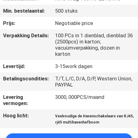
CONTACTEER
Min. bestelaantal:
500 stuks
ONS
Prijs:
Negotiable price
VR
Verpakking Details:
100 PCs in 1 dienblad, dienblad 36
(2500pcs) in karton;
SHOW
vacuümverpakking, dozen in
karton
SITEMAP
Levertijd:
3-15work dagen
Betalingscondities:
T/T, L/C, D/A, D/P, Western Union,
PRIVACY
PAYPAL
POLICY
Levering
3000, 000PCS/maand
vermogen:
Hoog licht:
,
Veelvoudige de Havenschakelaars van RJ45
rj45 multihavenhefboom