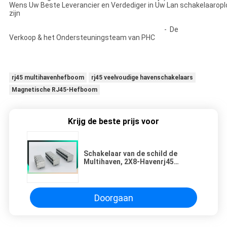
Wens Uw Beste Leverancier en Verdediger in Uw Lan schakelaaropl
zijn
- De
Verkoop & het Ondersteuningsteam van PHC
rj45 multihavenhefboom
rj45 veelvoudige havenschakelaars
Magnetische RJ45-Hefboom
Krijg de beste prijs voor
Schakelaar van de schild de
Multihaven, 2X8-Havenrj45
Schakelaar met neer Basis 1000 -
T Geïntegreerde Magnetics-Lusje
Omhoog/
Doorgaan