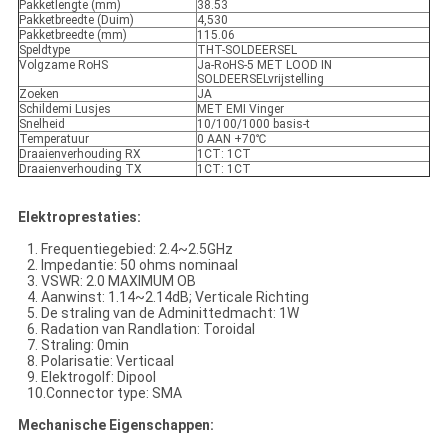
Pakketlengte (mm)
38.53
Pakketbreedte (Duim)
4,530
Pakketbreedte (mm)
115.06
Speldtype
THT-SOLDEERSEL
Volgzame RoHS
Ja-RoHS-5 MET LOOD IN
SOLDEERSELvrijstelling
Zoeken
JA
Schildemi Lusjes
MET EMI Vinger
Snelheid
10/100/1000 basis-t
Temperatuur
0 AAN +70℃
Draaienverhouding RX
1CT: 1CT
Draaienverhouding TX
1CT: 1CT
Elektroprestaties:
1. Frequentiegebied: 2.4~2.5GHz
2. Impedantie: 50 ohms nominaal
3. VSWR: 2.0 MAXIMUM OB
4. Aanwinst: 1.14~2.14dB; Verticale Richting
5. De straling van de Adminittedmacht: 1W
6. Radation van Randlation: Toroidal
7. Straling: 0min
8. Polarisatie: Verticaal
9. Elektrogolf: Dipool
10.Connector type: SMA
Mechanische Eigenschappen: