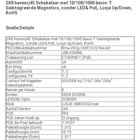
2X8 havenrj45 Schakelaar met 10/100/1000 basis-T
Geïntegreerde Magnetics, zonder LED& PoE, Lusje Up/Down,
RoHS
Snelle Details
2X8 havenrj45 Schakelaar met 10/100/1000 basis-T Geïntegreerde
Magnetics, zonder LED& PoE, Lusje Up/Down, RoHS
PHCONN-Artikelnummer
Rma-392g-160f13-22 Rev.A0
Impulsartikelnummer
J0B-0388NL
Toepassing-Lan
ETHERNET (PoE)
AutomDX
JA
Bst Kring
JA
Configuratie RX
T, C
Configuratie TX
T, C
Contact het Koppelen
GOUDEN 6u“/15u“/30u“/50u“
Gebiedsplateren
Kernen per Haven
8
Dioden
GEEN DIODEN
LEIDENE Optie
ZONDER
Klink
LUSJE OMHOOG/neer
Aantal Havens
2x8
PCB
FR4
PCB zetten Hoek op
ZIJingang
PCB die Post behoudt
T POST
Pakkethoogte (Duim)
1,015
Pakkethoogte (mm)
25.79
Pakketlengte (Duim)
1,517