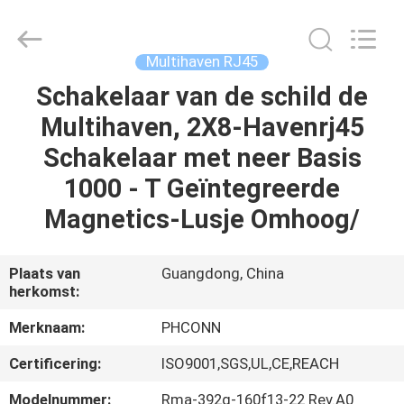
Dongguan
Penghui
Electronics
Co.,
Ltd..
Multihaven RJ45
All
Rights
Reserved.
Schakelaar van de schild de
HUIS
Multihaven, 2X8-Havenrj45
PRODUCTEN
Schakelaar met neer Basis
1000 - T Geïntegreerde
ONGEVEER
Magnetics-Lusje Omhoog/
ONS
Plaats van
Guangdong, China
herkomst:
FABRIEKSREIS
Merknaam:
PHCONN
KWALITEITSCONTROLE
Certificering:
ISO9001,SGS,UL,CE,REACH
Modelnummer:
Rma-392g-160f13-22 Rev.A0