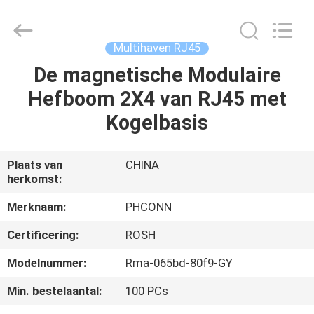
Dongguan
Penghui
Electronics
Co.,
Ltd..
Multihaven RJ45
All
Rights
Reserved.
De magnetische Modulaire
HUIS
Hefboom 2X4 van RJ45 met
PRODUCTEN
Kogelbasis
ONGEVEER
Plaats van
CHINA
herkomst:
ONS
Merknaam:
PHCONN
FABRIEKSREIS
Certificering:
ROSH
Modelnummer:
Rma-065bd-80f9-GY
KWALITEITSCONTROLE
Min. bestelaantal:
100 PCs