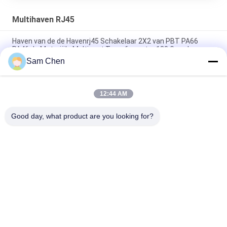
Multihaven RJ45
Haven van de de Havenrj45 Schakelaar 2X2 van PBT PA66
PA46 de Materiële Multi met Transformator 180 Graad
Sam Chen
De Havenrj45 Ethernet Hefboom van fosfoorbrons 2 X 4 voor
Video, Voorzien van een netwerk
12:44 AM
2X6 multihaven RJ45 Magnetische Jack 1000 Basis - T met
leiden en Beschermde EMI
Good day, what product are you looking for?
populaire categorieën
Alle
De Hefboom Van 
Rj45 Modulaire Jack
RJ45 Ethernet
Magnetische RJ45-
RJ11 RJ45-Hefboom
Hefboom