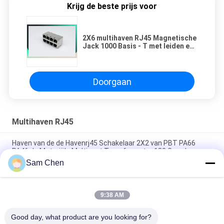
Krijg de beste prijs voor
2X6 multihaven RJ45 Magnetische
Jack 1000 Basis - T met leiden en
Beschermde EMI
Doorgaan
Multihaven RJ45
Haven van de de Havenrj45 Schakelaar 2X2 van PBT PA66
PA46 de Materiële Multi met Transformator 180 Graad
Sam Chen
De Havenrj45 Ethernet Hefboom van fosfoorbrons 2 X 4 voor
Video, Voorzien van een netwerk
9:38 AM
Wijfje aan Mannelijke Multi de Havenhefboom van Rj45 met
LEIDENE/Rj45-Lan Havenschakelaar
Good day, what product are you looking for?