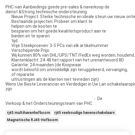
PHC-van Aanbiedings goede pre-sales & naverkoop de
dienst &Strong technische ondersteuning
Nieuw Project: Sterke technische en ideale steun uw nieuw ont
Bestaande projecten: Probeer om klant te
helpen om de kosten te
besparen om het goede kwaliteitsproduct aan te
bieden en te sparen
tijd.
Vrije Steekproeven: 3-5 PCs van elk artikelnummer
Verschepende Prijs:
Wij kunnen 80% van DHL/UPS/TNT/FedEx weg worden, houdend ve
Klantenklacht: 24-48 het rapport van het urenantwoord 8D
Garantie: 24 maanden (de Koopwaar
wordt beloofd om onmiddellijk zijn teruggekeerd, vervanging,
of reparatie
uitrustingen als de klanten niet tevreden zijn)
Wens Uw Beste Leverancier en Verdediger in Uw Lan schakelaaropl
zijn
- De
Verkoop & het Ondersteuningsteam van PHC
rj45 multihavenhefboom
rj45 veelvoudige havenschakelaars
Magnetische RJ45-Hefboom