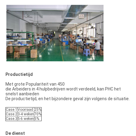
Productietijd
Met grote Populariteit van 450
die Arbeiders in 4 hulpbedrijven wordt verdeeld, kan PHC het
snelst aanbieden
De productietijd, en het bijzondere geval zijn volgens de situatie.
Case.1
Voorraad
25%
Case.2
3-4 weken
70%
Case.3
5-6 weken
5%
De dienst