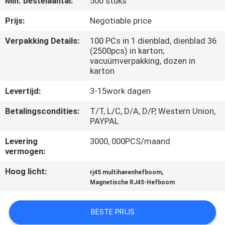
Min. bestelaantal:
500 stuks
CONTACTEER
ONS
Prijs:
Negotiable price
Verpakking Details:
100 PCs in 1 dienblad, dienblad 36
(2500pcs) in karton;
VR
vacuümverpakking, dozen in
SHOW
karton
Levertijd:
3-15work dagen
SITEMAP
Betalingscondities:
T/T, L/C, D/A, D/P, Western Union,
PAYPAL
PRIVACY
Levering
3000, 000PCS/maand
POLICY
vermogen:
Hoog licht:
,
rj45 multihavenhefboom
Magnetische RJ45-Hefboom
BESTE PRIJS