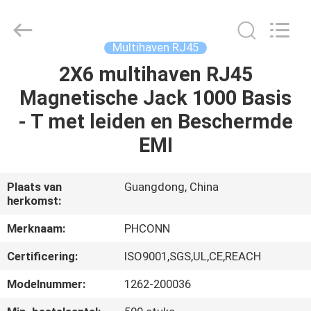
Dongguan
Penghui
Electronics
Co.,
Ltd..
Multihaven RJ45
All
Rights
Reserved.
2X6 multihaven RJ45
HUIS
Magnetische Jack 1000 Basis
PRODUCTEN
- T met leiden en Beschermde
EMI
ONGEVEER
ONS
Plaats van
Guangdong, China
herkomst:
FABRIEKSREIS
Merknaam:
PHCONN
Certificering:
ISO9001,SGS,UL,CE,REACH
KWALITEITSCONTROLE
Modelnummer:
1262-200036