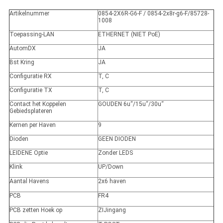
Artikelnummer
0854-2X6R-G6-F / 0854-2x8r-g6-F/85728-
1008
Toepassing-LAN
ETHERNET (NIET PoE)
AutomDX
JA
Bst Kring
JA
Configuratie RX
T, C
Configuratie TX
T, C
Contact het Koppelen
GOUDEN 6u“/15u“/30u“
Gebiedsplateren
Kernen per Haven
9
Dioden
GEEN DIODEN
LEIDENE Optie
Zonder LEDS
Klink
UP/Down
Aantal Havens
2x6 haven
PCB
FR4
PCB zetten Hoek op
ZIJingang