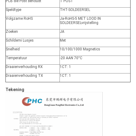
PCB die Post behoudt
T POST
Speldtype
THT-SOLDEERSEL
Volgzame RoHS
Ja-RoHS-5 MET LOOD IN
SOLDEERSELvrijstelling
Zoeken
JA
Schildemi Lusjes
Met
Snelheid
10/100/1000 Magnetics
Temperatuur
-20 AAN 70°C
Draaienverhouding RX
1CT: 1
Draaienverhouding TX
1CT: 1
Tekening