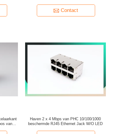
 binnen
op
Contact
kelaarkant
Haven 2 x 4 Mbps van PHC 10/100/1000
oos van de
beschermde RJ45 Ethernet Jack W/O LED
n