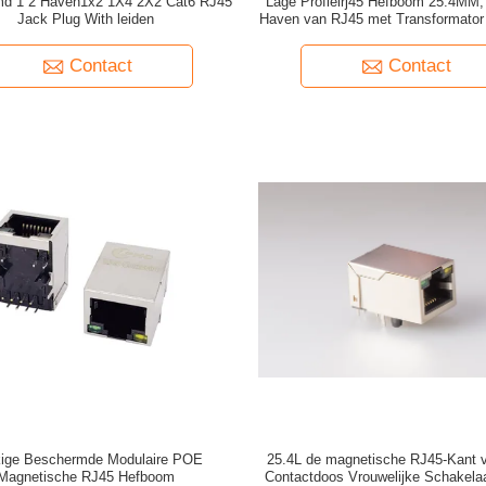
d 1 2 Haven1x2 1X4 2X2 Cat6 RJ45
Lage Profielrj45 Hefboom 25.4MM,
Jack Plug With leiden
Haven van RJ45 met Transformator
leiden (Gepatenteerd Produc
Contact
Contact
ige Beschermde Modulaire POE
25.4L de magnetische RJ45-Kant 
Magnetische RJ45 Hefboom
Contactdoos Vrouwelijke Schakelaa