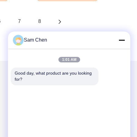
6
7
8
Sam Chen
1:01 AM
Good day, what product are you looking 
for?
Mail ons