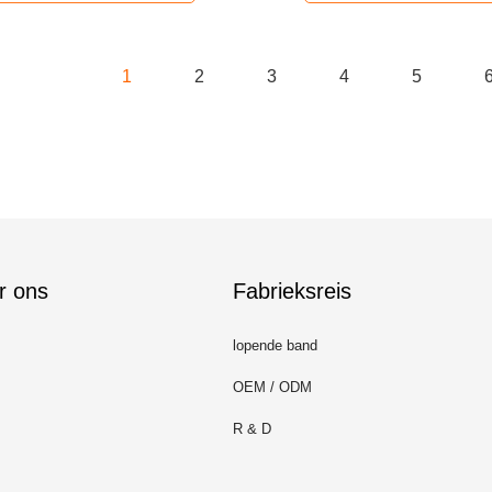
1
2
3
4
5
r ons
Fabrieksreis
lopende band
OEM / ODM
R & D