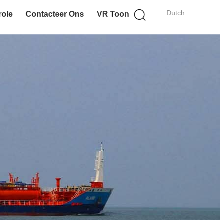
Dutch
role
Contacteer Ons
VR Toon