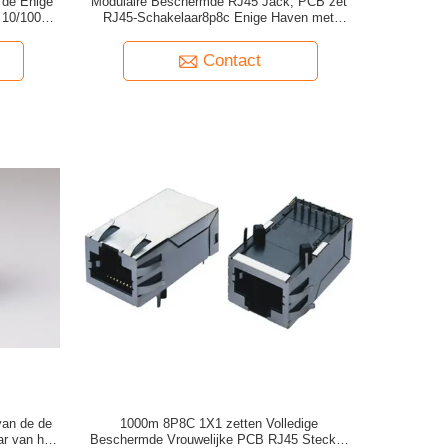
 de Enige
Modulaire Beschermde RJ45 Jack, PCB zet
 10/100 en
RJ45-Schakelaar8p8c Enige Haven met
t)
LEIDEN Geplateerd Goud op
Contact
van de de
1000m 8P8C 1X1 zetten Volledige
r van het
Beschermde Vrouwelijke PCB RJ45 Stecker