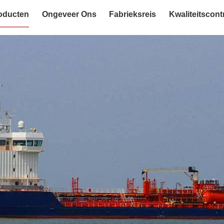
oducten
Ongeveer Ons
Fabrieksreis
Kwaliteitscont