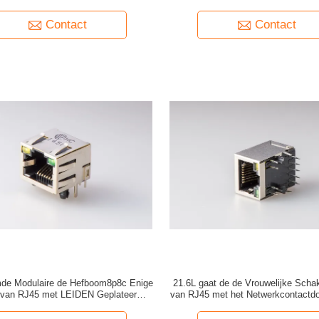
Hefboomnetwerk gaat met Schild
Contact
Contact
de Modulaire de Hefboom8p8c Enige
21.6L gaat de de Vrouwelijke Scha
van RJ45 met LEIDEN Geplateerd
van RJ45 met het Netwerkcontactd
Goud
Schild10p Hefboom binne