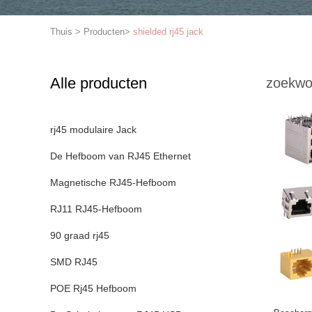
Thuis
>
Producten
>
shielded rj45 jack
Alle producten
zoekwo
rj45 modulaire Jack
De Hefboom van RJ45 Ethernet
Magnetische RJ45-Hefboom
RJ11 RJ45-Hefboom
90 graad rj45
SMD RJ45
POE Rj45 Hefboom