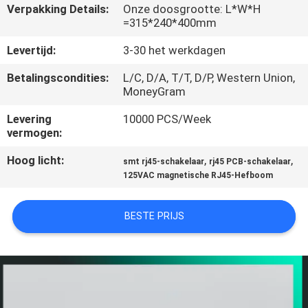
CONTACTEER
Verpakking Details:
Onze doosgrootte: L*W*H
=315*240*400mm
ONS
Levertijd:
3-30 het werkdagen
VR
Betalingscondities:
L/C, D/A, T/T, D/P, Western Union,
MoneyGram
SHOW
Levering
10000 PCS/Week
vermogen:
SITEMAP
Hoog licht:
,
,
smt rj45-schakelaar
rj45 PCB-schakelaar
125VAC magnetische RJ45-Hefboom
PRIVACY
POLICY
BESTE PRIJS