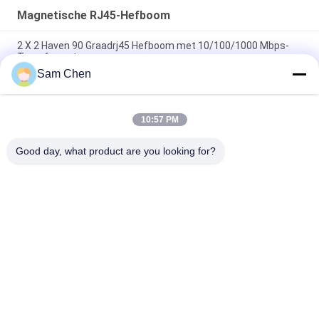
Magnetische RJ45-Hefboom
2 X 2 Haven 90 Graadrj45 Hefboom met 10/100/1000 Mbps-
Transformator
Sam Chen
PBT Ethernet RJ45 Jack RMA-065BC-20F6-YG 2 X 1 haven
Mbps 10/100/1000
10:57 PM
90 graad Magnetische RJ45 Jack, 10/100M de Vrouwelijke
Schakelaarkant van RJ45 8P8C
Good day, what product are you looking for?
populaire categorieën
Alle
De Hefboom Van 
Rj45 Modulaire Jack
RJ45 Ethernet
Magnetische RJ45-
RJ11 RJ45-Hefboom
Hefboom
90 Graad Rj45
SMD RJ45