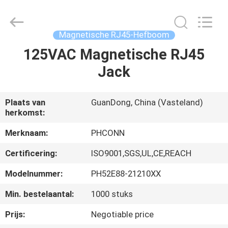
Dongguan
Penghui
Electronics
Co.,
Ltd..
Magnetische RJ45-Hefboom
All
Rights
Reserved.
125VAC Magnetische RJ45
HUIS
Jack
PRODUCTEN
Plaats van
GuanDong, China (Vasteland)
herkomst:
ONGEVEER
ONS
Merknaam:
PHCONN
Certificering:
ISO9001,SGS,UL,CE,REACH
FABRIEKSREIS
Modelnummer:
PH52E88-21210XX
Min. bestelaantal:
1000 stuks
KWALITEITSCONTROLE
Prijs:
Negotiable price