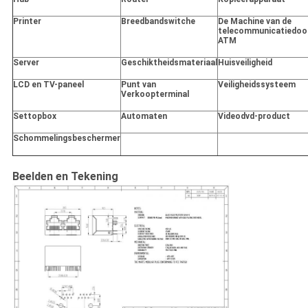
Printer
Breedbandswitche
De Machine van de
telecommunicatiedoo
ATM
Server
Geschiktheidsmateriaal
Huisveiligheid
LCD en TV-paneel
Punt van
Veiligheidssysteem
Verkoopterminal
Settopbox
Automaten
Videodvd-product
Schommelingsbeschermer
Beelden en Tekening