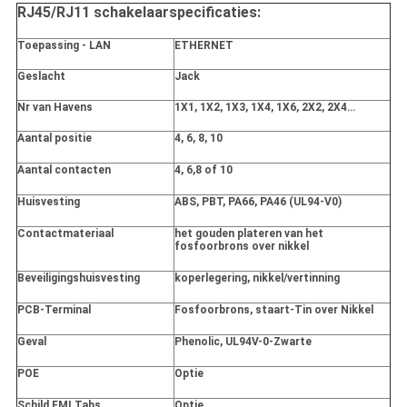
RJ45/RJ11 schakelaarspecificaties:
Toepassing - LAN
ETHERNET
Geslacht
Jack
Nr van Havens
1X1, 1X2, 1X3, 1X4, 1X6, 2X2, 2X4…
Aantal positie
4, 6, 8, 10
Aantal contacten
4, 6,8 of 10
Huisvesting
ABS, PBT, PA66, PA46 (UL94-V0)
Contactmateriaal
het gouden plateren van het
fosfoorbrons over nikkel
Beveiligingshuisvesting
koperlegering, nikkel/vertinning
PCB-Terminal
Fosfoorbrons, staart-Tin over Nikkel
Geval
Phenolic, UL94V-0-Zwarte
POE
Optie
Schild EMI Tabs
Optie