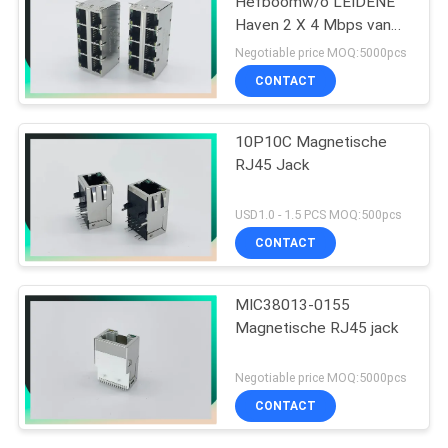
Hefboomw/o LEIDENE
Haven 2 X 4 Mbps van
PHC 10/100/1000
Negotiable price MOQ:5000pcs
CONTACT
10P10C Magnetische
RJ45 Jack
USD1.0 - 1.5 PCS MOQ:500pcs
CONTACT
MIC38013-0155
Magnetische RJ45 jack
Negotiable price MOQ:5000pcs
CONTACT