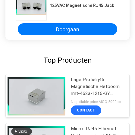
125VAC Magnetische RJ45 Jack
Doorgaan
Top Producten
Lage Profielrj45
Magnetische Hefboom
rmt-462a-12f6-GY
MIC3801D-5166
Negotiable price MOQ:5000pcs
CONTACT
Micro- RJ45 Ethernet