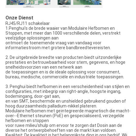
Onze Dienst
RJ45/RJ11 schakelaar
1.Penghui's de brede waaier van Modulaire Hefbomen en
Stoppen, met meer dan 1000 verschillende delen, verstrekt
veelzijdige oplossingen aan
ontmoet de toenemende vraag van vandaag voor
informatiestroom met grotere bandbreedtevereisten.
2. De uitgebreide breedte van producten biedt uitzonderlijke
prestaties en betrouwbaarheid voor stem, gegevens, en hoge
snelheidsvoorzien van een netwerk aan
de toepassingen en is de ideale oplossing voor consument,
bureau, medische, commerciële en industriële toepassingen.
3. Penghui biedt hefbomen in een verscheidenheid van stijlen en
configuraties, met inbegrip van right-angle, hoogste ingang,
bodemingang, door-gat aan,
en van SMT, beschermde en unshielded gebruikend gouden of
hoog duurzaamheids palladium-nikkel plateren.
Modulaire hefbomen met geïntegreerde magnetisch die macht-
over--Ethernet steunen (PoE) en gespecialiseerd, verzegelde
hefbomen en stoppen
voor ruwe milieu'shulp om ervoor te zorgen dat Dosin aan de
diverse het ontwerpbehoeften van de markt kan voldoen.
Kwaliteit: De kwaliteit is het belangrijkste ding in ons bedrijf. Wij