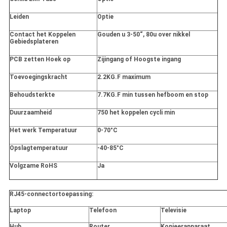
Leiden
Optie
Contact het Koppelen
Gouden u 3-50“, 80u over nikkel
Gebiedsplateren
PCB zetten Hoek op
Zijingang of Hoogste ingang
Toevoegingskracht
2.2KG.F maximum
Behoudsterkte
7.7KG.F min tussen hefboom en stop
Duurzaamheid
750 het koppelen cycli min
Het werk Temperatuur
0-70°C
Opslagtemperatuur
-40-85°C
Volgzame RoHS
Ja
RJ45-connectortoepassing:
Laptop
Telefoon
Televisie
Hub
Router
Kopieerapparaat