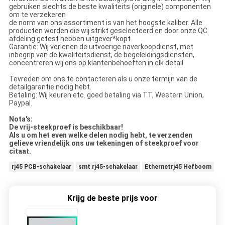
gebruiken slechts de beste kwaliteits (originele) componenten
om te verzekeren
de norm van ons assortiment is van het hoogste kaliber. Alle
producten worden die wij strikt geselecteerd en door onze QC
afdeling getest hebben uitgever*kopt.
Garantie: Wij verlenen de uitvoerige naverkoopdienst, met
inbegrip van de kwaliteitsdienst, de begeleidingsdiensten,
concentreren wij ons op klantenbehoeften in elk detail.
Tevreden om ons te contacteren als u onze termijn van de
detailgarantie nodig hebt.
Betaling: Wij keuren etc. goed betaling via TT, Western Union,
Paypal.
Nota's:
De vrij-steekproef is beschikbaar!
Als u om het even welke delen nodig hebt, te verzenden
gelieve vriendelijk ons uw tekeningen of steekproef voor
citaat.
rj45 PCB-schakelaar
smt rj45-schakelaar
Ethernetrj45 Hefboom
Krijg de beste prijs voor