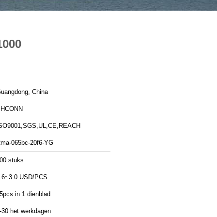
1000
uangdong, China
PHCONN
SO9001,SGS,UL,CE,REACH
ma-065bc-20f6-YG
00 stuks
.6~3.0 USD/PCS
5pcs in 1 dienblad
-30 het werkdagen