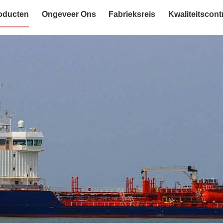
oducten
Ongeveer Ons
Fabrieksreis
Kwaliteitscont