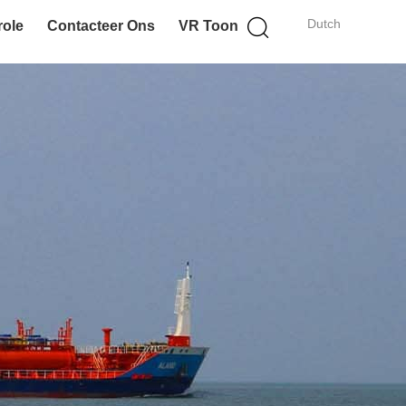
Dutch
role
Contacteer Ons
VR Toon