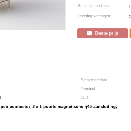
Betalingscondities:
T
Levering vermogen:
2
Beste prijs
Schildmateriaal:
Terminal:
T
LED:
5 pcb-connector
2 x 1-poorts magnetische rj45-aansluiting;
,