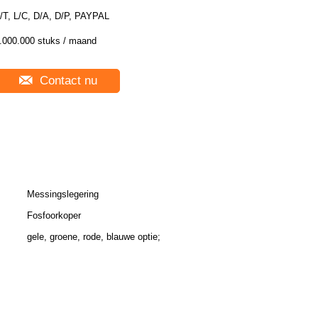
/T, L/C, D/A, D/P, PAYPAL
.000.000 stuks / maand
Contact nu
Messingslegering
Fosfoorkoper
gele, groene, rode, blauwe optie;