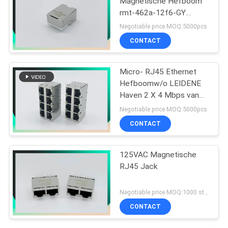
Magnetische Hefboom
rmt-462a-12f6-GY
MIC3801D-5166
Negotiable price MOQ:5000pcs
CONTACT
Micro- RJ45 Ethernet
Hefboomw/o LEIDENE
Haven 2 X 4 Mbps van
PHC 10/100/1000
Negotiable price MOQ:5000pcs
CONTACT
125VAC Magnetische
RJ45 Jack
Negotiable price MOQ:1000 stuks
CONTACT