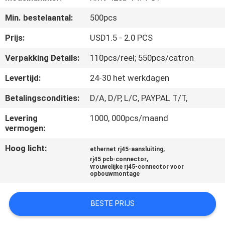
CONTACTEER
Min. bestelaantal:
500pcs
ONS
Prijs:
USD1.5 - 2.0 PCS
VR
Verpakking Details:
110pcs/reel; 550pcs/catron
SHOW
Levertijd:
24-30 het werkdagen
Betalingscondities:
D/A, D/P, L/C, PAYPAL T/T,
SITEMAP
Levering
1000, 000pcs/maand
vermogen:
PRIVACY
Hoog licht:
,
POLICY
ethernet rj45-aansluiting
,
rj45 pcb-connector
vrouwelijke rj45-connector voor
opbouwmontage
BESTE PRIJS