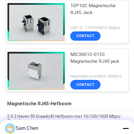
10P10C Magnetische
RJ45 Jack
USD1.0 - 1.5 PCS MOQ:500pcs
CONTACT
MIC38013-0155
Magnetische RJ45 jack
Negotiable price MOQ:5000pcs
CONTACT
Magnetische RJ45-Hefboom
2 X 2 Haven 90 Graadrj45 Hefboom met 10/100/1000 Mbps-
Transformator
Sam Chen
PBT Ethernet RJ45 Jack RMA-065BC-20F6-YG 2 X 1 haven