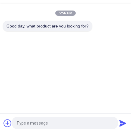
Mbps 10/100/1000
5:56 PM
90 graad Magnetische RJ45 Jack, 10/100M de Vrouwelijke
Schakelaarkant van RJ45 8P8C
Good day, what product are you looking for?
populaire categorieën
Alle
De Hefboom Van 
Rj45 Modulaire Jack
RJ45 Ethernet
Magnetische RJ45-
RJ11 RJ45-Hefboom
Hefboom
90 Graad Rj45
SMD RJ45
De Schakelaar Van 
POE Rj45 Hefboom
RJ45 USB
Vraag een offerte aan