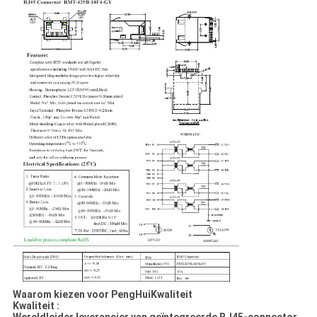
Waarom kiezen voor PengHui
Kwaliteit
Kwaliteit :
Wereldleider leverancier van geïntegreerde RJ45-connector