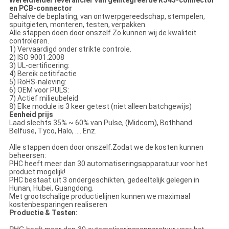
en PCB-connector
Behalve de beplating, van ontwerpgereedschap, stempelen,
spuitgieten, monteren, testen, verpakken.
Alle stappen doen door onszelf.Zo kunnen wij de kwaliteit
controleren.
1) Vervaardigd onder strikte controle.
2) ISO 9001:2008
3) UL-certificering:
4) Bereik cetitifactie
5) RoHS-naleving:
6) OEM voor PULS:
7) Actief milieubeleid
8) Elke module is 3 keer getest (niet alleen batchgewijs)
Eenheid prijs
Laad slechts 35% ~ 60% van Pulse, (Midcom), Bothhand
Belfuse, Tyco, Halo, .... Enz.
Alle stappen doen door onszelf.Zodat we de kosten kunnen
beheersen:
PHC heeft meer dan 30 automatiseringsapparatuur voor het
product mogelijk!
PHC bestaat uit 3 ondergeschikten, gedeeltelijk gelegen in
Hunan, Hubei, Guangdong.
Met grootschalige productielijnen kunnen we maximaal
kostenbesparingen realiseren
Productie & Testen:
PHC heeft meer dan 30 automatiseringsapparatuur voor het