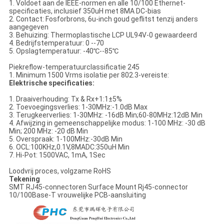
1. Voldoet aan de IEEE-normen en alle 10/100 Ethernet-
specificaties, inclusief 350uH met 8MA DC-bias
2. Contact: Fosforbrons, 6u-inch goud geflitst tenzij anders
aangegeven
3. Behuizing: Thermoplastische LCP UL94V-0 gewaardeerd
4. Bedrijfstemperatuur: 0 --70
5. Opslagtemperatuur: -40℃--85℃
Piekreflow-temperatuurclassificatie 245
1. Minimum 1500 Vrms isolatie per 802.3-vereiste:
Elektrische specificaties:
1. Draaiverhouding: Tx & Rx+1:1±5%
2. Toevoegingsverlies: 1-30MHz:-1.0dB Max
3. Terugkeerverlies: 1-30MHz: -16dB Min;60-80MHz:12dB Min
4. Afwijzing in gemeenschappelijke modus: 1-100 MHz: -30 dB
Min; 200 MHz: -20 dB Min
5. Overspraak: 1-100MHz:-30dB Min
6. OCL:100KHz,0.1V,8MADC:350uH Min
7. Hi-Pot: 1500VAC, 1mA, 1Sec
Loodvrij proces, volgzame RoHS
Tekening
SMT RJ45-connectoren Surface Mount Rj45-connector
10/100Base-T vrouwelijke PCB-aansluiting