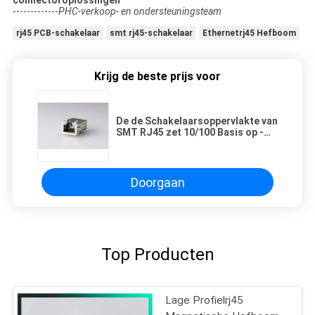
-------------
PHC-verkoop- en ondersteuningsteam
rj45 PCB-schakelaar
smt rj45-schakelaar
Ethernetrj45 Hefboom
Krijg de beste prijs voor
De de Schakelaarsoppervlakte van
SMT RJ45 zet 10/100 Basis op -
Hefboom van PCB van T de
Vrouwelijke
Doorgaan
Top Producten
Lage Profielrj45