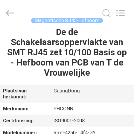
Dongguan
Penghui
Electronics
Co.,
Ltd..
Magnetische RJ45-Hefboom
All
Rights
Reserved.
De de
HUIS
Schakelaarsoppervlakte van
PRODUCTEN
SMT RJ45 zet 10/100 Basis op
- Hefboom van PCB van T de
ONGEVEER
Vrouwelijke
ONS
Plaats van
GuangDong
herkomst:
FABRIEKSREIS
Merknaam:
PHCONN
KWALITEITSCONTROLE
Certificering:
ISO9001-2008
Modelnummer:
Rmt-425b-14f4-GY