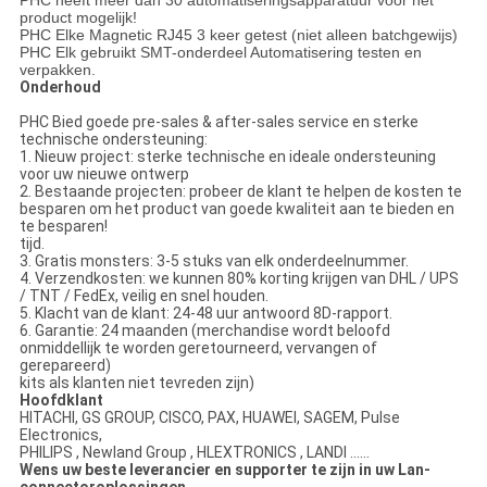
product mogelijk!
PHC Elke Magnetic RJ45 3 keer getest (niet alleen batchgewijs)
PHC Elk gebruikt SMT-onderdeel Automatisering testen en
verpakken.
Onderhoud
PHC Bied goede pre-sales & after-sales service en sterke
technische ondersteuning:
1. Nieuw project: sterke technische en ideale ondersteuning
voor uw nieuwe ontwerp
2. Bestaande projecten: probeer de klant te helpen de kosten te
besparen om het product van goede kwaliteit aan te bieden en
te besparen!
tijd.
3. Gratis monsters: 3-5 stuks van elk onderdeelnummer.
4. Verzendkosten: we kunnen 80% korting krijgen van DHL / UPS
/ TNT / FedEx, veilig en snel houden.
5. Klacht van de klant: 24-48 uur antwoord 8D-rapport.
6. Garantie: 24 maanden (merchandise wordt beloofd
onmiddellijk te worden geretourneerd, vervangen of
gerepareerd)
kits als klanten niet tevreden zijn)
Hoofdklant
HITACHI, GS GROUP, CISCO, PAX, HUAWEI, SAGEM, Pulse
Electronics,
PHILIPS , Newland Group , HLEXTRONICS , LANDI ......
Wens uw beste leverancier en supporter te zijn in uw Lan-
connectoroplossingen