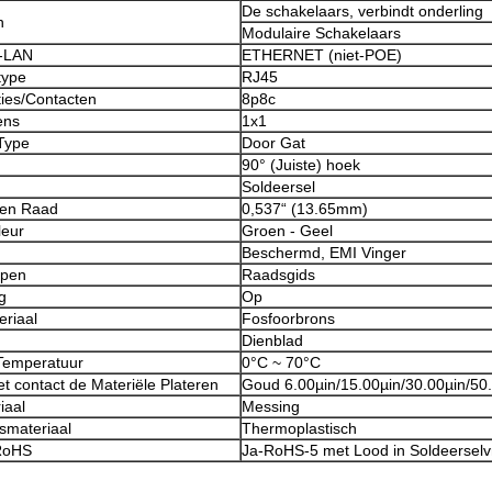
De schakelaars, verbindt onderling
n
Modulaire Schakelaars
g-LAN
ETHERNET (niet-POE)
type
RJ45
ties/Contacten
8p8c
ens
1x1
Type
Door Gat
90° (Juiste) hoek
Soldeersel
ven Raad
0,537“ (13.65mm)
eur
Groen - Geel
Beschermd, EMI Vinger
ppen
Raadsgids
g
Op
eriaal
Fosfoorbrons
Dienblad
Temperatuur
0°C ~ 70°C
et contact de Materiële Plateren
Goud 6.00µin/15.00µin/30.00µin/50
iaal
Messing
smateriaal
Thermoplastisch
RoHS
Ja-RoHS-5 met Lood in Soldeerselvri