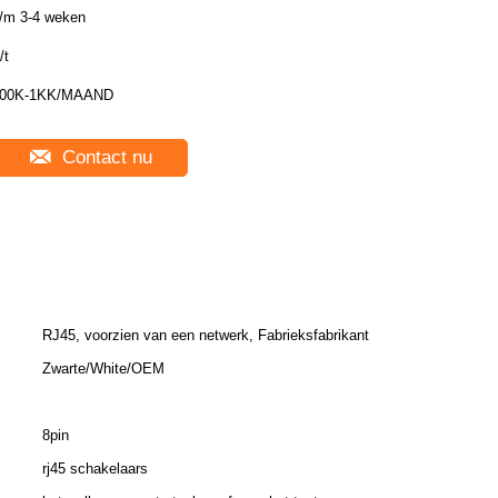
/m 3-4 weken
/t
00K-1KK/MAAND
Contact nu
RJ45, voorzien van een netwerk, Fabrieksfabrikant
Zwarte/White/OEM
8pin
rj45 schakelaars