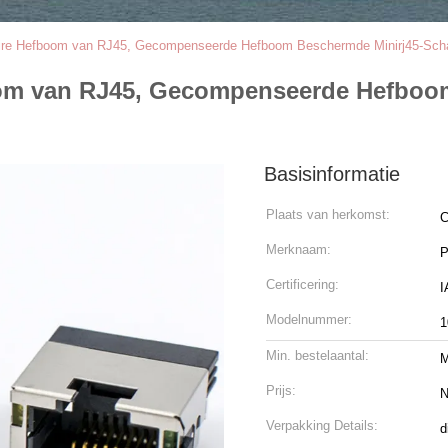
aire Hefboom van RJ45, Gecompenseerde Hefboom Beschermde Minirj45-Scha
oom van RJ45, Gecompenseerde Hefboo
Basisinformatie
Plaats van herkomst:
C
Merknaam:
Certificering:
Modelnummer:
1
Min. bestelaantal:
M
Prijs:
N
Verpakking Details:
d