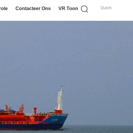
Dutch
role
Contacteer Ons
VR Toon