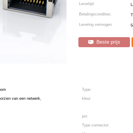
Levertijd:
L
Betalingscondities:
T
Levering vermogen:
5
Beste prijs
boom
Type:
orzien van een netwerk,
kleur:
pin:
Type connector: