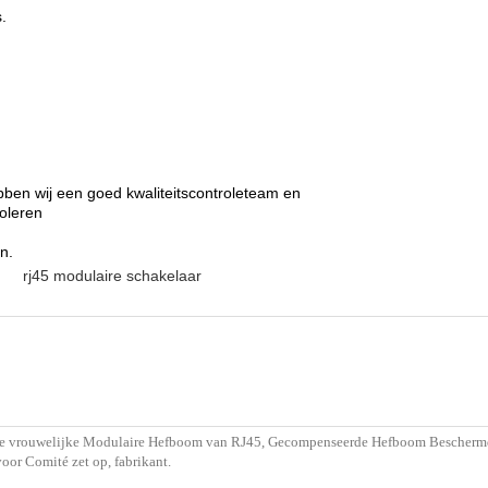
.
bben wij een goed kwaliteitscontroleteam en
roleren
n.
rj45 modulaire schakelaar