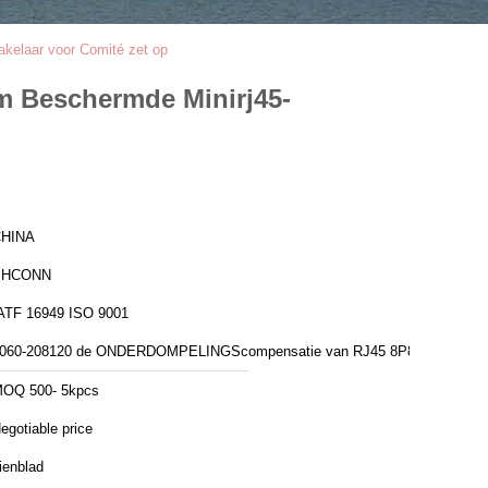
kelaar voor Comité zet op
m Beschermde Minirj45-
HINA
PHCONN
IATF 16949 ISO 9001
060-208120 de ONDERDOMPELINGScompensatie van RJ45 8P8C
OQ 500- 5kpcs
egotiable price
ienblad