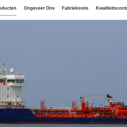
oducten
Ongeveer Ons
Fabrieksreis
Kwaliteitscont