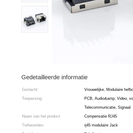
Gedetailleerde informatie
Geslacht:
Vrouwelijke, Modulaire hef
Toepassing:
PCB, Audio&amp; Video, vo
Telecommunicatie, Signaal
Naam van het product:
Compensatie RJ45
Trefwoorden:
rj45 modulaire Jack