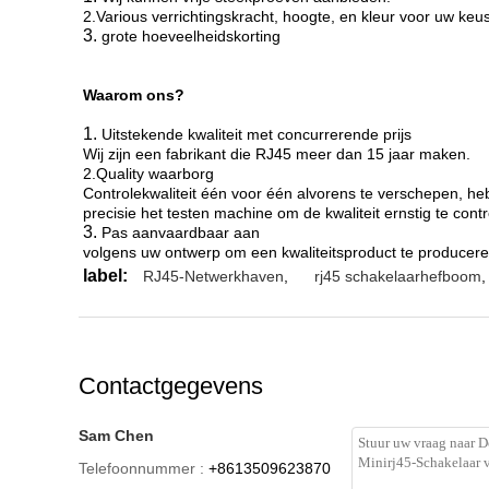
2.Various verrichtingskracht, hoogte, en kleur voor uw keus
3.
grote hoeveelheidskorting
Waarom ons?
1.
Uitstekende kwaliteit met concurrerende prijs
Wij zijn een fabrikant die RJ45 meer dan 15 jaar maken.
2.Quality waarborg
Controlekwaliteit één voor één alvorens te verschepen, he
precisie het testen machine om de kwaliteit ernstig te cont
3.
Pas aanvaardbaar aan
volgens uw ontwerp om een kwaliteitsproduct te producere
label:
RJ45-Netwerkhaven
,
rj45 schakelaarhefboom
,
Contactgegevens
Sam Chen
Telefoonnummer :
+8613509623870