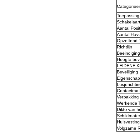
Categorieë
Toepassin
Schakelaar
Aantal Posi
Aantal Hav
Opzettend 
Richtlijn
Beëindiging
Hoogte bo
LEIDENE Kl
Beveiliging
Eigenscha
Lusjerichtin
Contactmat
Verpakking
Werkende 
Dikte van h
Schildmater
Huisvesting
Volgzame 