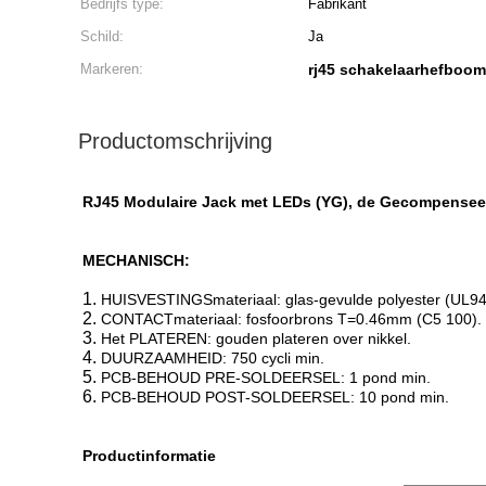
Bedrijfs type:
Fabrikant
Schild:
Ja
Markeren:
rj45 schakelaarhefboom
Productomschrijving
RJ45 Modulaire Jack met LEDs (YG), de Gecompenseer
MECHANISCH:
1.
HUISVESTINGSmateriaal: glas-gevulde polyester (UL94
2.
CONTACTmateriaal: fosfoorbrons T=0.46mm (C5 100).
3.
Het PLATEREN: gouden plateren over nikkel.
4.
DUURZAAMHEID: 750 cycli min.
5.
PCB-BEHOUD PRE-SOLDEERSEL: 1 pond min.
6.
PCB-BEHOUD POST-SOLDEERSEL: 10 pond min.
Productinformatie