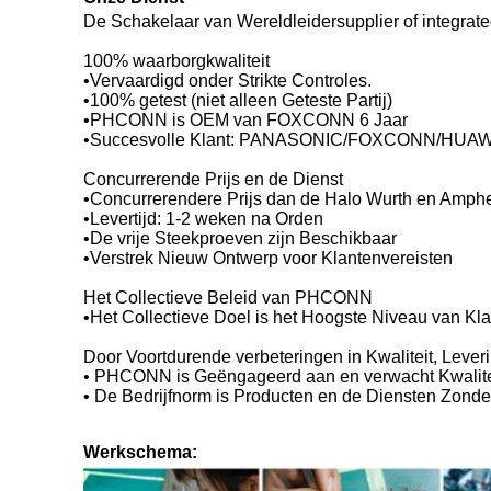
De Schakelaar van Wereldleidersupplier of integrat
100% waarborgkwaliteit
•Vervaardigd onder Strikte Controles.
•100% getest (niet alleen Geteste Partij)
•PHCONN is OEM van FOXCONN 6 Jaar
•Succesvolle Klant: PANASONIC/FOXCONN/HUA
Concurrerende Prijs en de Dienst
•Concurrerendere Prijs dan de Halo Wurth en Amphe
•Levertijd: 1-2 weken na Orden
•De vrije Steekproeven zijn Beschikbaar
•Verstrek Nieuw Ontwerp voor Klantenvereisten
Het Collectieve Beleid van PHCONN
•Het Collectieve Doel is het Hoogste Niveau van Kl
Door Voortdurende verbeteringen in Kwaliteit, Lever
• PHCONN is Geëngageerd aan en verwacht Kwalite
• De Bedrijfnorm is Producten en de Diensten Zond
Werkschema: