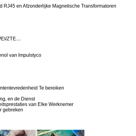
ed RJ45 en Afzonderlijke Magnetische Transformatoren
WEI/ZTE…
nol van Impulstyco
antentevredenheid Te bereiken
ing, en de Dienst
itsprestaties van Elke Werknemer
er gebreken