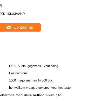
/t
00K-1KK/MAAND
Contact nu
PCB, Audio, gegevens - verbinding
Fosfoorbrons
1000 megohms min @ 500 vdc
het welkom vraagt steekproef voor het testen
chermde modulaire hefboom van rj45