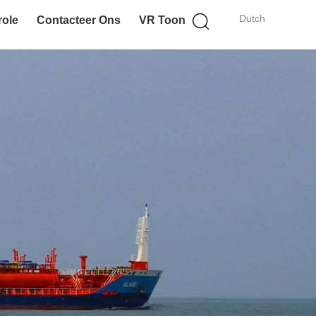
Dutch
role
Contacteer Ons
VR Toon