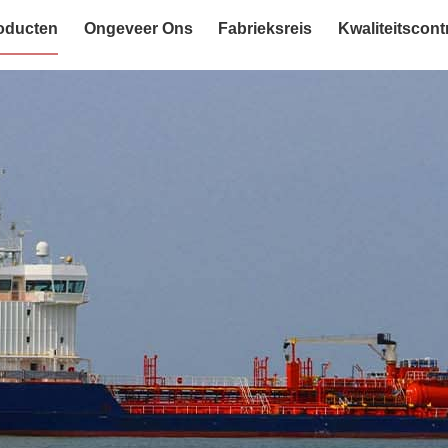
oducten
Ongeveer Ons
Fabrieksreis
Kwaliteitscont