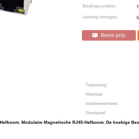
Betalingscondities:
T
Levering vermogen:
5
Beste prijs
Toepassing:
Materiaal:
Isolatieweerstand:
Steekproef:
 Hefboom
Modulaire Magnetische RJ45-Hefboom
De hoekige Bes
,
,