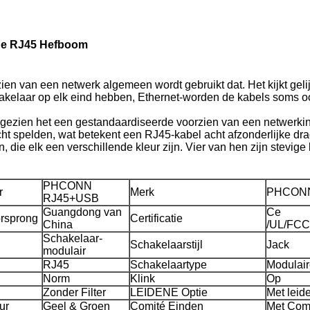
he RJ45 Hefboom
en van een netwerk algemeen wordt gebruikt dat. Het kijkt geli
hakelaar op elk eind hebben, Ethernet-worden de kabels soms
gezien het een gestandaardiseerde voorzien van een netwerkint
t spelden, wat betekent een RJ45-kabel acht afzonderlijke drade
 die elk een verschillende kleur zijn. Vier van hen zijn stevige k
PHCONN
r
Merk
PHCON
RJ45+USB
Guangdong van
Ce
orsprong
Certificatie
China
/UL/FCC
Schakelaar-
Schakelaarstijl
Jack
modulair
RJ45
Schakelaartype
Modulai
Norm
Klink
Op
Zonder Filter
LEIDENE Optie
Met leid
ur
Geel & Groen
Comité Einden
Met Com