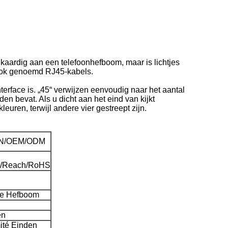
jkaardig aan een telefoonhefboom, maar is lichtjes
 ook genoemd RJ45-kabels.
erface is. „45“ verwijzen eenvoudig naar het aantal
n bevat. Als u dicht aan het eind van kijkt
leuren, terwijl andere vier gestreept zijn.
N/OEM/ODM
/Reach/RoHS
re Hefboom
en
ité Einden