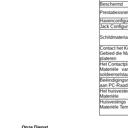
Beschermd
Prestatiessne
Havenconfigu
Jack Configur
Schildmateria
Contact het 
Gebied die M
plateren
Het Contactpl
Materiële va
soldeerselstaa
Beëindigings
aan PC-Raa
Het huisveste
Materiële
Huisvestings
Materiële Tem
Onze Dienst