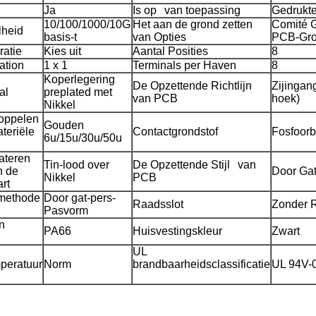
Ja
Is op van toepassing
Gedrukte
10/100/1000/10G
Het aan de grond zetten
Comité 
lheid
basis-t
van Opties
PCB-Gr
ratie
Kies uit
Aantal Posities
8
ation
1 x 1
Terminals per Haven
8
Koperlegering
De Opzettende Richtlijn
Zijingan
al
preplated met
van PCB
hoek)
Nikkel
Koppelen
Gouden
ateriële
Contactgrondstof
Fosfoorb
6u/15u/30u/50u
ateren
Tin-lood over
De Opzettende Stijl van
n de
Door Ga
Nikkel
PCB
rt
methode
Door gat-pers-
Raadsslot
Zonder 
d
Pasvorm
n
PA66
Huisvestingskleur
Zwart
UL
peratuur
Norm
brandbaarheidsclassificatie
UL 94V-