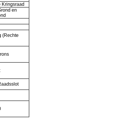
 Kringsraad
Grond en
ond
g (Rechte
rons
t
Raadsslot
0