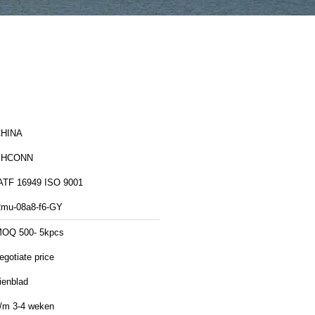
HINA
PHCONN
IATF 16949 ISO 9001
mu-08a8-f6-GY
OQ 500- 5kpcs
egotiate price
ienblad
/m 3-4 weken