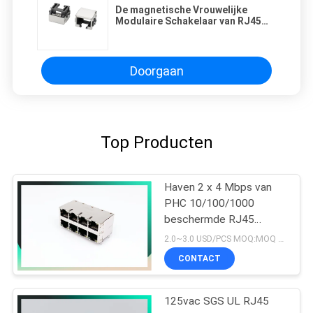
De magnetische Vrouwelijke
Modulaire Schakelaar van RJ45
met de Terminal van het
Fosfoorbrons
Doorgaan
Top Producten
Haven 2 x 4 Mbps van
PHC 10/100/1000
beschermde RJ45
Ethernet Jack W/O LED
2.0~3.0 USD/PCS MOQ:MOQ 500- 5kpcs
CONTACT
125vac SGS UL RJ45