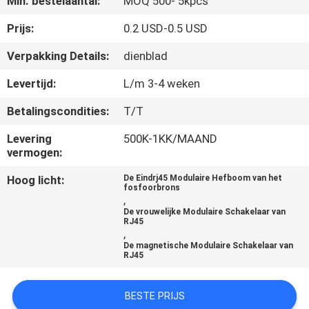
Min. bestelaantal:
MOQ 500- 5kpcs
CONTACTEER
ONS
Prijs:
0.2 USD-0.5 USD
Verpakking Details:
dienblad
VR
Levertijd:
L/m 3-4 weken
SHOW
Betalingscondities:
T/T
SITEMAP
Levering
500K-1KK/MAAND
vermogen:
Hoog licht:
De Eindrj45 Modulaire Hefboom van het
PRIVACY
fosfoorbrons
,
POLICY
De vrouwelijke Modulaire Schakelaar van
RJ45
,
De magnetische Modulaire Schakelaar van
RJ45
BESTE PRIJS