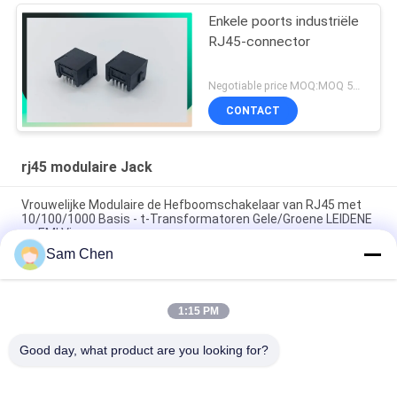
Enkele poorts industriële
RJ45-connector
Negotiable price MOQ:MOQ 500- 5kpcs
CONTACT
rj45 modulaire Jack
Vrouwelijke Modulaire de Hefboomschakelaar van RJ45 met
10/100/1000 Basis - t-Transformatoren Gele/Groene LEIDENE
en EMI Vinger
Sam Chen
de Modulaire Jack 18.1L Zwarte Horizontale Kunststof van
1x1 Ethernet Molex RJ45
1:15 PM
ROHS Goedgekeurd de Hefboom Laag Profiel STP van 8P8C
RJ45 SMT met Soldeerselstootkussen
Good day, what product are you looking for?
populaire categorieën
Alle