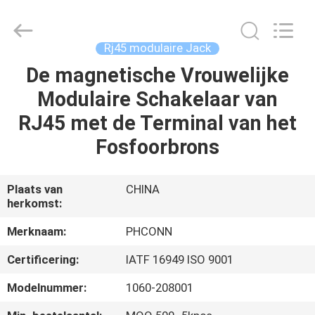
Dongguan
Penghui
Electronics
Co.,
Ltd..
Rj45 modulaire Jack
All
Rights
Reserved.
De magnetische Vrouwelijke
HUIS
Modulaire Schakelaar van
PRODUCTEN
RJ45 met de Terminal van het
Fosfoorbrons
ONGEVEER
ONS
Plaats van
CHINA
herkomst:
FABRIEKSREIS
Merknaam:
PHCONN
Certificering:
IATF 16949 ISO 9001
KWALITEITSCONTROLE
Modelnummer:
1060-208001