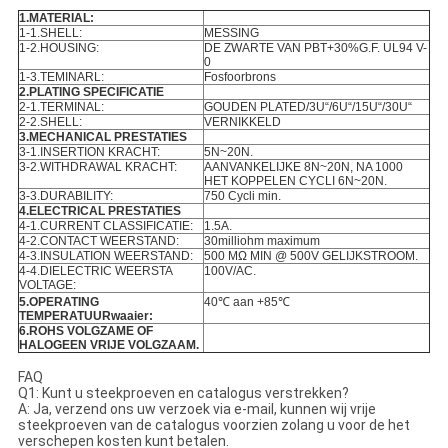
1.MATERIAL:
1-1.SHELL:
MESSING
1-2.HOUSING:
DE ZWARTE VAN PBT+30%G.F. UL94 V-
0
1-3.TEMINARL:
Fosfoorbrons
2.PLATING SPECIFICATIE
2-1.TERMINAL:
GOUDEN PLATED/3U“/6U“/15U“/30U“
2-2.SHELL:
VERNIKKELD
3.MECHANICAL PRESTATIES
3-1.INSERTION KRACHT:
5N~20N.
3-2.WITHDRAWAL KRACHT:
AANVANKELIJKE 8N~20N, NA 1000
HET KOPPELEN CYCLI 6N~20N.
3-3.DURABILITY:
750 Cycli min.
4.ELECTRICAL PRESTATIES
4-1.CURRENT CLASSIFICATIE:
1.5A.
4-2.CONTACT WEERSTAND:
30milliohm maximum
4-3.INSULATION WEERSTAND:
500 MΩ MIN @ 500V GELIJKSTROOM.
4-4.DIELECTRIC WEERSTA
100V/AC.
VOLTAGE:
5.OPERATING
40℃ aan +85℃
TEMPERATUURwaaier:
6.ROHS VOLGZAME OF
HALOGEEN VRIJE VOLGZAAM.
FAQ
Q1: Kunt u steekproeven en catalogus verstrekken?
A: Ja, verzend ons uw verzoek via e-mail, kunnen wij vrije
steekproeven van de catalogus voorzien zolang u voor de het
verschepen kosten kunt betalen.