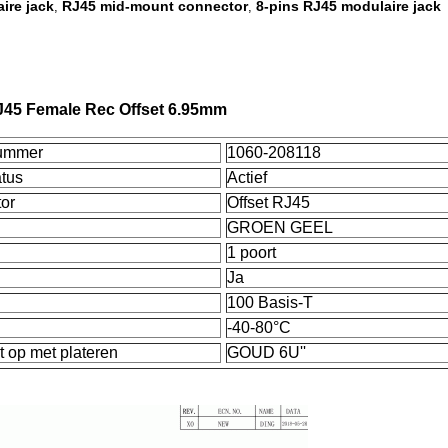
ire jack
RJ45 mid-mount connector
8-pins RJ45 modulaire jack
,
,
J45 Female Rec Offset 6.95mm
nummer
1060-208118
tus
Actief
or
Offset RJ45
GROEN GEEL
1 poort
Ja
100 Basis-T
-40-80°C
 op met plateren
GOUD 6U''