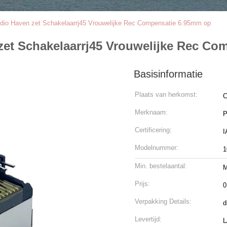
dio Haven zet Schakelaarrj45 Vrouwelijke Rec Compensatie 6.95mm op
zet Schakelaarrj45 Vrouwelijke Rec Co
Basisinformatie
Plaats van herkomst:
C
Merknaam:
Certificering:
Modelnummer:
1
Min. bestelaantal:
M
Prijs:
0
Verpakking Details:
d
Levertijd:
L