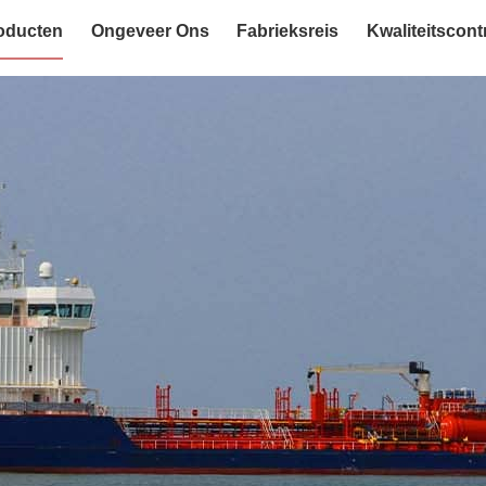
oducten
Ongeveer Ons
Fabrieksreis
Kwaliteitscont