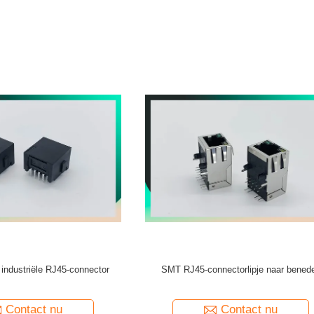
5-connectorlipje naar beneden
Laag profiel 90 graden Rj45-conne
modulaire jack afgescher
Contact nu
Contact nu