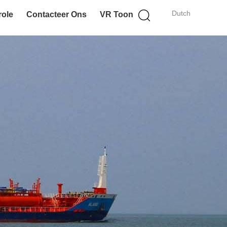
Dutch
role
Contacteer Ons
VR Toon