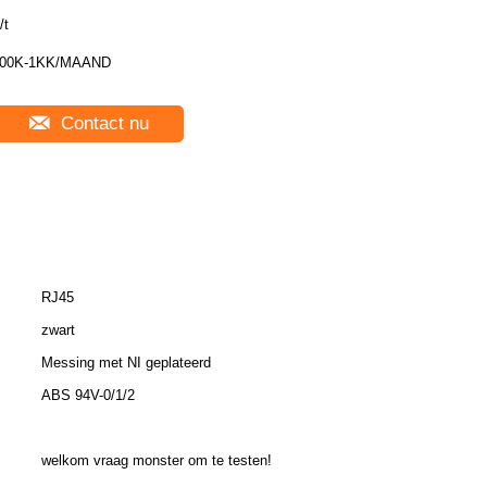
/t
00K-1KK/MAAND
Contact nu
RJ45
zwart
Messing met NI geplateerd
ABS 94V-0/1/2
welkom vraag monster om te testen!