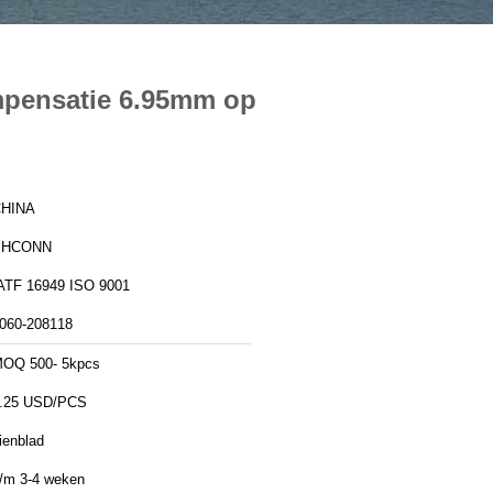
mpensatie 6.95mm op
HINA
PHCONN
IATF 16949 ISO 9001
060-208118
OQ 500- 5kpcs
.25 USD/PCS
ienblad
/m 3-4 weken