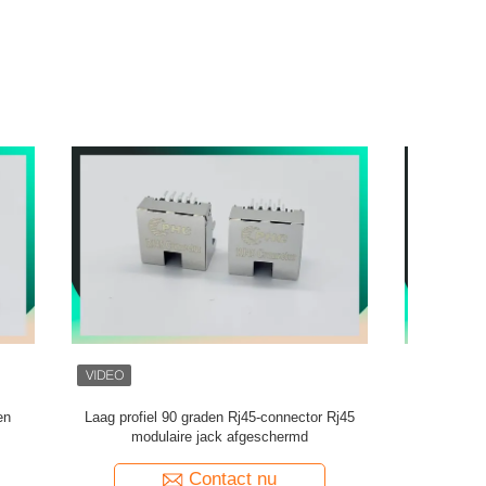
ctor Rj45
125vac SGS UL RJ45 Modulaire Jack 8 het
md
Bronsmateriaal van de Speldfosfoor
Contact nu