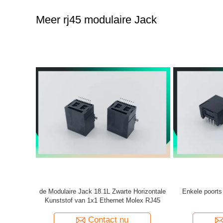
Meer rj45 modulaire Jack
orizontale
Enkele poorts industriële RJ45-connector
SMT RJ4
lex RJ45
Contact nu