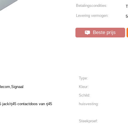
Betalingscondities:
T
Levering vermogen:
5
Beste prijs
Type:
lecom,Signaal
Kleur:
Schild:
5 jack/rj45 contactdoos van rj45
huisvesting:
Steekproef: