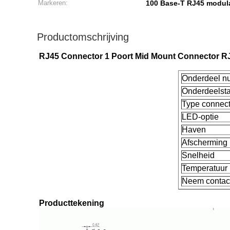
Markeren:
100 Base-T RJ45 modula
Productomschrijving
RJ45 Connector 1 Poort Mid Mount Connector R
Onderdeel 
Onderdeelsta
Type connect
LED-optie
Haven
Afscherming
Snelheid
Temperatuur
Neem contact
Producttekening