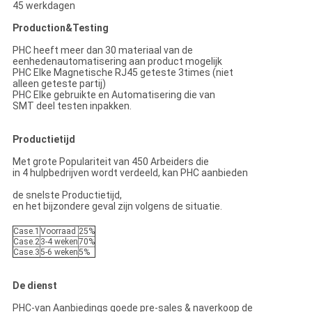
45 werkdagen
Production&Testing
PHC heeft meer dan 30 materiaal van de
eenhedenautomatisering aan product mogelijk
PHC Elke Magnetische RJ45 geteste 3times (niet
alleen geteste partij)
PHC Elke gebruikte en Automatisering die van
SMT deel testen inpakken.
Productietijd
Met grote Populariteit van 450 Arbeiders die
in 4 hulpbedrijven wordt verdeeld, kan PHC aanbieden
de snelste Productietijd,
en het bijzondere geval zijn volgens de situatie.
Case.1
Voorraad
25%
Case.2
3-4 weken
70%
Case.3
5-6 weken
5%
De dienst
PHC-van Aanbiedings goede pre-sales & naverkoop de