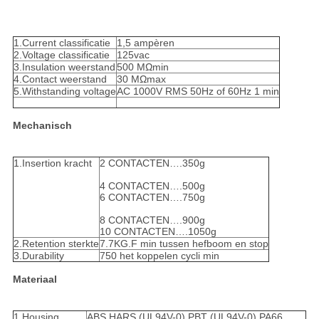
1.Current classificatie
1,5 ampèren
2.Voltage classificatie
125vac
3.Insulation weerstand
500 MΩmin
4.Contact weerstand
30 MΩmax
5.Withstanding voltage
AC 1000V RMS 50Hz of 60Hz 1 min
Mechanisch
1.Insertion kracht
2 CONTACTEN….350g
4 CONTACTEN….500g
6 CONTACTEN….750g
8 CONTACTEN….900g
10 CONTACTEN….1050g
2.Retention sterkte
7.7KG.F min tussen hefboom en stop
3.Durability
750 het koppelen cycli min
Materiaal
1.Housing
ABS HARS (UL94V-0) PBT (UL94V-0) PA66