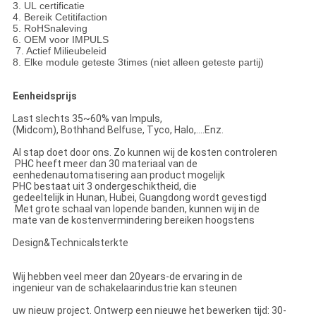
3. UL certificatie
4. Bereik Cetitifaction
5. RoHSnaleving
6. OEM voor IMPULS
7. Actief Milieubeleid
8. Elke module geteste 3times (niet alleen geteste partij)
Eenheidsprijs
Last slechts 35~60% van Impuls,
(Midcom), Bothhand Belfuse, Tyco, Halo,….Enz.
Al stap doet door ons. Zo kunnen wij de kosten controleren
PHC heeft meer dan 30 materiaal van de
eenhedenautomatisering aan product mogelijk
PHC bestaat uit 3 ondergeschiktheid, die
gedeeltelijk in Hunan, Hubei, Guangdong wordt gevestigd
Met grote schaal van lopende banden, kunnen wij in de
mate van de kostenvermindering bereiken hoogstens
Design&Technicalsterkte
Wij hebben veel meer dan 20years-de ervaring in de
ingenieur van de schakelaarindustrie kan steunen
uw nieuw project. Ontwerp een nieuwe het bewerken tijd: 30-