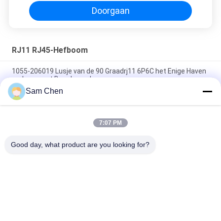
Doorgaan
RJ11 RJ45-Hefboom
1055-206019 Lusje van de 90 Graadrj11 6P6C het Enige Haven
omhoog met Beschermd
Sam Chen
6P6C 90 Graadrj11 RJ45 Modulaire Hefboom, Rj45 Volledig
Plastic Enig de Havenwijfje van de Gegevenshefboom
7:07 PM
6P6C/telefoneren 6P4C/6P2C/RJ11 RJ45 Jack, Modulair Jack
Full Plastic Single Port Vrouwelijk Netwerk
Good day, what product are you looking for?
populaire categorieën
Alle
De Hefboom Van 
Rj45 Modulaire Jack
RJ45 Ethernet