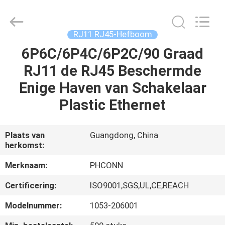
Dongguan
Penghui
Electronics
Co.,
Ltd..
RJ11 RJ45-Hefboom
All
Rights
Reserved.
6P6C/6P4C/6P2C/90 Graad
HUIS
RJ11 de RJ45 Beschermde
PRODUCTEN
Enige Haven van Schakelaar
Plastic Ethernet
ONGEVEER
ONS
Plaats van
Guangdong, China
herkomst:
FABRIEKSREIS
Merknaam:
PHCONN
Certificering:
ISO9001,SGS,UL,CE,REACH
KWALITEITSCONTROLE
Modelnummer:
1053-206001