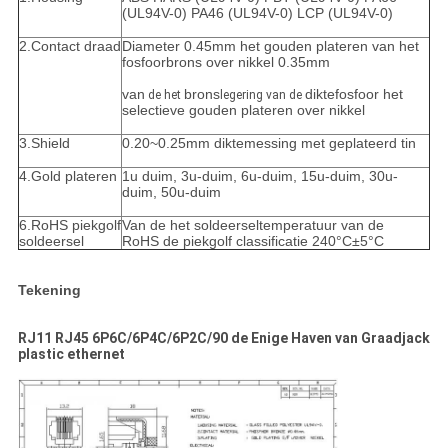
(UL94V-0) PA46 (UL94V-0) LCP (UL94V-0)
2.Contact draad
Diameter 0.45mm het gouden plateren van het
fosfoorbrons over nikkel 0.35mm
van
brons
diktefosfoor het
de het
legering van de
selectieve gouden plateren over nikkel
3.Shield
0.20~0.25mm diktemessing met geplateerd tin
4.Gold plateren
1u duim, 3u-duim, 6u-duim, 15u-duim, 30u-
duim, 50u-duim
6.RoHS piekgolf
Van de het soldeerseltemperatuur van de
soldeersel
RoHS de piekgolf classificatie 240°C±5°C
Tekening
RJ11 RJ45 6P6C/6P4C/6P2C/90 de Enige Haven van Graadjack
plastic ethernet