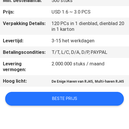
Min. bestelaantal:
500 stuks
CONTACTEER
ONS
Prijs:
USD 1.6 ~ 3.0 PCS
Verpakking Details:
120 PCs in 1 dienblad, dienblad 20
in 1 karton
VR
SHOW
Levertijd:
3-15 het werkdagen
Betalingscondities:
T/T, L/C, D/A, D/P, PAYPAL
SITEMAP
Levering
2.000.000 stuks / maand
vermogen:
PRIVACY
Hoog licht:
,
De Enige Haven van RJ45
Multi-haven RJ45
POLICY
BESTE PRIJS