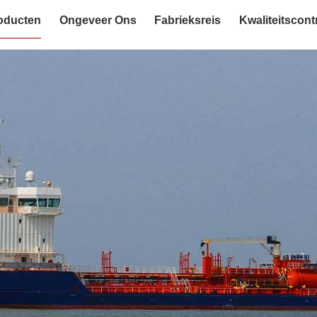
oducten
Ongeveer Ons
Fabrieksreis
Kwaliteitscont