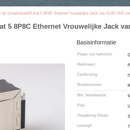
 de Schakelaarrj45 Kat 5 8P8C Ethernet Vrouwelijke Jack van RJ45 USB me
at 5 8P8C Ethernet Vrouwelijke Jack v
Basisinformatie
Plaats van herkomst:
G
Merknaam:
Certificering:
I
Modelnummer:
R
Min. bestelaantal:
5
Prijs:
U
Verpakking Details:
2
Levertijd:
7