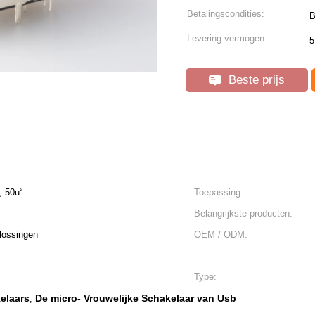
Betalingscondities:
B
Levering vermogen:
5
Beste prijs
, 50u“
Toepassing:
Belangrijkste producten:
lossingen
OEM / ODM:
Type:
elaars
De micro- Vrouwelijke Schakelaar van Usb
,