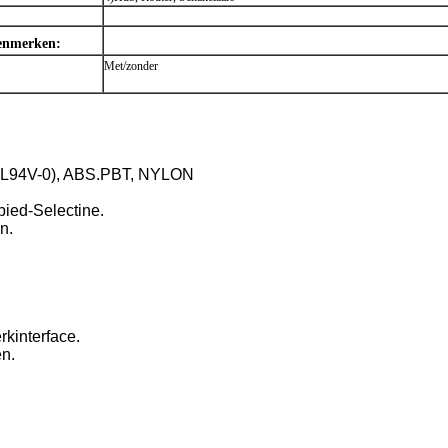
enmerken:
Met/zonder
 (UL94V-0), ABS.PBT, NYLON
bied-Selectine.
en.
rkinterface.
en.