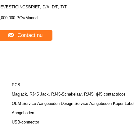
EVESTIGINGSBRIEF, D/A, D/P, T/T
,000,000 PCs/Maand
Contact nu
PCB
Magjack, RJ45 Jack, RJ45-Schakelaar, RJ45, rj45 contactdoos
OEM Service Aangeboden Design Service Aangeboden Koper Label
Aangeboden
USB-connector