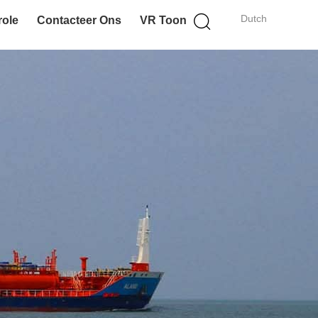
Dutch
role
Contacteer Ons
VR Toon