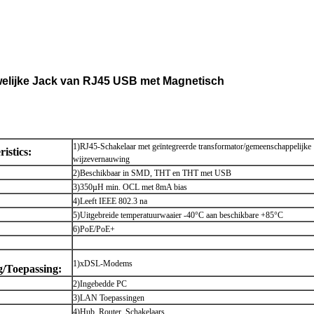
elijke Jack van RJ45 USB met Magnetisch
1)RJ45-Schakelaar met geïntegreerde transformator/gemeenschappelijke
istics:
wijzevernauwing
2)Beschikbaar in SMD, THT en THT met USB
3)350µH min. OCL met 8mA bias
4)Leeft IEEE 802.3 na
5)Uitgebreide temperatuurwaaier -40°C aan beschikbare +85°C
6)PoE/PoE+
1)xDSL-Modems
g/Toepassing:
2)Ingebedde PC
3)LAN Toepassingen
4)Hub, Router, Schakelaars