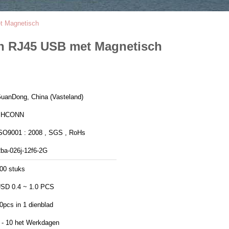
t Magnetisch
an RJ45 USB met Magnetisch
uanDong, China (Vasteland)
PHCONN
SO9001 : 2008 , SGS , RoHs
ba-026j-12f6-2G
00 stuks
SD 0.4 ~ 1.0 PCS
0pcs in 1 dienblad
 - 10 het Werkdagen