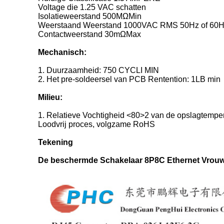
Voltage die 1.25 VAC schatten
Isolatieweerstand 500MΩMin
Weerstaand Weerstand 1000VAC RMS 50Hz of 60Hz
Contactweerstand 30mΩMax
Mechanisch:
1.
Duurzaamheid: 750 CYCLI MIN
2.
Het pre-soldeersel van PCB Rentention: 1LB min
Milieu:
1.
Relatieve Vochtigheid
<80>
2 van de opslagtempe
Loodvrij proces, volgzame RoHS
Tekening
De beschermde Schakelaar 8P8C Ethernet Vrouw