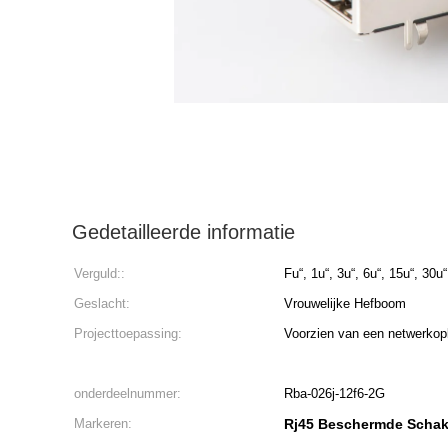
Gedetailleerde informatie
Verguld::
Fu“, 1u“, 3u“, 6u“, 15u“, 30u“
Geslacht:
Vrouwelijke Hefboom
Projecttoepassing:
Voorzien van een netwerkop
onderdeelnummer:
Rba-026j-12f6-2G
Markeren:
Rj45 Beschermde Schak