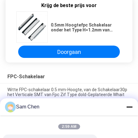
Krijg de beste prijs voor
0.5mm Hoogtefpc Schakelaar
onder het Type H=1.2mm van
Slotsmt onderaan Contact
Doorgaan
FPC-Schakelaar
Witte FPC-schakelaar 0.5 mm-Hoogte, van de Schakelaar30p
het Verticale SMT van Fpc Zif Type dold-Geplateerde Whait
Sam Chen
1.0 mm-de Hoogtefpc Schakelaar, Raad om Schakelaars
3.0mm Hoogte 25 in te schepen Spelden ligt Type Dubbel
Contact
2:59 AM
1.0 mm-Hoogtefpc Schakelaar 4 Spelden H 1.5mm op
Contactzif Type het Solderen