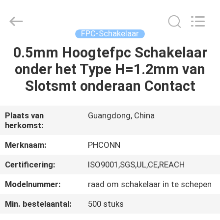
Dongguan
Penghui
Electronics
Co.,
Ltd..
FPC-Schakelaar
All
Rights
Reserved.
0.5mm Hoogtefpc Schakelaar
HUIS
onder het Type H=1.2mm van
PRODUCTEN
Slotsmt onderaan Contact
ONGEVEER
Plaats van
Guangdong, China
herkomst:
ONS
Merknaam:
PHCONN
FABRIEKSREIS
Certificering:
ISO9001,SGS,UL,CE,REACH
Modelnummer:
raad om schakelaar in te schepen
KWALITEITSCONTROLE
Min. bestelaantal:
500 stuks