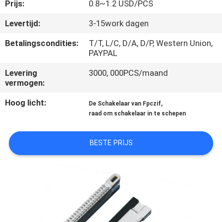
CONTACTEER
Prijs:
0.8~1.2 USD/PCS
ONS
Levertijd:
3-15work dagen
Betalingscondities:
T/T, L/C, D/A, D/P, Western Union,
VR
PAYPAL
SHOW
Levering
3000, 000PCS/maand
vermogen:
SITEMAP
Hoog licht:
,
De Schakelaar van Fpczif
raad om schakelaar in te schepen
PRIVACY
BESTE PRIJS
POLICY