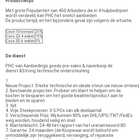
Productietijd
Met grote Populariteit van 450 Arbeiders die in 4 hulpbedrijven
wordt verdeeld, kan PHC het snelst aanbieden
De productietijd, en het bijzondere geval zijn volgens de situatie.
Case.1
Voorraad
25%
Case.2
3-4 weken
70%
Case.3
5-6 weken
5%
De dienst
PHC-van Aanbiedings goede pre-sales & naverkoop de
dienst &Strong technische ondersteuning
1.
Nieuw Project: Sterke technische en ideale steun uw nieuw ontwer
2. Bestaande projecten: Probeer om klant te helpen om de
kosten te besparen om het goede kwaliteitsproduct aan te
bieden en te sparen
3. tijd.
4. Vrije Steekproeven: 3-5 PCs van elk deelaantal
5. Verschepende Prijs: Wij kunnen 80% van DHL/UPS/TNT/FedEx
weg worden, houdend veilig en snel.
6. Klantenklacht: 24-48 het rapport van het urenantwoord 8D
7. Garantie: 24 maanden (de Koopwaar wordt beloofd om
onmiddellijk zijn teruggekeerd, vervanging, of reparatie