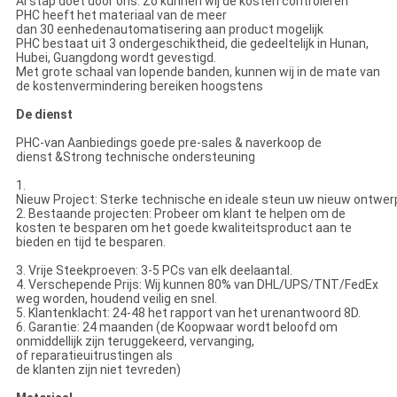
Al stap doet door ons. Zo kunnen wij de kosten controleren
PHC heeft het materiaal van de meer
dan 30 eenhedenautomatisering aan product mogelijk
PHC bestaat uit 3 ondergeschiktheid, die gedeeltelijk in Hunan,
Hubei, Guangdong wordt gevestigd.
Met grote schaal van lopende banden, kunnen wij in de mate van
de kostenvermindering bereiken hoogstens
De dienst
PHC-van Aanbiedings goede pre-sales & naverkoop de
dienst &Strong technische ondersteuning
1.
Nieuw Project: Sterke technische en ideale steun uw nieuw ontwer
2. Bestaande projecten: Probeer om klant te helpen om de
kosten te besparen om het goede kwaliteitsproduct aan te
bieden en tijd te besparen.
3. Vrije Steekproeven: 3-5 PCs van elk deelaantal.
4. Verschepende Prijs: Wij kunnen 80% van DHL/UPS/TNT/FedEx
weg worden, houdend veilig en snel.
5. Klantenklacht: 24-48 het rapport van het urenantwoord 8D.
6. Garantie: 24 maanden (de Koopwaar wordt beloofd om
onmiddellijk zijn teruggekeerd, vervanging,
of reparatieuitrustingen als
de klanten zijn niet tevreden)