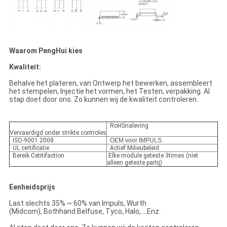
Waarom PengHui kies
Kwaliteit:
Behalve het plateren, van Ontwerp het bewerken, assembleert
het stempelen, Injectie het vormen, het Testen, verpakking. Al
stap doet door ons. Zo kunnen wij de kwaliteit controleren.
RoHSnaleving
Vervaardigd onder strikte controles
ISO-9001:2008
OEM voor IMPULS
UL certificatie
Actief Milieubeleid
Bereik Cetitifaction
Elke module geteste 3times (niet
alleen geteste partij)
Eenheidsprijs
Last slechts 35% ~ 60% van Impuls, Wurth
(Midcom), Bothhand Belfuse, Tyco, Halo,….Enz.