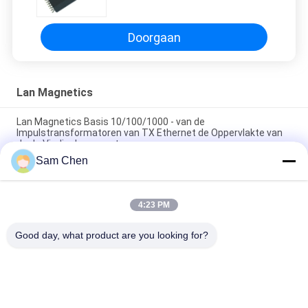
Havenoppervlakte uit opzetten
Doorgaan
Lan Magnetics
Lan Magnetics Basis 10/100/1000 - van de
Impulstransformatoren van TX Ethernet de Oppervlakte van
de de Vierlinghaven zet op
Sam Chen
10/100 dubbele Havens basis-T Lan Magnetics, Magnetische
de Transformator van Gigabit Ethernet
4:23 PM
POE Ethernet transformator 10/100Base-t Lan Magnetics
50Pin Modules
Good day, what product are you looking for?
populaire categorieën
Alle
De Hefboom Van 