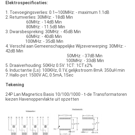
Elektrospecificaties:
1. Toevoegingsverlies: 0.1~100MHz: - maximum 1.1dB
2. Retumverlies: 30MHz: - 18dB Min
60MHz: - 14dB Min
80MHz: - 11.5dB Min
3. Dwarsbespreking: 30MHz: - 45dB Min
60MHz: - 40dB Min
100MHz: - 35dB Min
4. Verschil aan Gemeenschappelijke Wijzeverwerping: 30MHz: -
42dB Min
50MHz: - 37dB Min
100MHz: - 33dB Min
5. Draaiverhouding: 50KHz 0.5V: 1CT: 1CT±2%
6. Inductantie (Ls): 100KHz, 0.1V, gelijkstroom 8mA: 350uH min
7. Hallo-pot: 1500V AC, 0.5mA, 1Sec
Tekening
24P Lan Magnetics Basis 10/100/1000 - t-de Transformatoren
kiezen Havenoppervlakte uit opzetten