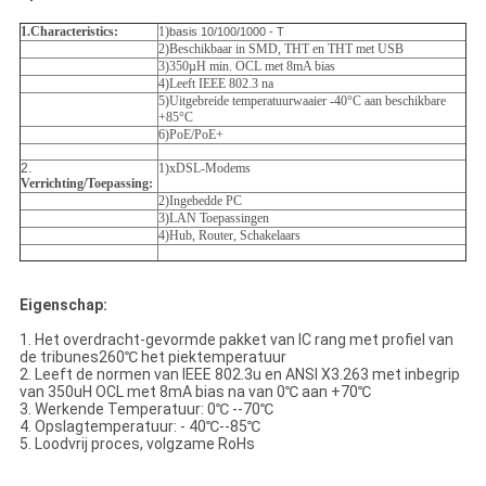
1.Characteristics:
1
)
basis 10/100/1000 - T
2)Beschikbaar in SMD, THT en THT met USB
3)350µH min. OCL met 8mA bias
4)Leeft IEEE 802.3 na
5)Uitgebreide temperatuurwaaier -40°C aan beschikbare
+85°C
6)PoE/PoE+
2.
1)xDSL-Modems
Verrichting/Toepassing:
2)Ingebedde PC
3)LAN Toepassingen
4)Hub, Router, Schakelaars
Eigenschap:
1. Het overdracht-gevormde pakket van IC rang met profiel van
de tribunes260℃ het piektemperatuur
2. Leeft de normen van IEEE 802.3u en ANSI X3.263 met inbegrip
van 350uH OCL met 8mA bias na van 0℃ aan +70℃
3. Werkende Temperatuur: 0℃ --70℃
4. Opslagtemperatuur: - 40℃--85℃
5. Loodvrij proces, volgzame RoHs