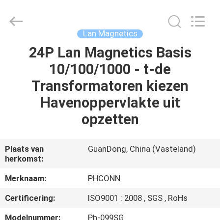
Dongguan
Penghui
Electronics
Co.,
Ltd..
Lan Magnetics
All
Rights
Reserved.
24P Lan Magnetics Basis
HUIS
10/100/1000 - t-de
PRODUCTEN
Transformatoren kiezen
Havenoppervlakte uit
ONGEVEER
opzetten
ONS
Plaats van
GuanDong, China (Vasteland)
herkomst:
FABRIEKSREIS
Merknaam:
PHCONN
KWALITEITSCONTROLE
Certificering:
ISO9001 : 2008 , SGS , RoHs
Modelnummer:
Ph-099SG