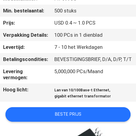
CONTACTEER
Min. bestelaantal:
500 stuks
ONS
Prijs:
USD 0.4 ~ 1.0 PCS
VR
Verpakking Details:
100 PCs in 1 dienblad
SHOW
Levertijd:
7 - 10 het Werkdagen
Betalingscondities:
BEVESTIGINGSBRIEF, D/A, D/P, T/T
SITEMAP
Levering
5,000,000 PCs/Maand
vermogen:
PRIVACY
Hoog licht:
,
POLICY
Lan van 10/100Base-t Ethernet
gigabit ethernet transformator
BESTE PRIJS