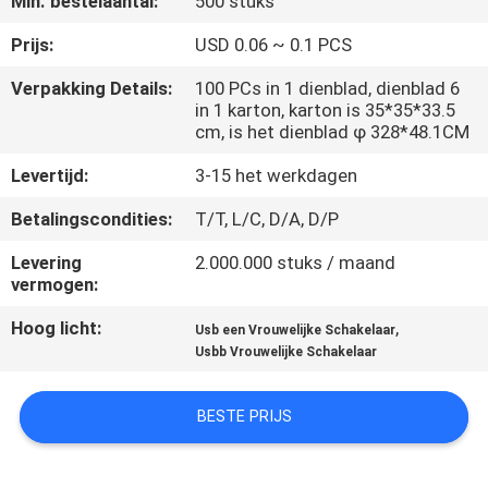
Min. bestelaantal:
500 stuks
CONTACTEER
ONS
Prijs:
USD 0.06 ~ 0.1 PCS
Verpakking Details:
100 PCs in 1 dienblad, dienblad 6
in 1 karton, karton is 35*35*33.5
VR
cm, is het dienblad φ 328*48.1CM
SHOW
Levertijd:
3-15 het werkdagen
SITEMAP
Betalingscondities:
T/T, L/C, D/A, D/P
Levering
2.000.000 stuks / maand
vermogen:
PRIVACY
POLICY
Hoog licht:
,
Usb een Vrouwelijke Schakelaar
Usbb Vrouwelijke Schakelaar
BESTE PRIJS