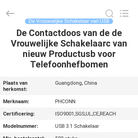
Dongguan
Penghui
Electronics
Co.,
Ltd..
De Vrouwelijke Schakelaar van USB
All
Rights
Reserved.
De Contactdoos van de de
HUIS
Vrouwelijke Schakelaarc van
PRODUCTEN
nieuw Productusb voor
Telefoonhefbomen
ONGEVEER
ONS
Plaats van
Guangdong, China
herkomst:
FABRIEKSREIS
Merknaam:
PHCONN
Certificering:
ISO9001,SGS,UL,CE,REACH
KWALITEITSCONTROLE
Modelnummer:
USB 3.1 Schakelaar