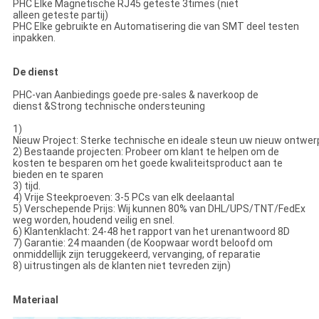
PHC Elke Magnetische RJ45 geteste 3times (niet
alleen geteste partij)
PHC Elke gebruikte en Automatisering die van SMT deel testen
inpakken.
De dienst
PHC-van Aanbiedings goede pre-sales & naverkoop de
dienst &Strong technische ondersteuning
1)
Nieuw Project: Sterke technische en ideale steun uw nieuw ontwer
2) Bestaande projecten: Probeer om klant te helpen om de
kosten te besparen om het goede kwaliteitsproduct aan te
bieden en te sparen
3) tijd.
4) Vrije Steekproeven: 3-5 PCs van elk deelaantal
5) Verschepende Prijs: Wij kunnen 80% van DHL/UPS/TNT/FedEx
weg worden, houdend veilig en snel.
6) Klantenklacht: 24-48 het rapport van het urenantwoord 8D
7) Garantie: 24 maanden (de Koopwaar wordt beloofd om
onmiddellijk zijn teruggekeerd, vervanging, of reparatie
8) uitrustingen als de klanten niet tevreden zijn)
Materiaal