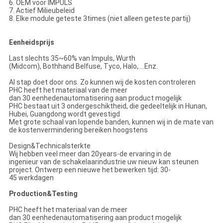
6. OEM voor IMPULS
7. Actief Milieubeleid
8. Elke module geteste 3times (niet alleen geteste partij)
Eenheidsprijs
Last slechts 35~60% van Impuls, Wurth
(Midcom), Bothhand Belfuse, Tyco, Halo,….Enz.
Al stap doet door ons. Zo kunnen wij de kosten controleren
PHC heeft het materiaal van de meer
dan 30 eenhedenautomatisering aan product mogelijk
PHC bestaat uit 3 ondergeschiktheid, die gedeeltelijk in Hunan,
Hubei, Guangdong wordt gevestigd
Met grote schaal van lopende banden, kunnen wij in de mate van
de kostenvermindering bereiken hoogstens
Design&Technicalsterkte
Wij hebben veel meer dan 20years-de ervaring in de
ingenieur van de schakelaarindustrie uw nieuw kan steunen
project. Ontwerp een nieuwe het bewerken tijd: 30-
45 werkdagen
Production&Testing
PHC heeft het materiaal van de meer
dan 30 eenhedenautomatisering aan product mogelijk