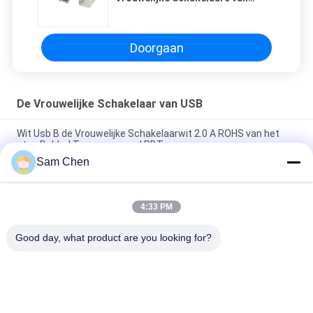
nieuw Productusb voor
Telefoonhefbomen
Doorgaan
De Vrouwelijke Schakelaar van USB
Wit Usb B de Vrouwelijke Schakelaarwit 2.0 A ROHS van het
stop Dubbel Tussenvoegsel PBT
Sam Chen
90 het Tussenvoegselraad van de graad4pins USB Vrouwelijke
Schakelaar een Type 2.0
4:33 PM
USB a/m Vrouwelijke Schakelaar van Tyle USB van de 90 Graad
de Dalende Raad
Good day, what product are you looking for?
populaire categorieën
Alle
De Hefboom Van 
Rj45 Modulaire Jack