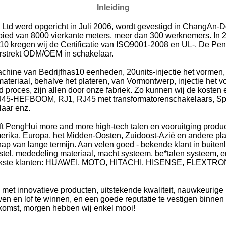
Inleiding
, Ltd werd opgericht in Juli 2006, wordt gevestigd in ChangA
ied van 8000 vierkante meters, meer dan 300 werknemers. In 2
2010 kregen wij de Certificatie van ISO9001-2008 en UL-. De P
erstrekt ODM/OEM in schakelaar.
hine van Bedrijfhas10 eenheden, 20units-injectie het vormen
teriaal, behalve het plateren, van Vormontwerp, injectie het v
proces, zijn allen door onze fabriek. Zo kunnen wij de kosten e
RJ45-HEFBOOM, RJ1, RJ45 met transformatorenschakelaars, S
aar enz.
ft PengHui more and more high-tech talen en vooruitging produc
erika, Europa, het Midden-Oosten, Zuidoost-Azië en andere pl
hap van lange termijn. Aan velen goed - bekende klant in buiten
stel, mededeling materiaal, macht systeem, be*talen systeem, e
grijkste klanten: HUAWEI, MOTO, HITACHI, HISENSE, FLEXTRON
, met innovatieve producten, uitstekende kwaliteit, nauwkeurige
en en lof te winnen, en een goede reputatie te vestigen binnen 
ekomst, morgen hebben wij enkel mooi!