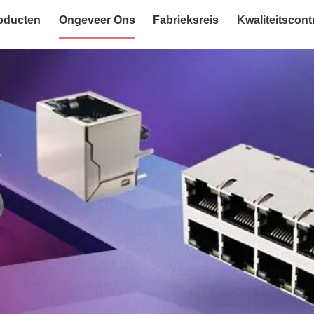
oducten
Ongeveer Ons
Fabrieksreis
Kwaliteitscont