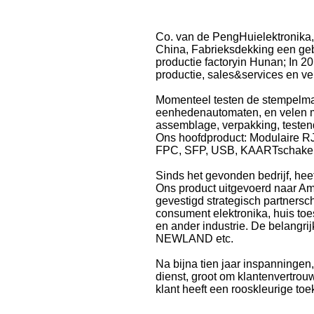
Co. van de PengHuielektronika
China, Fabrieksdekking een geb
productie factoryin Hunan; In 
productie, sales&services en v
Momenteel testen de stempelmac
eenhedenautomaten, en velen ma
assemblage, verpakking, testend 
Ons hoofdproduct: Modulaire 
FPC, SFP, USB, KAARTschakel
Sinds het gevonden bedrijf, hee
Ons product uitgevoerd naar Am
gevestigd strategisch partnersc
consument elektronika, huis toe
en ander industrie. De belan
NEWLAND etc.
Na bijna tien jaar inspanningen
dienst, groot om klantenvertrouw
klant heeft een rooskleurige to