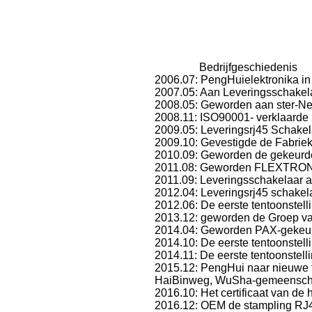
Bedrijfgeschiedenis
2006.07: PengHuielektronika i
2007.05: Aan Leveringsschak
2008.05: Geworden aan ster-Net
2008.11: ISO90001- verklaarde
2009.05: Leveringsrj45 Schake
2009.10: Gevestigde de Fabri
2010.09: Geworden de gekeurde
2011.08: Geworden FLEXTRONI
2011.09: Leveringsschakelaar
2012.04: Leveringsrj45 schake
2012.06: De eerste tentoonstell
2013.12: geworden de Groep va
2014.04: Geworden PAX-gekeur
2014.10: De eerste tentoonstel
2014.11: De eerste tentoonstell
2015.12: PengHui naar nieuwe fa
HaiBinweg, WuSha-gemeensch
2016.10: Het certificaat van d
2016.12: OEM de stampling RJ4