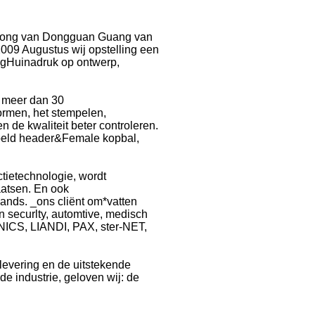
n-Dong van Dongguan Guang van
009 Augustus wij opstelling een
engHuinadruk op ontwerp,
, meer dan 30
ormen, het stempelen,
n de kwaliteit beter controleren.
peld header&Female kopbal,
tietechnologie, wordt
aatsen. En ook
lands. _ons cliënt om*vatten
n securlty, automtive, medisch
ICS, LIANDI, PAX, ster-NET,
 levering en de uitstekende
de industrie, geloven wij: de