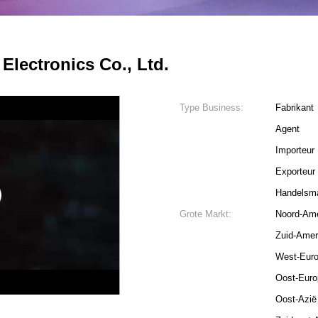
lectronics Co., Ltd.
Type Business:
Fabrikant
Agent
Importeur
Exporteur
Handelsma
Grote Markt:
Noord-Ame
Zuid-Amer
West-Eur
4
5
Oost-Euro
Oost-Azië