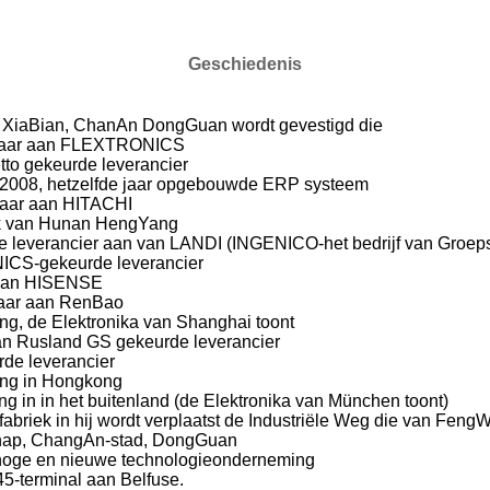
Geschiedenis
n XiaBian, ChanAn DongGuan wordt gevestigd die
elaar aan FLEXTRONICS
to gekeurde leverancier
 2008, hetzelfde jaar opgebouwde ERP systeem
laar aan HITACHI
ek van Hunan HengYang
 leverancier aan van LANDI (INGENICO-het bedrijf van Groep
CS-gekeurde leverancier
 aan HISENSE
laar aan RenBao
ing, de Elektronika van Shanghai toont
n Rusland GS gekeurde leverancier
de leverancier
ling in Hongkong
ing in in het buitenland (de Elektronika van München toont)
briek in hij wordt verplaatst de Industriële Weg die van FengW
ap, ChangAn-stad, DongGuan
e hoge en nieuwe technologieonderneming
5-terminal aan Belfuse.