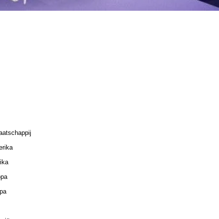
atschappij
rika
ika
opa
pa