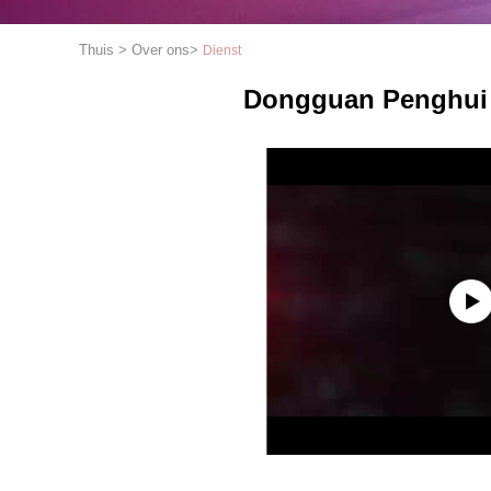
Thuis
>
Over ons
>
Dienst
Dongguan Penghui E
1
2
3