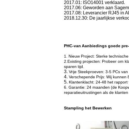
2017.01: ISO14001 verklaard.
2017.06: Geworden aan Sagemc
2017.08: Leverancier RJ45 in A
2018.12.30: De jaarlijkse verko
PHC-van Aanbiedings goede pre-
1. Nieuw Project: Sterke technisc
2.Existing projecten: Probeer om k
sparen tijd.
3.
Vrije Steekproeven: 3-5 PCs van
4.
Verschepende Prijs: Wij kunnen
5.
Klantenklacht: 24-48 het rappor
6. Garantie: 24 maanden (de Koopwa
reparatieuitrustingen als de klanten 
Stampling het Bewerken