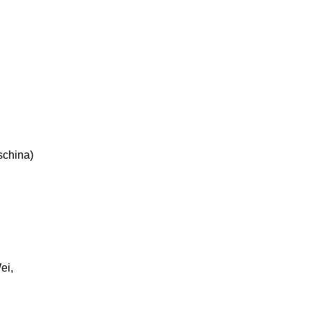
schina)
ei,