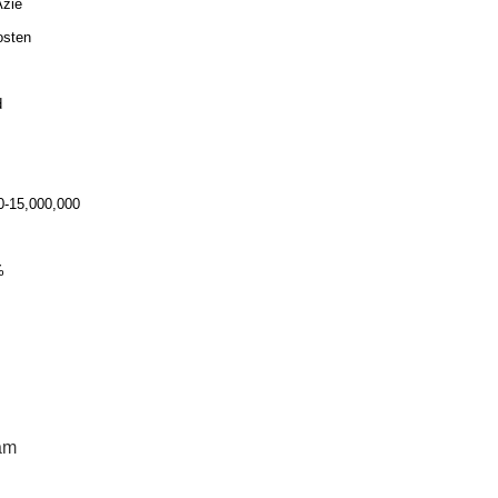
Azië
osten
d
0-15,000,000
%
am