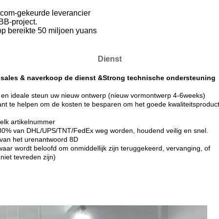
om-gekeurde leverancier
BB-project.
op bereikte 50 miljoen yuans
Dienst
sales & naverkoop de dienst &Strong technische ondersteuning
he en ideale steun uw nieuw ontwerp (nieuw vormontwerp 4-6weeks)
lant te helpen om de kosten te besparen om het goede kwaliteitsproduc
 elk artikelnummer
 80% van DHL/UPS/TNT/FedEx weg worden, houdend veilig en snel.
t van het urenantwoord 8D
ar wordt beloofd om onmiddellijk zijn teruggekeerd, vervanging, of
niet tevreden zijn)