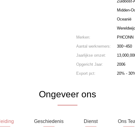
Zuidoost-
Midden-O
Oceanië
Wereldwij
Merken:
PHCONN
Aantal werknemers:
300~450
Jaarlijkse omzet:
13,000,00
Opgericht Jaar:
2006
Export pct:
20% - 30
Ongeveer ons
leiding
Geschiedenis
Dienst
Ons Te