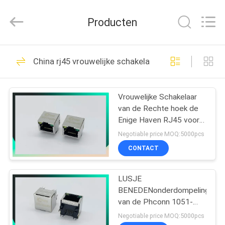
Dongguan
Penghui
Electronics
Producten
Co.,
Ltd..
All
Rights
Reserved.
HUIS
82
China rj45 vrouwelijke schakelaar
rj45 modulaire Jack
PRODUCTEN
Vrouwelijke Schakelaar
van de Rechte hoek de
ONGEVEER
Enige Haven RJ45 voor
ONS
Schakelaar, Router, PC
Negotiable price MOQ:5000pcs
Mainboard
CONTACT
34
FABRIEKSREIS
De Hefboom van
LUSJE
BENEDENonderdompeling
KWALITEITSCONTROLE
RJ45 Ethernet
van de Phconn 1051-
208001 het Modulaire
Negotiable price MOQ:5000pcs