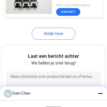
Beschermde en HF-
USD 1.0 pcs MOQ:500pcs
Productie in
CONTACT
16
90 graad rj45
Bekijk meer
Laat een bericht achter
We bellen je snel terug!
25
SMD RJ45
Sam Chen