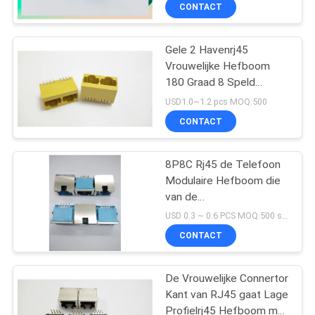
RJ45 Hefboom met
CONTACTEER
CONTACT
Schild en G/Y LEDs
ONS
Gele 2 Havenrj45
33
Vrouwelijke Hefboom
VR
180 Graad 8 Speld
Magnetische RJ45-
SHOW
zonder
USD1.0~1.2 pcs MOQ:500
Hefboom
Transformatorleiden
CONTACT
SITEMAP
8P8C Rj45 de Telefoon
Modulaire Hefboom die
PRIVACY
van de
POLICY
21
Gegevenshefboom RJ45
USD 0.3 ~ 0.6 PCS MOQ:500 stuks
met LEIDEN Schild dalen
RJ11 RJ45-
CONTACT
Hefboom
De Vrouwelijke Connertor
Kant van RJ45 gaat Lage
Profielrj45 Hefboom met