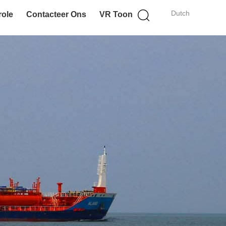
Dutch
role
Contacteer Ons
VR Toon