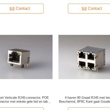
elaar van de Speldkopbal met het
Plastiek van GLB LCP
plastiek van GLB LCP
Contact
Contact
ort Verticale RJ45-connector, POE
4 haven 90 Graad RJ45 met lei
nector met enkele gele led en tab-up
Beschermd, 8P8C Kant gaat Gouden
afgeschermd
in