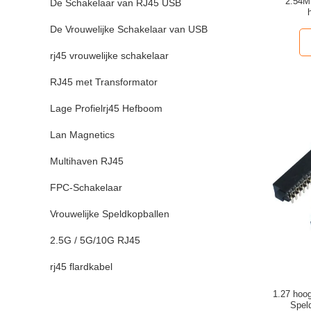
2.54M
De Schakelaar van RJ45 USB
ONDERDO
De Vrouwelijke Schakelaar van USB
rj45 vrouwelijke schakelaar
RJ45 met Transformator
Lage Profielrj45 Hefboom
Lan Magnetics
Multihaven RJ45
FPC-Schakelaar
Vrouwelijke Speldkopballen
2.5G / 5G/10G RJ45
rj45 flardkabel
1.27 hoog
Spel