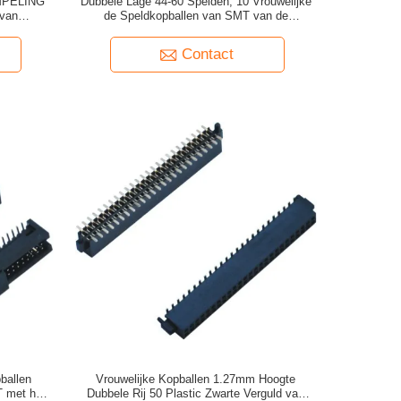
OMPELING
Dubbele Lage 44-60 Spelden, 10 Vrouwelijke
 van
de Speldkopballen van SMT van de
voor PCB-
Speldkopbal met het Plastiek van GLB LCP
Contact
ballen
Vrouwelijke Kopballen 1.27mm Hoogte
 met het
Dubbele Rij 50 Plastic Zwarte Verguld van