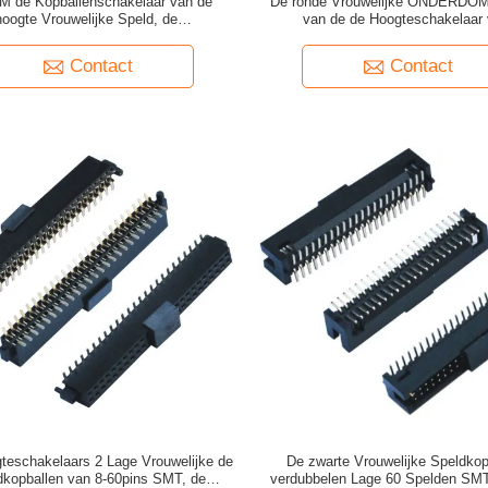
M de Kopballenschakelaar van de
De ronde Vrouwelijke ONDERD
hoogte Vrouwelijke Speld, de
van de de Hoogteschakelaar
MPELINGS Dubbele 90 Graad van
Speldkopballen 1.27MM 180 Graad 
de 40 Speldkopbal voor PCB
Tussenvoegselplaat
Contact
Contact
teschakelaars 2 Lage Vrouwelijke de
De zwarte Vrouwelijke Speldkop
dkopballen van 8-60pins SMT, de
verdubbelen Lage 60 Spelden SMT