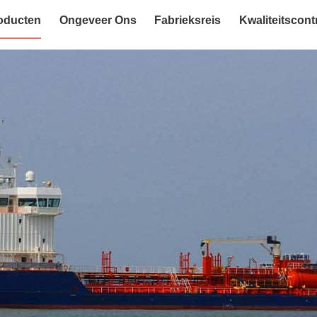
oducten
Ongeveer Ons
Fabrieksreis
Kwaliteitscont