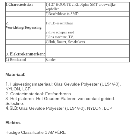
1.Characteristics:
1)1.27 HOOGTE 2 RIJ50pins SMT vrouwelijke
kopballen
2)Beschikbaar in SMD
2.
1)PCB-assemblage
Verrichting/Toepassing:
2)In te schepen raad
3)Pos machine, TV,
4)Hub, Router, Schakelaars
Elektrokenmerken:
3.
1)
Beschermd
Zonder
Materiaal:
1.
Huisvestingsmateriaal: Glas Gevulde Polyester (UL94V-0),
NYLON, LCP
2. Contactmateriaal: Fosfoorbrons
3. Het plateren: Het Gouden Plateren van contact gebied-
Selectine.
4. GLB:
Glas Gevulde Polyester (UL94V-0), NYLON, LCP
Elektro:
Huidige Classificatie 1 AMPÈRE