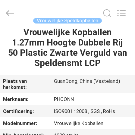
Dongguan
Penghui
Electronics
Co.,
Ltd..
Vrouwelijke Speldkopballen
All
Rights
Reserved.
Vrouwelijke Kopballen
HUIS
1.27mm Hoogte Dubbele Rij
PRODUCTEN
50 Plastic Zwarte Verguld van
Speldensmt LCP
ONGEVEER
ONS
Plaats van
GuanDong, China (Vasteland)
herkomst:
FABRIEKSREIS
Merknaam:
PHCONN
Certificering:
ISO9001 : 2008 , SGS , RoHs
KWALITEITSCONTROLE
Modelnummer:
Vrouwelijke Kopballen