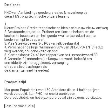
De dienst
PHC-van Aanbiedings goede pre-sales & naverkoop de
dienst &Strong technische ondersteuning
1.
Nieuw Project: Sterke technische en ideale steun uw nieuw ontwer
2. Bestaande projecten: Probeer om klant te helpen om de
kosten te besparen om het goede kwaliteitsproduct aan te
bieden en tijd te besparen.
3. Vrije Steekproeven: 3-5 PCs van elk deelaantal.
4. Verschepende Prijs: Wij kunnen 80% van DHL/UPS/TNT/FedEx
weg worden, houdend veilig en snel.
5. Klantenklacht: 24-48 het rapport van het urenantwoord 8D.
6. Garantie: 24 maanden (de Koopwaar wordt beloofd om
onmiddellijk zijn teruggekeerd, vervanging,
of reparatieuitrustingen als
de klanten zijn niet tevreden)
Productietijd
Met grote Populariteit van 450 Arbeiders die in 4 hulpbedrijven
wordt verdeeld, kan PHC het snelst aanbieden
De productietijd, en het bijzondere geval zijn volgens de situatie.
Case.1
Voorraad
25%