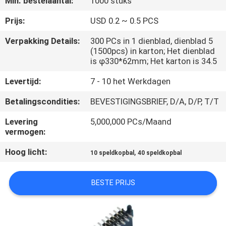
Min. bestelaantal:
1000 stuks
CONTACTEER
ONS
Prijs:
USD 0.2 ~ 0.5 PCS
Verpakking Details:
300 PCs in 1 dienblad, dienblad 5
(1500pcs) in karton; Het dienblad
VR
is φ330*62mm; Het karton is 34.5
SHOW
Levertijd:
7 - 10 het Werkdagen
SITEMAP
Betalingscondities:
BEVESTIGINGSBRIEF, D/A, D/P, T/T
Levering
5,000,000 PCs/Maand
vermogen:
PRIVACY
POLICY
Hoog licht:
,
10 speldkopbal
40 speldkopbal
BESTE PRIJS