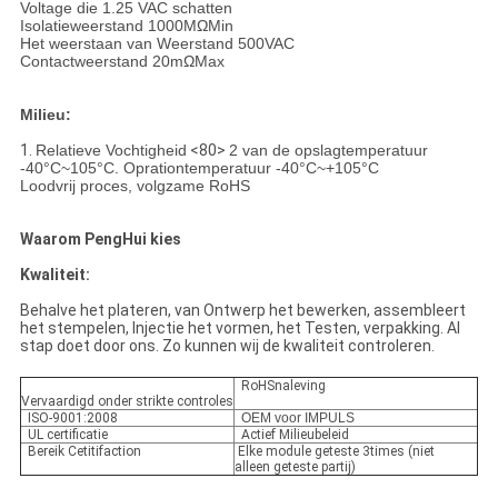
Voltage die 1.25 VAC schatten
Isolatieweerstand 1000MΩMin
Het weerstaan van Weerstand 500VAC
Contactweerstand 20mΩMax
Milieu:
1.
Relatieve Vochtigheid
<80>
2 van de opslagtemperatuur
-40°C~105°C. Oprationtemperatuur -40°C~+105°C
Loodvrij proces, volgzame RoHS
Waarom PengHui kies
Kwaliteit:
Behalve het plateren, van Ontwerp het bewerken, assembleert
het stempelen, Injectie het vormen, het Testen, verpakking. Al
stap doet door ons. Zo kunnen wij de kwaliteit controleren.
RoHSnaleving
Vervaardigd onder strikte controles
ISO-9001:2008
OEM voor IMPULS
UL certificatie
Actief Milieubeleid
Bereik Cetitifaction
Elke module geteste 3times (niet
alleen geteste partij)