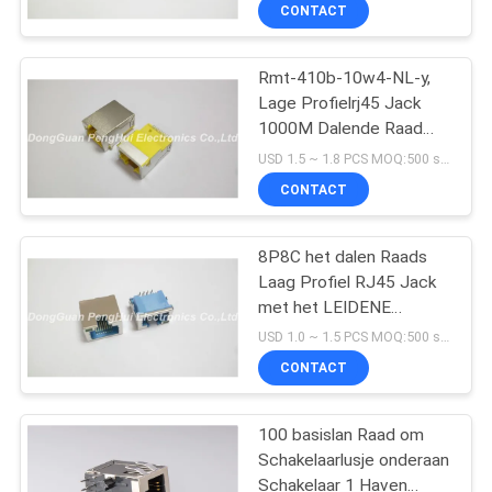
LEIDEN Y/G
CONTACTEER
CONTACT
ONS
Rmt-410b-10w4-NL-y,
33
Lage Profielrj45 Jack
VR
1000M Dalende Raad
Magnetische RJ45-
SHOW
SMT met Beschermde
USD 1.5 ~ 1.8 PCS MOQ:500 stuks
Hefboom
Geel
CONTACT
SITEMAP
8P8C het dalen Raads
Laag Profiel RJ45 Jack
PRIVACY
met het LEIDENE
POLICY
21
Beschermde Blauwe
USD 1.0 ~ 1.5 PCS MOQ:500 stuks
Huis van LCP
RJ11 RJ45-
CONTACT
Hefboom
100 basislan Raad om
Schakelaarlusje onderaan
Schakelaar 1 Haven