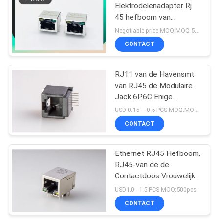
Elektrodelenadapter Rj
45 hefboom van
10
Schakelaar de
Negotiable price MOQ:MOQ 500- 5kpcs
Elektrische rj
CONTACT
POE Rj45 Hefboom
RJ11 van de Havensmt
van RJ45 de Modulaire
Jack 6P6C Enige
Vrouwelijke Schakelaar
USD 0.15 ~ 0.5 PCS MOQ:MOQ 500- 5kpcs
en Volledig Plastiek
CONTACT
11
De Schakelaar van
Ethernet RJ45 Hefboom,
RJ45-van de de
RJ45 USB
Contactdoos Vrouwelijke
de Schakelaarkant van
USD1.0 - 1.5 PCS MOQ:500pcs
het Schakelaarnetwerk
CONTACT
komt binnen met Geleid