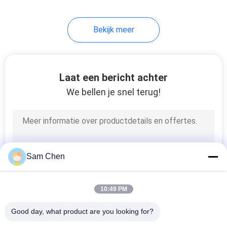
5
Bekijk meer
De Vrouwelijke
Schakelaar van USB
Laat een bericht achter
We bellen je snel terug!
25
rj45 vrouwelijke
Sam Chen
schakelaar
10:49 PM
Good day, what product are you looking for?