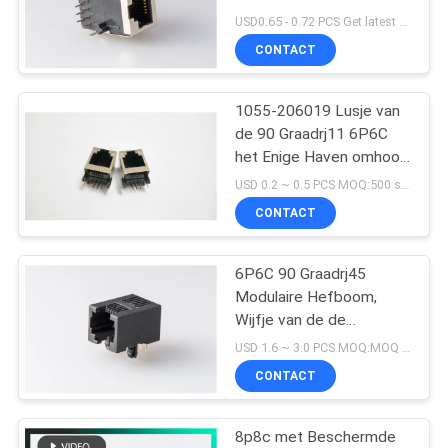
21.1mm in te schepen
USD0.65 - 0.72 PCS Get latest price MOQ:500pcs
CONTACT
16
1055-206019 Lusje van
90 graad rj45
de 90 Graadrj11 6P6C
het Enige Haven omhoog
met Beschermd
USD 0.2 ~ 0.5 PCS MOQ:500 stuks
CONTACT
6P6C 90 Graadrj45
25
Modulaire Hefboom,
Wijfje van de de
SMD RJ45
Schakelaar Volledige
USD 1.6 ~ 3.0 PCS MOQ:MOQ 500- 5kpcs
Plastic Enige Haven van
CONTACT
RJ45 het Modulaire
8p8c met Beschermde