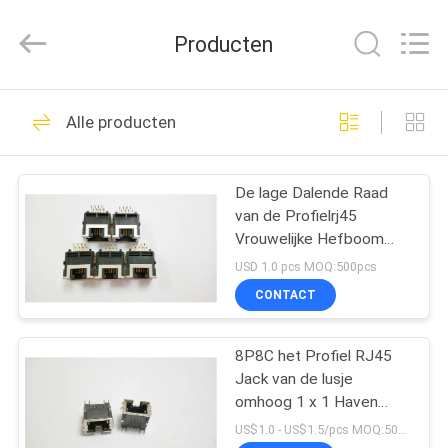
Dongguan
Penghui
Electronics
Producten
Co.,
Ltd..
All
Rights
Reserved.
HUIS
82
Alle producten
rj45 modulaire Jack
PRODUCTEN
De lage Dalende Raad
van de Profielrj45
ONGEVEER
Vrouwelijke Hefboom
ONS
8P8C, HF-Beschermd
USD 1.0 pcs MOQ:500pcs
Product
CONTACT
34
FABRIEKSREIS
De Hefboom van
8P8C het Profiel RJ45
Jack van de lusje
KWALITEITSCONTROLE
RJ45 Ethernet
omhoog 1 x 1 Haven
Lage met Beschermd en
US$1.0 - US$1.5/pcs MOQ:500pcs