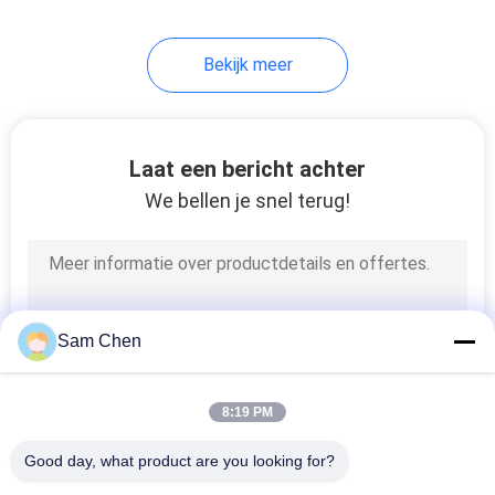
5
Bekijk meer
De Vrouwelijke
Schakelaar van USB
Laat een bericht achter
We bellen je snel terug!
25
rj45 vrouwelijke
Sam Chen
schakelaar
8:19 PM
Good day, what product are you looking for?