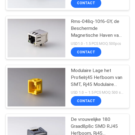
Netwerk
CONTACTEER
CONTACT
ONS
Rms-048q-10f6-GY, de
33
Beschermde
VR
Magnetische Haven van
Magnetische RJ45-
SHOW
RJ45 Jack Insert Plating
USD1.0 - 1.5 PCS MOQ:500pcs
Hefboom
10P 1x1 met leiden en
CONTACT
de Lente
SITEMAP
Modulaire Lage het
Profielrj45 Hefboom van
PRIVACY
SMT, Rj45 Modulaire
POLICY
21
Stoppen die Geel
USD 1.0 ~ 1.5 PCS MOQ:500 stuks
Schakelaarplastiek dalen
RJ11 RJ45-
CONTACT
Hefboom
De vrouwelijke 180
Graad8p8c SMD RJ45
Hefboom, Rj45