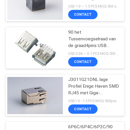
Contactdoosbovenkant
USD 1.0 ~ 1.5 PCS MOQ:500 stuks
gaat binnen
CONTACT
16
90 het
90 graad rj45
Tussenvoegselraad van
de graad4pins USB
Vrouwelijke Schakelaar
USD 0.06 ~ 0.1 PCS MOQ:500 stuks
een Type 2.0
CONTACT
J3011G21DNL lage
25
Profiel Enige Haven SMD
RJ45 met Giga-
SMD RJ45
Transformator met
USD1.0 - 1.5 PCS MOQ:500pcs
Geleid
CONTACT
6P6C/6P4C/6P2C/90