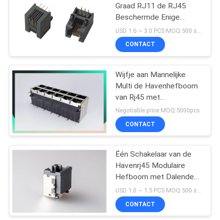
Graad RJ11 de RJ45
Beschermde Enige
10
Haven van Schakelaar
USD 1.6 ~ 3.0 PCS MOQ:500 stuks
Plastic Ethernet
CONTACT
POE Rj45 Hefboom
Wijfje aan Mannelijke
Multi de Havenhefboom
van Rj45 met
LEIDENE/Rj45-Lan
Negotiable price MOQ:5000pcs
Havenschakelaar
CONTACT
11
De Schakelaar van
Één Schakelaar van de
Havenrj45 Modulaire
RJ45 USB
Hefboom met Dalende
Plaat hoog 8.6 mm-het
USD 1.0 ~ 1.5 PCS MOQ:500 stuks
Schild van de
CONTACT
Messingslegering