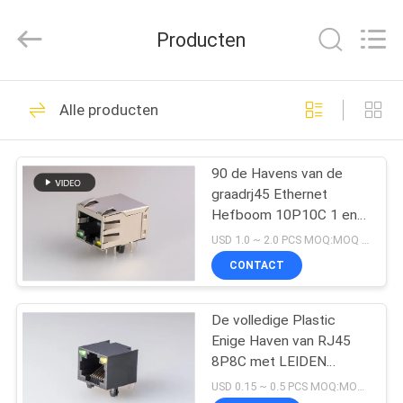
Dongguan
Penghui
Electronics
Producten
Co.,
Ltd..
All
Rights
Reserved.
HUIS
82
Alle producten
rj45 modulaire Jack
PRODUCTEN
90 de Havens van de
graadrj45 Ethernet
ONGEVEER
Hefboom 10P10C 1 en
ONS
Geïntegreerde
USD 1.0 ~ 2.0 PCS MOQ:MOQ 500- 5kpcs
Magnetische Schakelaar
CONTACT
34
FABRIEKSREIS
De Hefboom van
De volledige Plastic
Enige Haven van RJ45
KWALITEITSCONTROLE
RJ45 Ethernet
8P8C met LEIDEN
Gouden Geplateerd
USD 0.15 ~ 0.5 PCS MOQ:MOQ 500- 5kpcs