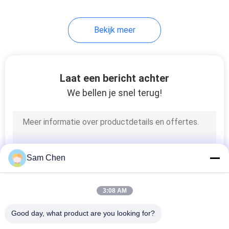
5
Bekijk meer
De Vrouwelijke
Schakelaar van USB
Laat een bericht achter
We bellen je snel terug!
25
rj45 vrouwelijke
Sam Chen
schakelaar
3:08 AM
Good day, what product are you looking for?