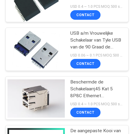
kiezen Havenoppervlakte
USD 0.4 ~ 1.0 PCS MOQ:500 stuks
uit opzetten
CONTACT
16
USB a/m Vrouwelijke
90 graad rj45
Schakelaar van Tyle USB
van de 90 Graad de
Dalende Raad
USD 0.06 ~ 0.1 PCS MOQ:500 stuks
CONTACT
Beschermde de
25
Schakelaarrj45 Kat 5
8P8C Ethernet
SMD RJ45
Vrouwelijke Jack van
USD 0.4 ~ 1.0 PCS MOQ:500 stuks
RJ45 USB met
CONTACT
Magnetisch
De aangepaste Kooi van