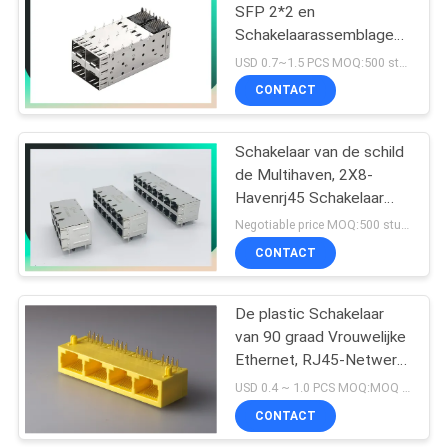
SFP 2*2 en
Schakelaarassemblage
10
voor Schakelaar van SFP
USD 0.7~1.5 PCS MOQ:500 stuks
van de Vezelmodule de
CONTACT
POE Rj45 Hefboom
Vrouwelijke
Schakelaar van de schild
de Multihaven, 2X8-
Havenrj45 Schakelaar
met neer Basis 1000 - T
Negotiable price MOQ:500 stuks
Geïntegreerde
CONTACT
11
Magnetics-Lusje
Omhoog/
De Schakelaar van
De plastic Schakelaar
van 90 graad Vrouwelijke
RJ45 USB
Ethernet, RJ45-Netwerk
Jack 8P8C 1 X 4 Gele
USD 0.4 ~ 1.0 PCS MOQ:MOQ 500- 5kpcs
Havenkleur
CONTACT