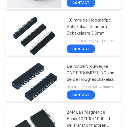
Gegevenshefboom
CONTACTEER
CONTACT
ONS
1.0 mm-de Hoogtefpc
33
Schakelaar, Raad om
VR
Schakelaars 3.0mm
Magnetische RJ45-
SHOW
Hoogte 25 in te schepen
0.8~1.2 USD/PCS MOQ:500 stuks
Hefboom
Spelden ligt Type Dubbel
CONTACT
Contact
SITEMAP
De ronde Vrouwelijke
ONDERDOMPELING van
PRIVACY
de de Hoogteschakelaar
POLICY
21
van Speldkopballen
USD 0.1 ~ 5 PCS MOQ:1000 stuks
1.27MM 180 Graad voor
RJ11 RJ45-
CONTACT
PCB-
Tussenvoegselplaat
Hefboom
24P Lan Magnetics
Basis 10/100/1000 - t-
de Transformatoren