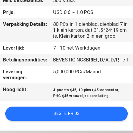
Min. bestelaantal:
500 stuks
CONTACTEER
ONS
Prijs:
USD 0.6 ~ 1.0 PCS
Verpakking Details:
80 PCs in 1 dienblad, dienblad 7 in
1 klein karton, dat 31.5*24*19 cm
VR
is, Klein karton 2 in een groo
SHOW
Levertijd:
7 - 10 het Werkdagen
SITEMAP
Betalingscondities:
BEVESTIGINGSBRIEF, D/A, D/P, T/T
Levering
5,000,000 PCs/Maand
vermogen:
PRIVACY
POLICY
Hoog licht:
,
,
4-poorts rj45
10-pins rj45-connector
PHC rj45 vrouwelijke aansluiting
BESTE PRIJS