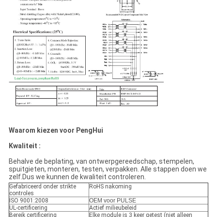
Waarom kiezen voor PengHui
Kwaliteit :
Behalve de beplating, van ontwerpgereedschap, stempelen,
spuitgieten, monteren, testen, verpakken. Alle stappen doen we
zelf.Dus we kunnen de kwaliteit controleren.
Gefabriceerd onder strikte
RoHS nakoming
controles
ISO 9001:2008
OEM voor PULSE
UL-certificering
Actief milieubeleid
Bereik certificering
Elke module is 3 keer getest (niet alleen