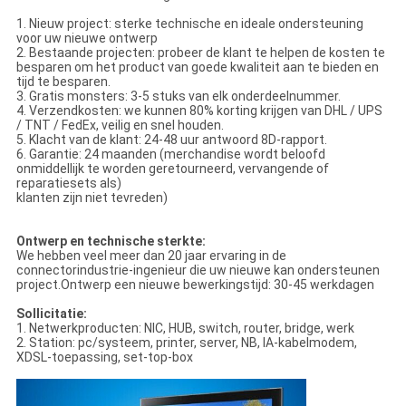
1. Nieuw project: sterke technische en ideale ondersteuning
voor uw nieuwe ontwerp
2. Bestaande projecten: probeer de klant te helpen de kosten te
besparen om het product van goede kwaliteit aan te bieden en
tijd te besparen.
3. Gratis monsters: 3-5 stuks van elk onderdeelnummer.
4. Verzendkosten: we kunnen 80% korting krijgen van DHL / UPS
/ TNT / FedEx, veilig en snel houden.
5. Klacht van de klant: 24-48 uur antwoord 8D-rapport.
6. Garantie: 24 maanden (merchandise wordt beloofd
onmiddellijk te worden geretourneerd, vervangende of
reparatiesets als)
klanten zijn niet tevreden)
Ontwerp en technische sterkte:
We hebben veel meer dan 20 jaar ervaring in de
connectorindustrie-ingenieur die uw nieuwe kan ondersteunen
project.Ontwerp een nieuwe bewerkingstijd: 30-45 werkdagen
Sollicitatie:
1. Netwerkproducten: NIC, HUB, switch, router, bridge, werk
2. Station: pc/systeem, printer, server, NB, IA-kabelmodem,
XDSL-toepassing, set-top-box