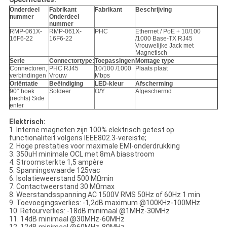
Onderdeel
Fabrikant
Fabrikant
Beschrijving
nummer
Onderdeel
nummer
RMP-061X-
RMP-061X-
PHC
Ethernet / PoE + 10/100
16F6-22
16F6-22
/1000 Base-TX RJ45
Vrouwelijke Jack met
Magnetisch
Serie
Connectortype:
Toepassingen
Montage type
Connectoren,
PHC RJ45
10/100 /1000
Plaats plaat
verbindingen
Vrouw
Mbps
Oriëntatie
Beëindiging
LED-kleur
Afscherming
90° hoek
Soldeer
O/Y
Afgeschermd
(rechts) Side
enter
Elektrisch:
1. Interne magneten zijn 100% elektrisch getest op
functionaliteit volgens IEEE802.3-vereiste;
2. Hoge prestaties voor maximale EMI-onderdrukking
3. 350uH minimale OCL met 8mA biasstroom
4. Stroomsterkte 1,5 ampère
5. Spanningswaarde 125vac
6. Isolatieweerstand 500 MΩmin
7. Contactweerstand 30 MΩmax
8. Weerstandsspanning AC 1500V RMS 50Hz of 60Hz 1 min
9. Toevoegingsverlies: -1,2dB maximum @100KHz-100MHz
10. Retourverlies: -18dB minimaal @1MHz-30MHz
11. 14dB minimaal @30MHz-60MHz