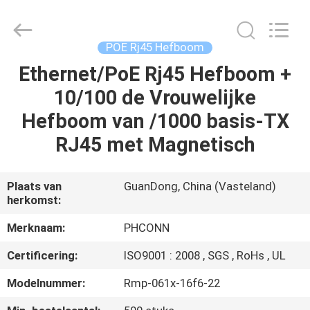
Dongguan
Penghui
Electronics
Co.,
Ltd..
POE Rj45 Hefboom
All
Rights
Reserved.
Ethernet/PoE Rj45 Hefboom +
HUIS
10/100 de Vrouwelijke
PRODUCTEN
Hefboom van /1000 basis-TX
RJ45 met Magnetisch
ONGEVEER
ONS
Plaats van
GuanDong, China (Vasteland)
herkomst:
FABRIEKSREIS
Merknaam:
PHCONN
Certificering:
ISO9001 : 2008 , SGS , RoHs , UL
KWALITEITSCONTROLE
Modelnummer:
Rmp-061x-16f6-22