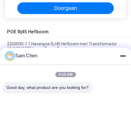
Doorgaan
POE Rj45 Hefboom
2250030-1 1 Havenpoe RJ45 Hefboom met Transformator
10/100/1000 basis-T voor Router
Sam Chen
10P POE RJ45 Jack Single Port Top Enter met leiden en
Transformator
5:15 AM
8P interne Magnetische RJ45 met Transformator
Beschermde LEIDENE Kleur Geen EMI voor Vastgestelde Doos
Good day, what product are you looking for?
populaire categorieën
Alle
De Hefboom Van 
Rj45 Modulaire Jack
RJ45 Ethernet