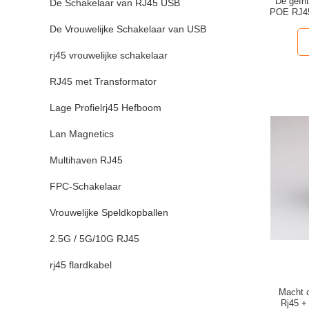
De geïn
De Schakelaar van RJ45 USB
POE RJ45
8p8c me
De Vrouwelijke Schakelaar van USB
rj45 vrouwelijke schakelaar
RJ45 met Transformator
Lage Profielrj45 Hefboom
Lan Magnetics
Multihaven RJ45
FPC-Schakelaar
Vrouwelijke Speldkopballen
2.5G / 5G/10G RJ45
rj45 flardkabel
Macht 
Rj45 +