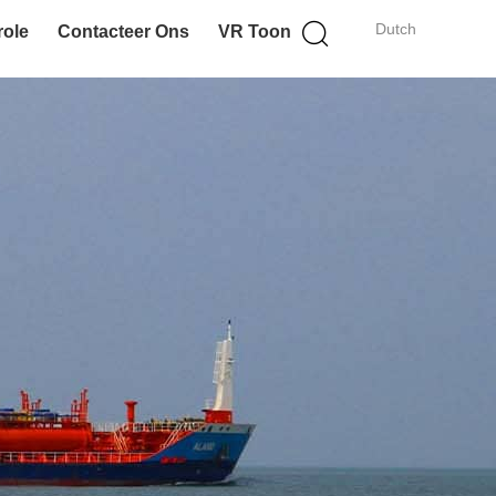
Dutch
role
Contacteer Ons
VR Toon