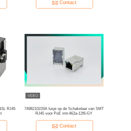
Contact
15L RJ45
7498210220A lusje op de Schakelaar van SMT
t
RJ45 voor PoE rmt-462a-12f6-GY
Contact