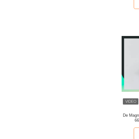
De Magn
66