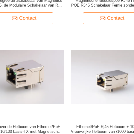
tegreerde Schakelaar van Magnetics
Magnetische Modulespoe RJ45 H
, de Modulaire Schakelaar van RJ45
POE RJ45 Schakelaar Femle zonder
t Schild/LEIDENE Transformatoren
Beschermde Tussenvoegselp
Contact
Contact
over de Hefboom van Ethernet/PoE
Ethernet/PoE Rj45 Hefboom + 10
 10/100 basis-TX met Magnetische
Vrouwelijke Hefboom van /1000 bas