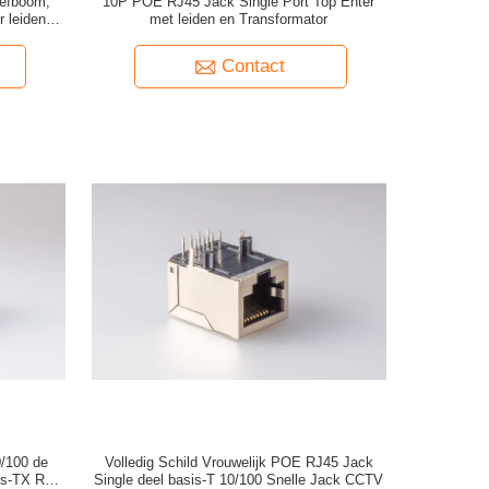
efboom,
10P POE RJ45 Jack Single Port Top Enter
 leiden en
met leiden en Transformator
laat
Contact
/100 de
Volledig Schild Vrouwelijk POE RJ45 Jack
is-TX RJ45
Single deel basis-T 10/100 Snelle Jack CCTV