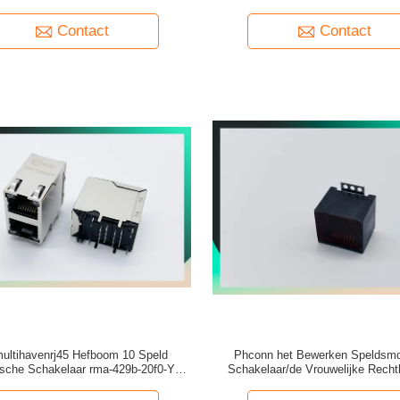
Module
met Magnetisch
Contact
Contact
multihavenrj45 Hefboom 10 Speld
Phconn het Bewerken Speldsm
sche Schakelaar rma-429b-20f0-YG
Schakelaar/de Vrouwelijke Recht
1000 Mbps
Hefboom van Rj45