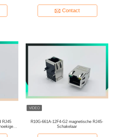
Contact
d RJ45
R10G-661A-12F4-G2 magnetische RJ45-
hoekige
Schakelaar