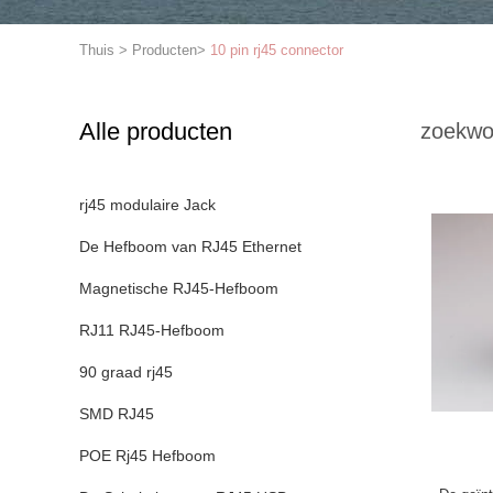
Thuis
>
Producten
>
10 pin rj45 connector
Alle producten
zoekwo
rj45 modulaire Jack
De Hefboom van RJ45 Ethernet
Magnetische RJ45-Hefboom
RJ11 RJ45-Hefboom
90 graad rj45
SMD RJ45
POE Rj45 Hefboom