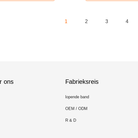
1
2
3
4
r ons
Fabrieksreis
lopende band
OEM / ODM
R & D