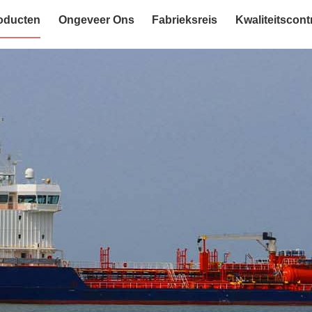
oducten
Ongeveer Ons
Fabrieksreis
Kwaliteitscont