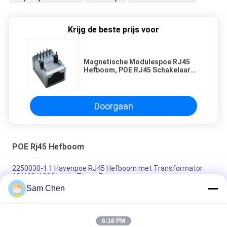
Krijg de beste prijs voor
Magnetische Modulespoe RJ45
Hefboom, POE RJ45 Schakelaar
Femle zonder leiden en
Beschermde Tussenvoegselplaat
Doorgaan
POE Rj45 Hefboom
2250030-1 1 Havenpoe RJ45 Hefboom met Transformator
10/100/1000 basis-T voor Router
Sam Chen
10P POE RJ45 Jack Single Port Top Enter met leiden en
Transformator
6:18 PM
8P interne Magnetische RJ45 met Transformator