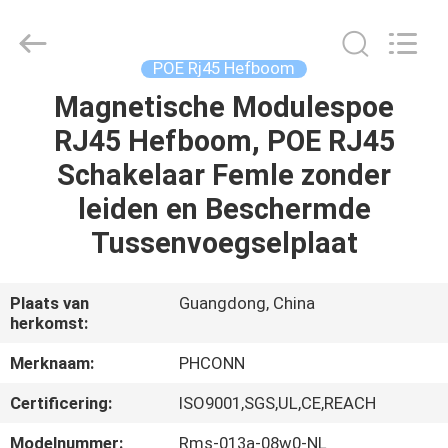
Dongguan
Penghui
Electronics
Co.,
Ltd..
POE Rj45 Hefboom
All
Rights
Reserved.
Magnetische Modulespoe
HUIS
RJ45 Hefboom, POE RJ45
PRODUCTEN
Schakelaar Femle zonder
leiden en Beschermde
ONGEVEER
Tussenvoegselplaat
ONS
Plaats van
Guangdong, China
herkomst:
FABRIEKSREIS
Merknaam:
PHCONN
KWALITEITSCONTROLE
Certificering:
ISO9001,SGS,UL,CE,REACH
Modelnummer:
Rms-013a-08w0-NL