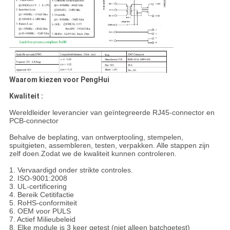
Waarom kiezen voor PengHui
Kwaliteit :
Wereldleider leverancier van geïntegreerde RJ45-connector en
PCB-connector
Behalve de beplating, van ontwerptooling, stempelen,
spuitgieten, assembleren, testen, verpakken. Alle stappen zijn
zelf doen.Zodat we de kwaliteit kunnen controleren.
1. Vervaardigd onder strikte controles.
2. ISO-9001:2008
3. UL-certificering
4. Bereik Cetitifactie
5. RoHS-conformiteit
6. OEM voor PULS
7. Actief Milieubeleid
8. Elke module is 3 keer getest (niet alleen batchgetest)