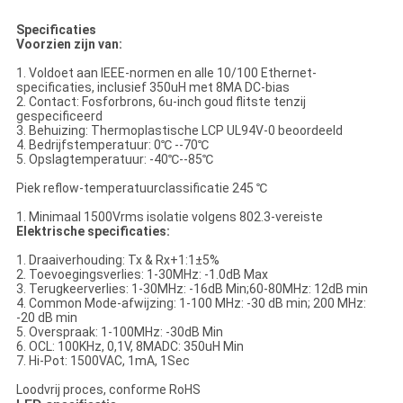
Specificaties
Voorzien zijn van:
1. Voldoet aan IEEE-normen en alle 10/100 Ethernet-
specificaties, inclusief 350uH met 8MA DC-bias
2. Contact: Fosforbrons, 6u-inch goud flitste tenzij
gespecificeerd
3. Behuizing: Thermoplastische LCP UL94V-0 beoordeeld
4. Bedrijfstemperatuur: 0℃ --70℃
5. Opslagtemperatuur: -40℃--85℃
Piek reflow-temperatuurclassificatie 245 ℃
1. Minimaal 1500Vrms isolatie volgens 802.3-vereiste
Elektrische specificaties:
1. Draaiverhouding: Tx & Rx+1:1±5%
2. Toevoegingsverlies: 1-30MHz: -1.0dB Max
3. Terugkeerverlies: 1-30MHz: -16dB Min;60-80MHz: 12dB min
4. Common Mode-afwijzing: 1-100 MHz: -30 dB min; 200 MHz:
-20 dB min
5. Overspraak: 1-100MHz: -30dB Min
6. OCL: 100KHz, 0,1V, 8MADC: 350uH Min
7. Hi-Pot: 1500VAC, 1mA, 1Sec
Loodvrij proces, conforme RoHS