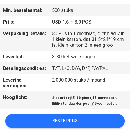
CONTACTEER
Min. bestelaantal:
500 stuks
ONS
Prijs:
USD 1.6 ~ 3.0 PCS
VR
Verpakking Details:
80 PCs in 1 dienblad, dienblad 7 in
1 klein karton, dat 31.5*24*19 cm
SHOW
is, Klein karton 2 in een groo
Levertijd:
3-30 het werkdagen
SITEMAP
Betalingscondities:
T/T, L/C, D/A, D/P, PAYPAL
PRIVACY
Levering
2.000.000 stuks / maand
vermogen:
POLICY
Hoog licht:
,
,
4-poorts rj45
10-pins rj45-connector
IEEE-standaarden poe rj45-connector;
BESTE PRIJS