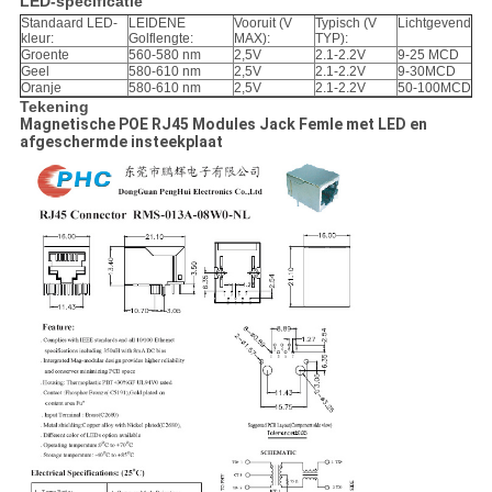
LED-specificatie
Standaard LED-
LEIDENE
Vooruit (V
Typisch (V
Lichtgevend
kleur:
Golflengte:
MAX):
TYP):
Groente
560-580 nm
2,5V
2.1-2.2V
9-25 MCD
Geel
580-610 nm
2,5V
2.1-2.2V
9-30MCD
Oranje
580-610 nm
2,5V
2.1-2.2V
50-100MCD
Tekening
Magnetische POE RJ45 Modules Jack Femle met LED en
afgeschermde insteekplaat