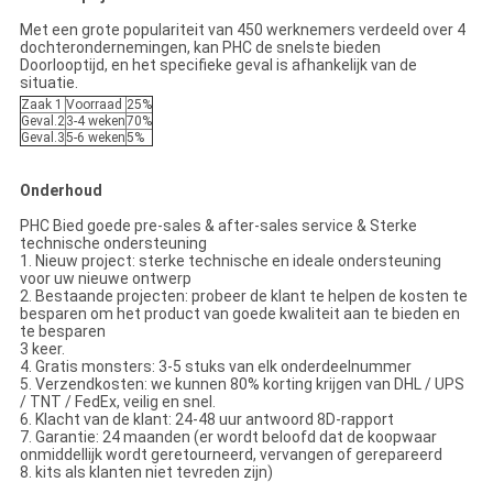
Met een grote populariteit van 450 werknemers verdeeld over 4
dochterondernemingen, kan PHC de snelste bieden
Doorlooptijd, en het specifieke geval is afhankelijk van de
situatie.
Zaak 1
Voorraad
25%
Geval.2
3-4 weken
70%
Geval.3
5-6 weken
5%
Onderhoud
PHC Bied goede pre-sales & after-sales service & Sterke
technische ondersteuning
1. Nieuw project: sterke technische en ideale ondersteuning
voor uw nieuwe ontwerp
2. Bestaande projecten: probeer de klant te helpen de kosten te
besparen om het product van goede kwaliteit aan te bieden en
te besparen
3 keer.
4. Gratis monsters: 3-5 stuks van elk onderdeelnummer
5. Verzendkosten: we kunnen 80% korting krijgen van DHL / UPS
/ TNT / FedEx, veilig en snel.
6. Klacht van de klant: 24-48 uur antwoord 8D-rapport
7. Garantie: 24 maanden (er wordt beloofd dat de koopwaar
onmiddellijk wordt geretourneerd, vervangen of gerepareerd
8. kits als klanten niet tevreden zijn)