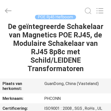
Dongguan
Penghui
Electronics
Co.,
Ltd..
POE Rj45 Hefboom
All
Rights
Reserved.
De geïntegreerde Schakelaar
HUIS
van Magnetics POE RJ45, de
PRODUCTEN
Modulaire Schakelaar van
RJ45 8p8c met
ONGEVEER
Schild/LEIDENE
ONS
Transformatoren
FABRIEKSREIS
Plaats van
GuanDong, China (Vasteland)
herkomst:
KWALITEITSCONTROLE
Merknaam:
PHCONN
Certificering:
ISO9001 : 2008 , SGS , RoHs , UL