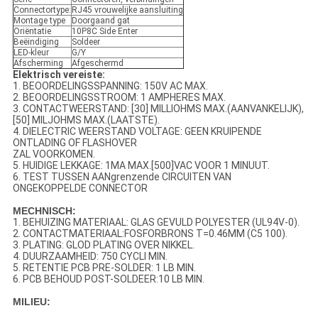
Connectortype:
RJ45 vrouwelijke aansluiting
Montage type
Doorgaand gat
Oriëntatie
10P8C Side Enter
Beëindiging
Soldeer
LED-kleur
G/Y
Afscherming
Afgeschermd
Elektrisch vereiste:
1. BEOORDELINGSSPANNING: 150V AC MAX.
2. BEOORDELINGSSTROOM: 1 AMPHERES MAX.
3. CONTACTWEERSTAND: [30] MILLIOHMS MAX.(AANVANKELIJK),
[50] MILJOHMS MAX.(LAATSTE).
4. DIELECTRIC WEERSTAND VOLTAGE: GEEN KRUIPENDE
ONTLADING OF FLASHOVER
ZAL VOORKOMEN.
5. HUIDIGE LEKKAGE: 1MA MAX.[500]VAC VOOR 1 MINUUT.
6. TEST TUSSEN AANgrenzende CIRCUITEN VAN
ONGEKOPPELDE CONNECTOR
MECHNISCH:
1. BEHUIZING MATERIAAL: GLAS GEVULD POLYESTER (UL94V-0).
2. CONTACTMATERIAAL:FOSFORBRONS T=0.46MM (C5 100).
3. PLATING: GLOD PLATING OVER NIKKEL.
4. DUURZAAMHEID: 750 CYCLI MIN.
5. RETENTIE PCB PRE-SOLDER: 1 LB MIN.
6. PCB BEHOUD POST-SOLDEER:10 LB MIN.
MILIEU: