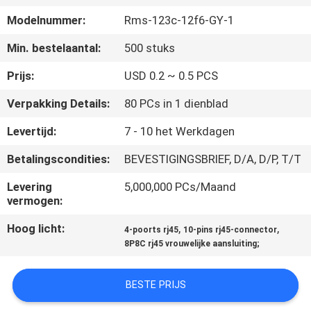
CONTACTEER
Modelnummer:
Rms-123c-12f6-GY-1
ONS
Min. bestelaantal:
500 stuks
VR
Prijs:
USD 0.2 ~ 0.5 PCS
SHOW
Verpakking Details:
80 PCs in 1 dienblad
Levertijd:
7 - 10 het Werkdagen
SITEMAP
Betalingscondities:
BEVESTIGINGSBRIEF, D/A, D/P, T/T
PRIVACY
Levering
5,000,000 PCs/Maand
vermogen:
POLICY
Hoog licht:
,
,
4-poorts rj45
10-pins rj45-connector
8P8C rj45 vrouwelijke aansluiting;
BESTE PRIJS