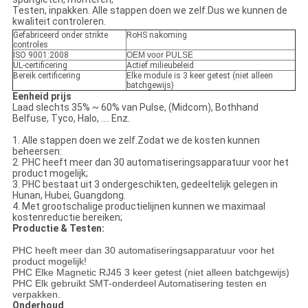
Testen, inpakken. Alle stappen doen we zelf.Dus we kunnen de
kwaliteit controleren.
Gefabriceerd onder strikte
RoHS nakoming
controles
ISO 9001:2008
OEM voor PULSE
UL-certificering
Actief milieubeleid
Bereik certificering
Elke module is 3 keer getest (niet alleen
batchgewijs)
Eenheid prijs
Laad slechts 35% ~ 60% van Pulse, (Midcom), Bothhand
Belfuse, Tyco, Halo, .... Enz.
1. Alle stappen doen we zelf.Zodat we de kosten kunnen
beheersen:
2. PHC heeft meer dan 30 automatiseringsapparatuur voor het
product mogelijk;
3. PHC bestaat uit 3 ondergeschikten, gedeeltelijk gelegen in
Hunan, Hubei, Guangdong.
4. Met grootschalige productielijnen kunnen we maximaal
kostenreductie bereiken;
Productie & Testen:
PHC heeft meer dan 30 automatiseringsapparatuur voor het
product mogelijk!
PHC Elke Magnetic RJ45 3 keer getest (niet alleen batchgewijs)
PHC Elk gebruikt SMT-onderdeel Automatisering testen en
verpakken.
Onderhoud