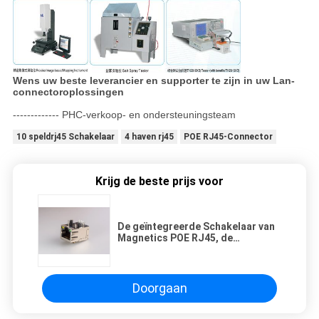
Wens uw beste leverancier en supporter te zijn in uw Lan-
connectoroplossingen
------------- PHC-verkoop- en ondersteuningsteam
10 speldrj45 Schakelaar
4 haven rj45
POE RJ45-Connector
Krijg de beste prijs voor
De geïntegreerde Schakelaar van
Magnetics POE RJ45, de
Modulaire Schakelaar van RJ45
8p8c met Schild/LEIDENE
Transformatoren
Doorgaan