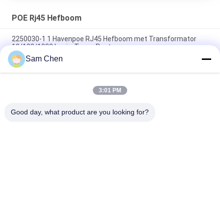
POE Rj45 Hefboom
2250030-1 1 Havenpoe RJ45 Hefboom met Transformator
10/100/1000 basis-T voor Router
Sam Chen
10P POE RJ45 Jack Single Port Top Enter met leiden en
Transformator
3:01 PM
8P interne Magnetische RJ45 met Transformator
Beschermde LEIDENE Kleur Geen EMI voor Vastgestelde Doos
Good day, what product are you looking for?
populaire categorieën
Alle
De Hefboom Van 
Rj45 Modulaire Jack
RJ45 Ethernet
Magnetische RJ45-
RJ11 RJ45-Hefboom
Hefboom