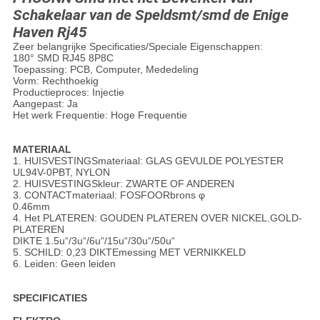
Schakelaar van de Speldsmt/smd de Enige
Haven Rj45
Zeer belangrijke Specificaties/Speciale Eigenschappen:
180° SMD RJ45 8P8C
Toepassing: PCB, Computer, Mededeling
Vorm: Rechthoekig
Productieproces: Injectie
Aangepast: Ja
Het werk Frequentie: Hoge Frequentie
MATERIAAL
1. HUISVESTINGSmateriaal: GLAS GEVULDE POLYESTER
UL94V-0PBT, NYLON
2. HUISVESTINGSkleur: ZWARTE OF ANDEREN
3. CONTACTmateriaal: FOSFOORbrons φ
0.46mm
4. Het PLATEREN: GOUDEN PLATEREN OVER NICKEL.GOLD-
PLATEREN
DIKTE 1.5u“/3u“/6u“/15u“/30u“/50u“
5. SCHILD: 0,23 DIKTEmessing MET VERNIKKELD
6. Leiden: Geen leiden
SPECIFICATIES