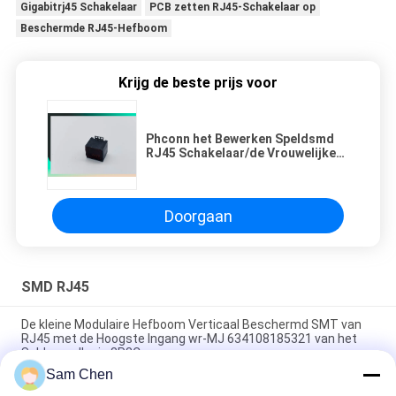
Gigabitrj45 Schakelaar
PCB zetten RJ45-Schakelaar op
Beschermde RJ45-Hefboom
Krijg de beste prijs voor
Phconn het Bewerken Speldsmd
RJ45 Schakelaar/de Vrouwelijke
Rechthoekige Hefboom van Rj45
Doorgaan
SMD RJ45
De kleine Modulaire Hefboom Verticaal Beschermd SMT van
RJ45 met de Hoogste Ingang wr-MJ 634108185321 van het
Soldeersellusje 8P8C
Sam Chen
Aangepaste 125 VAC RMS 18.1L SMD RJ45 voor Video,