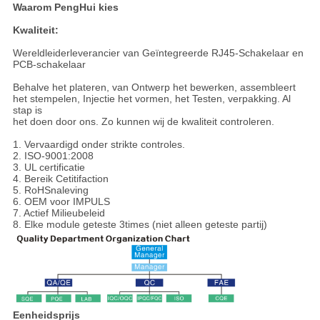
Waarom PengHui kies
Kwaliteit:
Wereldleiderleverancier van Geïntegreerde RJ45-Schakelaar en
PCB-schakelaar
Behalve het plateren, van Ontwerp het bewerken, assembleert
het stempelen, Injectie het vormen, het Testen, verpakking. Al
stap is
het doen door ons. Zo kunnen wij de kwaliteit controleren.
1. Vervaardigd onder strikte controles.
2. ISO-9001:2008
3. UL certificatie
4. Bereik Cetitifaction
5. RoHSnaleving
6. OEM voor IMPULS
7. Actief Milieubeleid
8. Elke module geteste 3times (niet alleen geteste partij)
Eenheidsprijs