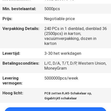
CONTACTEER
Min. bestelaantal:
5000pcs
ONS
Prijs:
Negotiable price
VR
Verpakking Details:
240 PCs in 1 dienblad, dienblad 36
(2500pcs) in karton;
SHOW
vacuümverpakking, dozen in
karton
SITEMAP
Levertijd:
3-30 het werkdagen
Betalingscondities:
L/C, D/A, T/T, D/P, Western Union,
PRIVACY
MoneyGram
POLICY
Levering
5000000pcs/week
vermogen:
Hoog licht:
,
PCB zetten RJ45-Schakelaar op
Gigabitrj45 schakelaar