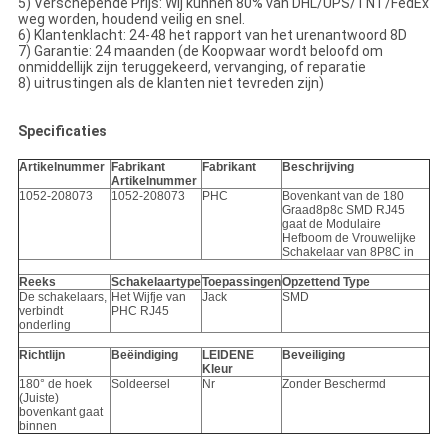
5) Verschepende Prijs: Wij kunnen 80% van DHL/UPS/TNT/FedEx
weg worden, houdend veilig en snel.
6) Klantenklacht: 24-48 het rapport van het urenantwoord 8D
7) Garantie: 24 maanden (de Koopwaar wordt beloofd om
onmiddellijk zijn teruggekeerd, vervanging, of reparatie
8) uitrustingen als de klanten niet tevreden zijn)
Specificaties
Artikelnummer
Fabrikant
Fabrikant
Beschrijving
Artikelnummer
1052-208073
1052-208073
PHC
Bovenkant van de 180
Graad8p8c SMD RJ45
gaat de Modulaire
Hefboom de Vrouwelijke
Schakelaar van 8P8C in
Reeks
Schakelaartype
Toepassingen
Opzettend Type
De schakelaars,
Het Wijfje van
Jack
SMD
verbindt
PHC RJ45
onderling
Richtlijn
Beëindiging
LEIDENE
Beveiliging
Kleur
180° de hoek
Soldeersel
Nr
Zonder Beschermd
(Juiste)
bovenkant gaat
binnen