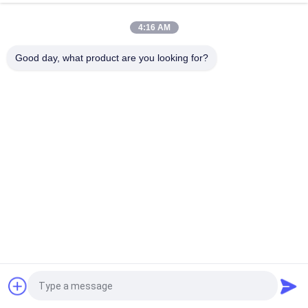
Voorzien van een netwerk, Telecommunicatie
4:16 AM
De enige Schakelaar van de Havensmd RJ45 Ethernet Molex
Goud Geplateerde Filte Hefboom
Good day, what product are you looking for?
populaire categorieën
Alle
De Hefboom Van 
Rj45 Modulaire Jack
RJ45 Ethernet
Magnetische RJ45-
RJ11 RJ45-Hefboom
Hefboom
90 Graad Rj45
SMD RJ45
De Schakelaar Van 
POE Rj45 Hefboom
RJ45 USB
Vraag een offerte aan