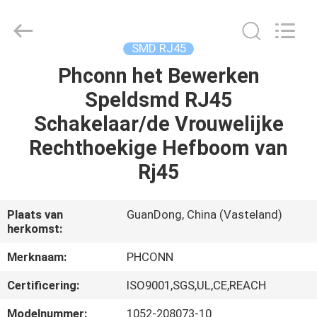
Dongguan
Penghui
Electronics
Co.,
Ltd..
SMD RJ45
All
Rights
Reserved.
Phconn het Bewerken
HUIS
Speldsmd RJ45
PRODUCTEN
Schakelaar/de Vrouwelijke
Rechthoekige Hefboom van
ONGEVEER
Rj45
ONS
Plaats van
GuanDong, China (Vasteland)
herkomst:
FABRIEKSREIS
Merknaam:
PHCONN
KWALITEITSCONTROLE
Certificering:
ISO9001,SGS,UL,CE,REACH
Modelnummer:
1052-208073-10