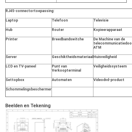
RJ45-connectortoepassing:
Laptop
Telefoon
Televisie
Hub
Router
Kopieerapparaat
Printer
Breedbandswitche
De Machine van de
telecommunicatiedoo
ATM
Server
Geschiktheidsmateriaal
Huisveiligheid
LCD en TV-paneel
Punt van
Veiligheidssysteem
Verkoopterminal
Settopbox
Automaten
Videodvd-product
Schommelingsbeschermer
Beelden en Tekening