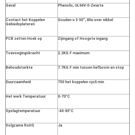
Geval
Phenolic, UL94V-0-Zwarte
Contact het Koppelen
Gouden u 3-50“, 80u over nikkel
Gebiedsplateren
PCB zetten Hoek op
Zijingang of Hoogste ingang
Toevoegingskracht
2.2KG.F maximum
Behoudsterkte
7.7KG.F min tussen hefboom en stop
Duurzaamheid
750 het koppelen cycli min
Het werk Temperatuur
0-70°C
Opslagtemperatuur
-40-85°C
Volgzame RoHS
Ja