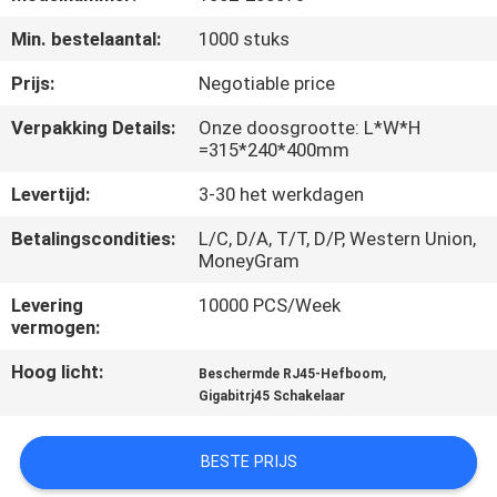
CONTACTEER
Min. bestelaantal:
1000 stuks
ONS
Prijs:
Negotiable price
VR
Verpakking Details:
Onze doosgrootte: L*W*H
=315*240*400mm
SHOW
Levertijd:
3-30 het werkdagen
SITEMAP
Betalingscondities:
L/C, D/A, T/T, D/P, Western Union,
MoneyGram
PRIVACY
Levering
10000 PCS/Week
vermogen:
POLICY
Hoog licht:
,
Beschermde RJ45-Hefboom
Gigabitrj45 Schakelaar
BESTE PRIJS