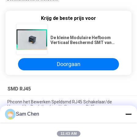
Krijg de beste prijs voor
De kleine Modulaire Hefboom
Verticaal Beschermd SMT van
RJ45 met de Hoogste Ingang wr-
MJ 634108185321 van het
Soldeersellusje 8P8C
Doorgaan
SMD RJ45
Phconn het Bewerken Speldsmd RJ45 Schakelaar/de
Vrouwelijke Rechthoekige Hefboom van Rj45
Sam Chen
Aangepaste 125 VAC RMS 18.1L SMD RJ45 voor Video,
Voorzien van een netwerk, Telecommunicatie
11:43 AM
De enige Schakelaar van de Havensmd RJ45 Ethernet Molex