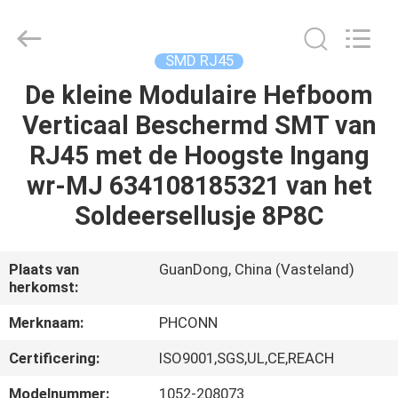
Dongguan
Penghui
Electronics
Co.,
Ltd..
SMD RJ45
All
Rights
Reserved.
De kleine Modulaire Hefboom
HUIS
Verticaal Beschermd SMT van
PRODUCTEN
RJ45 met de Hoogste Ingang
wr-MJ 634108185321 van het
ONGEVEER
Soldeersellusje 8P8C
ONS
Plaats van
GuanDong, China (Vasteland)
herkomst:
FABRIEKSREIS
Merknaam:
PHCONN
KWALITEITSCONTROLE
Certificering:
ISO9001,SGS,UL,CE,REACH
Modelnummer:
1052-208073