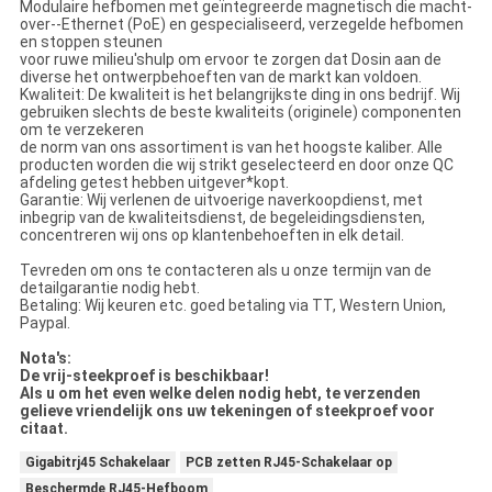
Modulaire hefbomen met geïntegreerde magnetisch die macht-
over--Ethernet (PoE) en gespecialiseerd, verzegelde hefbomen
en stoppen steunen
voor ruwe milieu'shulp om ervoor te zorgen dat Dosin aan de
diverse het ontwerpbehoeften van de markt kan voldoen.
Kwaliteit: De kwaliteit is het belangrijkste ding in ons bedrijf. Wij
gebruiken slechts de beste kwaliteits (originele) componenten
om te verzekeren
de norm van ons assortiment is van het hoogste kaliber. Alle
producten worden die wij strikt geselecteerd en door onze QC
afdeling getest hebben uitgever*kopt.
Garantie: Wij verlenen de uitvoerige naverkoopdienst, met
inbegrip van de kwaliteitsdienst, de begeleidingsdiensten,
concentreren wij ons op klantenbehoeften in elk detail.
Tevreden om ons te contacteren als u onze termijn van de
detailgarantie nodig hebt.
Betaling: Wij keuren etc. goed betaling via TT, Western Union,
Paypal.
Nota's:
De vrij-steekproef is beschikbaar!
Als u om het even welke delen nodig hebt, te verzenden
gelieve vriendelijk ons uw tekeningen of steekproef voor
citaat.
Gigabitrj45 Schakelaar
PCB zetten RJ45-Schakelaar op
Beschermde RJ45-Hefboom