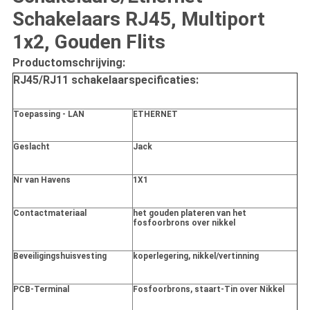
Schakelaars RJ45, Multiport
1x2, Gouden Flits
Productomschrijving:
RJ45/RJ11 schakelaarspecificaties:
Toepassing - LAN
ETHERNET
Geslacht
Jack
Nr van Havens
1X1
Contactmateriaal
het gouden plateren van het
fosfoorbrons over nikkel
Beveiligingshuisvesting
koperlegering, nikkel/vertinning
PCB-Terminal
Fosfoorbrons, staart-Tin over Nikkel