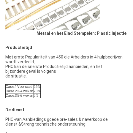
Metaal en het Eind Stempelen; Plastic Injectie
Productietijd
Met grote Populariteit van 450 die Arbeiders in 4 hulpbedrijven
wordt verdeeld,
PHC kan de snelste Productietijd aanbieden, en het
bijzondere geval is volgens
de situatie.
Case.1
Voorraad
25%
Case.2
3-4 weken
70%
Case.3
5-6 weken
5%
De dienst
PHC-van Aanbiedings goede pre-sales & naverkoop de
dienst &Strong technische ondersteuning