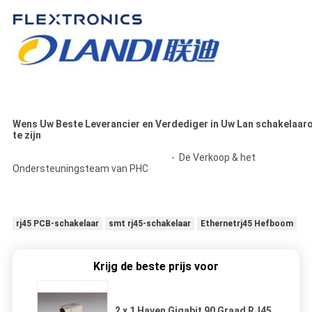
Wens Uw Beste Leverancier en Verdediger in Uw Lan schakelaar
te zijn
- De Verkoop & het
Ondersteuningsteam van PHC
rj45 PCB-schakelaar
smt rj45-schakelaar
Ethernetrj45 Hefboom
Krijg de beste prijs voor
2 x 1 Haven Gigabit 90 Graad RJ45