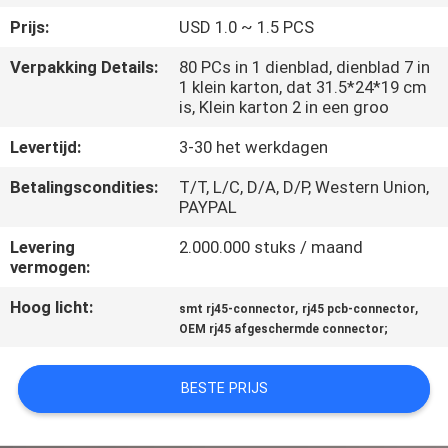
CONTACTEER
Prijs:
USD 1.0 ~ 1.5 PCS
ONS
Verpakking Details:
80 PCs in 1 dienblad, dienblad 7 in
1 klein karton, dat 31.5*24*19 cm
VR
is, Klein karton 2 in een groo
SHOW
Levertijd:
3-30 het werkdagen
Betalingscondities:
T/T, L/C, D/A, D/P, Western Union,
SITEMAP
PAYPAL
Levering
2.000.000 stuks / maand
PRIVACY
vermogen:
POLICY
Hoog licht:
,
,
smt rj45-connector
rj45 pcb-connector
OEM rj45 afgeschermde connector;
BESTE PRIJS