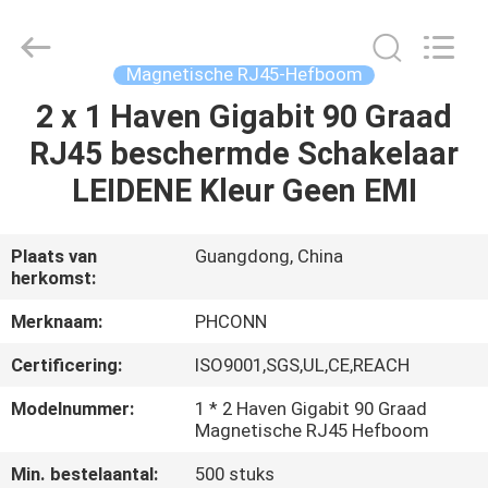
Dongguan
Penghui
Electronics
Co.,
Ltd..
Magnetische RJ45-Hefboom
All
Rights
Reserved.
2 x 1 Haven Gigabit 90 Graad
HUIS
RJ45 beschermde Schakelaar
PRODUCTEN
LEIDENE Kleur Geen EMI
ONGEVEER
Plaats van
Guangdong, China
herkomst:
ONS
Merknaam:
PHCONN
FABRIEKSREIS
Certificering:
ISO9001,SGS,UL,CE,REACH
Modelnummer:
1 * 2 Haven Gigabit 90 Graad
KWALITEITSCONTROLE
Magnetische RJ45 Hefboom
Min. bestelaantal:
500 stuks