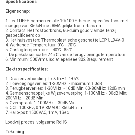
Spectifications
Eigenschap:
1. Leeft IEEE-normen en alle 10/100 Ethernet specificatons met
inbegrip van 350uH met 8MA gelijkstroom-bias na
2. Contact: Het fosfoorbrons, 6u-duim goud vlamde tenzij
gespecificeerd op
3. Het huisvesten: Thermoplastische geschatte LCP UL94V-0
4. Werkende Temperatuur: 0℃ --70℃
5. Opslagtemperatuur: - 40℃--85℃
De piekclassificatie 245℃ van de terugvloeiingstemperatuur
6. Minimum1500Vrms isolatieperieee 802.3requirement
Elektrospecificaties:
1. Draaienverhouding: Tx & Rx+1: 1±5%
2. Toevoegingsverlies: 1-30MHz: - maximum 1.0dB
3. Terugkeerverlies: 1-30MHz: - 16dB Min; 60-80MHz: 12dB min
4. Gemeenschappelijke Wijzeverwerping: 1-100MHz: - 30dB Min;
200MHz: - 20dB Min
5. Overspraak: 1-100MHz: - 30dB Min
6. OCL: 100KHz, 0.1V, 8MADC: 350uH min
7. Hallo-pot: 1500VAC, 1mA, 1Sec
Loodvrij proces, volgzame RoHS
Tekening