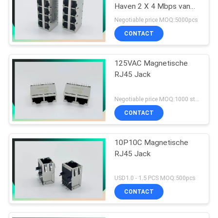
Haven 2 X 4 Mbps van
PHC 10/100/1000
Negotiable price MOQ:5000pcs
CONTACT
125VAC Magnetische
RJ45 Jack
Negotiable price MOQ:1000 stuks
CONTACT
10P10C Magnetische
RJ45 Jack
USD1.0 - 1.5 PCS MOQ:500pcs
CONTACT