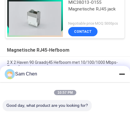
MIC38013-0155
Magnetische RJ45 jack
Negotiable price MOQ:5000pcs
CONTACT
Magnetische RJ45-Hefboom
2 X 2 Haven 90 Graadrj45 Hefboom met 10/100/1000 Mbps-
Transformator
Sam Chen
PBT Ethernet RJ45 Jack RMA-065BC-20F6-YG 2 X 1 haven
Mbps 10/100/1000
10:57 PM
90 graad Magnetische RJ45 Jack, 10/100M de Vrouwelijke
Schakelaarkant van RJ45 8P8C
Good day, what product are you looking for?
populaire categorieën
Alle