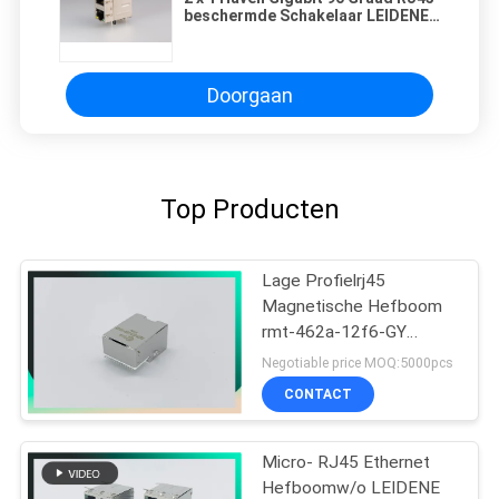
beschermde Schakelaar LEIDENE
Kleur Geen EMI
Doorgaan
Top Producten
Lage Profielrj45
Magnetische Hefboom
rmt-462a-12f6-GY
MIC3801D-5166
Negotiable price MOQ:5000pcs
CONTACT
Micro- RJ45 Ethernet
Hefboomw/o LEIDENE