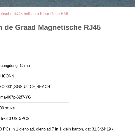
etische RJ45 hefboom Kleur Geen EMI
n de Graad Magnetische RJ45
uangdong, China
PHCONN
SO9001,SGS,UL,CE,REACH
ma-007p-32f7-YG
00 stuks
.5~3.0 USD/PCS
0 PCs in 1 dienblad, dienblad 7 in 1 klein karton, dat 31.5*24*19 cm