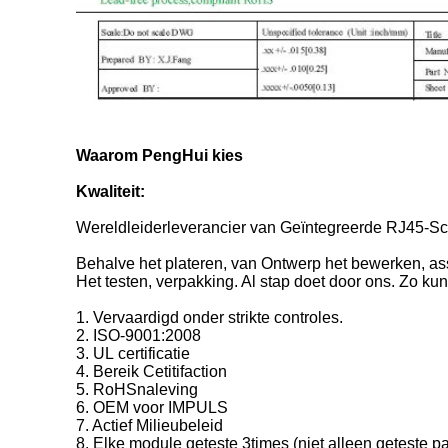
Waarom PengHui kies
Kwaliteit:
Wereldleiderleverancier van Geïntegreerde RJ45-
Behalve het plateren, van Ontwerp het bewerken, as
Het testen, verpakking. Al stap doet door ons. Zo kun
1. Vervaardigd onder strikte controles.
2. ISO-9001:2008
3. UL certificatie
4. Bereik Cetitifaction
5. RoHSnaleving
6. OEM voor IMPULS
7. Actief Milieubeleid
8. Elke module geteste 3times (niet alleen geteste par