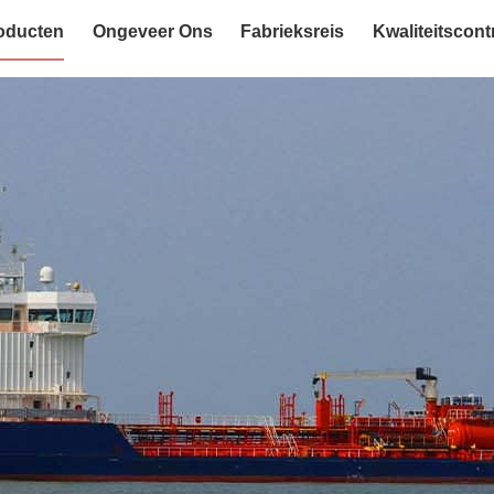
oducten
Ongeveer Ons
Fabrieksreis
Kwaliteitscont