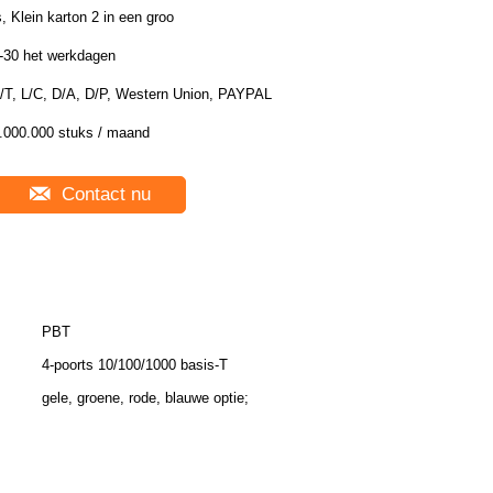
s, Klein karton 2 in een groo
-30 het werkdagen
/T, L/C, D/A, D/P, Western Union, PAYPAL
.000.000 stuks / maand
Contact nu
PBT
4-poorts 10/100/1000 basis-T
gele, groene, rode, blauwe optie;