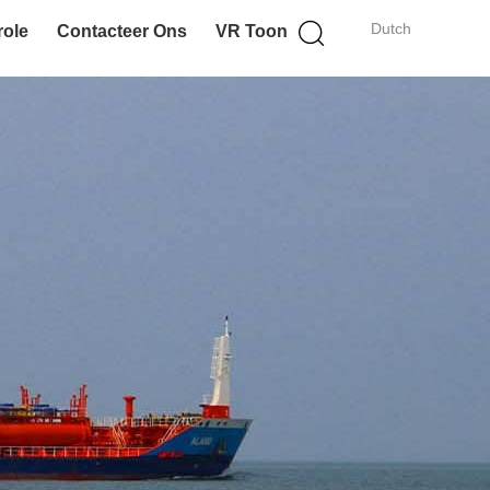
Dutch
role
Contacteer Ons
VR Toon