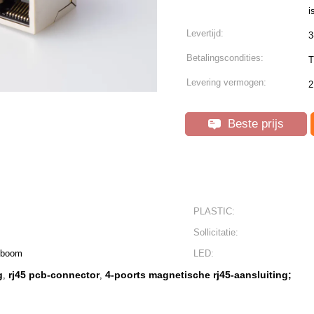
i
Levertijd:
3
Betalingscondities:
T
Levering vermogen:
2
Beste prijs
PLASTIC:
Sollicitatie:
fboom
LED:
g
rj45 pcb-connector
4-poorts magnetische rj45-aansluiting;
,
,