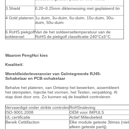
3.Shield
0.20~0.25mm diktemessing met geplateerd tin
4.Gold plateren
1u duim, 3u-duim, 6u-duim, 15u-duim, 30u-
duim, 50u-duim
6.RoHS piekgolf
Van de het soldeerseltemperatuur van de
soldeersel
RoHS de piekgolf classificatie 240°C±5°C
Waarom PengHui kies
Kwaliteit:
Wereldleiderleverancier van Geïntegreerde RJ45-
Schakelaar en PCB-schakelaar
Behalve het plateren, van Ontwerp het bewerken, assembleert
het stempelen, Injectie het vormen, het Testen, verpakking. Al
stap doet door ons. Zo kunnen wij de kwaliteit controleren.
Vervaardigd onder strikte controles
RoHSnaleving
ISO-9001:2008
OEM voor IMPULS
UL certificatie
Actief Milieubeleid
Bereik Cetitifaction
Elke module geteste 3times (niet
alleen geteste partij)