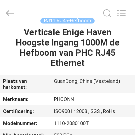
Dongguan
Penghui
Electronics
Co.,
Ltd..
RJ11 RJ45-Hefboom
All
Rights
Reserved.
Verticale Enige Haven
HUIS
Hoogste Ingang 1000M de
PRODUCTEN
Hefboom van PHC RJ45
Ethernet
ONGEVEER
ONS
Plaats van
GuanDong, China (Vasteland)
herkomst:
FABRIEKSREIS
Merknaam:
PHCONN
Certificering:
ISO9001 : 2008 , SGS , RoHs
KWALITEITSCONTROLE
Modelnummer:
1110-2080100T