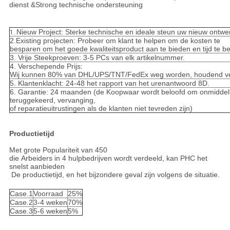
dienst &Strong technische ondersteuning
Nieuw Project: Sterke technische en ideale steun uw nieuw ontwe
1.
2.Existing projecten: Probeer om klant te helpen om de kosten te
besparen om het goede kwaliteitsproduct aan te bieden en tijd te b
3. Vrije Steekproeven: 3-5 PCs van elk artikelnummer.
4. Verschepende Prijs:
Wij kunnen 80% van DHL/UPS/TNT/FedEx weg worden, houdend veil
5. Klantenklacht: 24-48 het rapport van het urenantwoord 8D.
6. Garantie: 24 maanden (de Koopwaar wordt beloofd om onmiddelli
teruggekeerd, vervanging,
of reparatieuitrustingen als de klanten niet tevreden zijn)
Productietijd
Met grote Populariteit van 450
die Arbeiders in 4 hulpbedrijven wordt verdeeld, kan PHC het
snelst aanbieden
De productietijd, en het bijzondere geval zijn volgens de situatie.
Case.1
Voorraad
25%
Case.2
3-4 weken
70%
Case.3
5-6 weken
5%