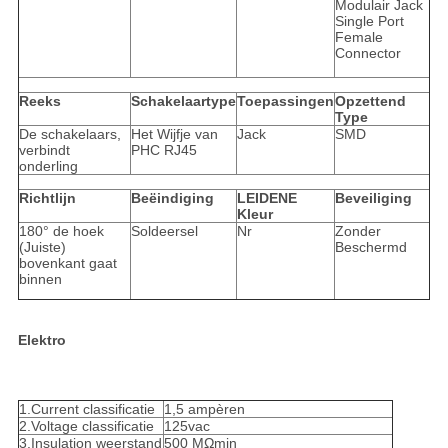
Modulair Jack
Single Port
Female
Connector
Reeks
Schakelaartype
Toepassingen
Opzettend
Type
De schakelaars,
Het Wijfje van
Jack
SMD
verbindt
PHC RJ45
onderling
Richtlijn
Beëindiging
LEIDENE
Beveiliging
Kleur
180° de hoek
Soldeersel
Nr
Zonder
(Juiste)
Beschermd
bovenkant gaat
binnen
Elektro
1.Current classificatie
1,5 ampèren
2.Voltage classificatie
125vac
3.Insulation weerstand
500 MΩmin