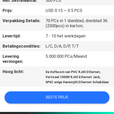
Min. bestelaantal:
500 PCs
CONTACTEER
ONS
Prijs:
USD 0.15 ~ 0.5 PCS
Verpakking Details:
70 PCs in 1 dienblad, dienblad 36
(2500pcs) in karton;
VR
SHOW
Levertijd:
7 - 10 het werkdagen
Betalingscondities:
L/C, D/A, D/P, T/T
SITEMAP
Levering
5.000.000 PCs/Maand
vermogen:
PRIVACY
Hoog licht:
,
De Hefboom van PHC RJ45 Ethernet
POLICY
,
Verticaal 1000M RJ45 Ethernet Jack
6P6C enige Havenrj45 Ethernet Schakelaar
BESTE PRIJS