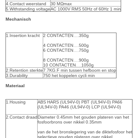
4.Contact weerstand
30 MΩmax
5.Withstanding voltage
AC 1000V RMS 50Hz of 60Hz 1 min
Mechanisch
1.Insertion kracht
2 CONTACTEN….350g
4 CONTACTEN….500g
6 CONTACTEN….750g
8 CONTACTEN….900g
10 CONTACTEN….1050g
2.Retention sterkte
7.7KG.F min tussen hefboom en stop
3.Durability
750 het koppelen cycli min
Materiaal
1.Housing
ABS HARS (UL94V-0) PBT (UL94V-0) PA66
(UL94V-0) PA46 (UL94V-0) LCP (UL94V-0)
2.Contact draad
Diameter 0.45mm het gouden plateren van het
fosfoorbrons over nikkel 0.35mm
van de het bronslegering van de diktefosfoor het
selectieve gouden plateren over nikkel