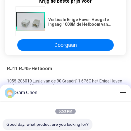
Krijg de beste prijs voor
Verticale Enige Haven Hoogste
Ingang 1000M de Hefboom van
PHC RJ45 Ethernet
Doorgaan
RJ11 RJ45-Hefboom
1055-206019 Lusje van de 90 Graadrj11 6P6C het Enige Haven
omhoog met Beschermd
Sam Chen
6P6C/6P4C/6P2C/90 Graad RJ11 de RJ45 Beschermde Enige
Haven van Schakelaar Plastic Ethernet
5:53 PM
6P6C 90 Graadrj11 RJ45 Modulaire Hefboom, Rj45 Volledig
Plastic Enig de Havenwijfje van de Gegevenshefboom
Good day, what product are you looking for?