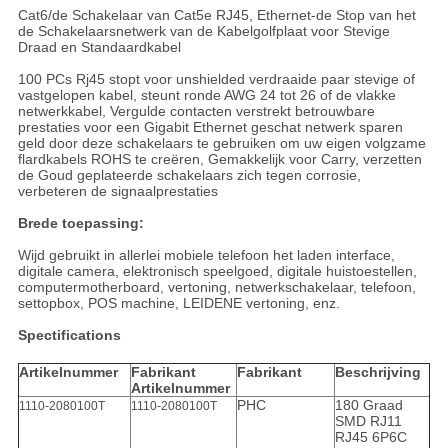
Cat6/de Schakelaar van Cat5e RJ45, Ethernet-de Stop van het
de Schakelaarsnetwerk van de Kabelgolfplaat voor Stevige
Draad en Standaardkabel
100 PCs Rj45 stopt voor unshielded verdraaide paar stevige of
vastgelopen kabel, steunt ronde AWG 24 tot 26 of de vlakke
netwerkkabel, Vergulde contacten verstrekt betrouwbare
prestaties voor een Gigabit Ethernet geschat netwerk sparen
geld door deze schakelaars te gebruiken om uw eigen volgzame
flardkabels ROHS te creëren, Gemakkelijk voor Carry, verzetten
de Goud geplateerde schakelaars zich tegen corrosie,
verbeteren de signaalprestaties
Brede toepassing:
Wijd gebruikt in allerlei mobiele telefoon het laden interface,
digitale camera, elektronisch speelgoed, digitale huistoestellen,
computermotherboard, vertoning, netwerkschakelaar, telefoon,
settopbox, POS machine, LEIDENE vertoning, enz.
Spectifications
Artikelnummer
Fabrikant
Fabrikant
Beschrijving
Artikelnummer
PHC
180 Graad
1110-2080100T
1110-2080100T
SMD RJ11
RJ45 6P6C