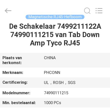
Dongguan
Penghui
Electronics
Co.,
Ltd..
Magnetische RJ45-Hefboom
All
Rights
Reserved.
De Schakelaar 7499211122A
HUIS
74990111215 van Tab Down
PRODUCTEN
Amp Tyco RJ45
ONGEVEER
Plaats van
CHINA
herkomst:
ONS
Merknaam:
PHCONN
FABRIEKSREIS
Certificering:
UL，ROSH，SGS
Modelnummer:
74990111215
KWALITEITSCONTROLE
Min. bestelaantal:
1000 PCs