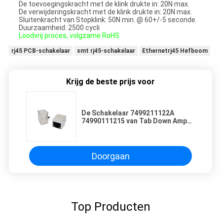
De toevoegingskracht met de klink drukte in: 20N max.
De verwijderingskracht met de klink drukte in: 20N max.
Sluitenkracht van Stopklink: 50N min. @ 60+/-5 seconde.
Duurzaamheid: 2500 cycli
Loodvrij proces, volgzame RoHS
rj45 PCB-schakelaar
smt rj45-schakelaar
Ethernetrj45 Hefboom
Krijg de beste prijs voor
De Schakelaar 7499211122A
74990111215 van Tab Down Amp
Tyco RJ45
Doorgaan
Top Producten