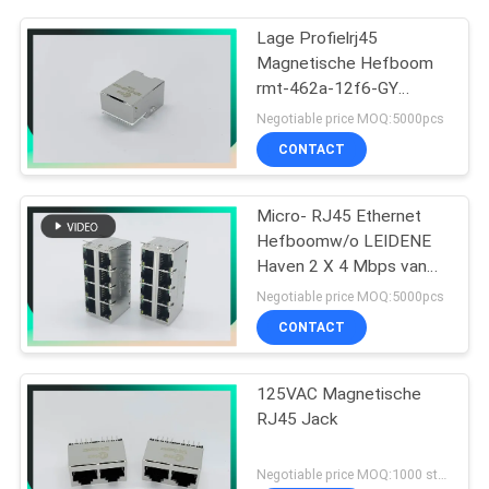
Lage Profielrj45
Magnetische Hefboom
rmt-462a-12f6-GY
MIC3801D-5166
Negotiable price MOQ:5000pcs
CONTACT
Micro- RJ45 Ethernet
Hefboomw/o LEIDENE
Haven 2 X 4 Mbps van
PHC 10/100/1000
Negotiable price MOQ:5000pcs
CONTACT
125VAC Magnetische
RJ45 Jack
Negotiable price MOQ:1000 stuks