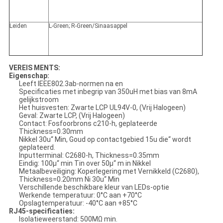
Leiden
L-Green; R-Green/Sinaasappel
VEREIS MENTS:
Eigenschap:
Leeft IEEE802.3ab-normen na en
Specificaties met inbegrip van 350uH met bias van 8mA
gelijkstroom
Het huisvesten: Zwarte LCP UL94V-0, (Vrij Halogeen)
Geval: Zwarte LCP, (Vrij Halogeen)
Contact: Fosfoorbrons c210-h, geplateerde
Thickness=0.30mm
Nikkel 30u“ Min, Goud op contactgebied 15u die“ wordt
geplateerd.
Inputterminal: C2680-h, Thickness=0.35mm
Eindig: 100μ“ min Tin over 50μ“ m in Nikkel
Metaalbeveiliging: Koperlegering met Vernikkeld (C2680),
Thickness=0.20mm Ni 30u“ Min
Verschillende beschikbare kleur van LEDs-optie
Werkende temperatuur: 0°C aan +70°C
Opslagtemperatuur: -40°C aan +85°C
RJ45-specificaties:
Isolatieweerstand: 500MΩ min.