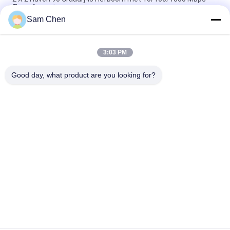
Transformator
Sam Chen
PBT Ethernet RJ45 Jack RMA-065BC-20F6-YG 2 X 1 haven
Mbps 10/100/1000
3:03 PM
90 graad Magnetische RJ45 Jack, 10/100M de Vrouwelijke
Schakelaarkant van RJ45 8P8C
Good day, what product are you looking for?
populaire categorieën
Alle
De Hefboom Van 
Rj45 Modulaire Jack
RJ45 Ethernet
Magnetische RJ45-
RJ11 RJ45-Hefboom
Hefboom
90 Graad Rj45
SMD RJ45
De Schakelaar Van 
POE Rj45 Hefboom
RJ45 USB