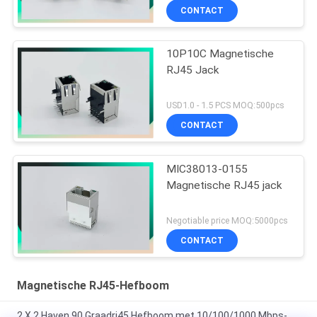
CONTACT
10P10C Magnetische
RJ45 Jack
USD1.0 - 1.5 PCS MOQ:500pcs
CONTACT
MIC38013-0155
Magnetische RJ45 jack
Negotiable price MOQ:5000pcs
CONTACT
Magnetische RJ45-Hefboom
2 X 2 Haven 90 Graadrj45 Hefboom met 10/100/1000 Mbps-