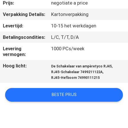
CONTACTEER
Prijs:
negotiate a price
ONS
Verpakking Details:
Kartonverpakking
Levertijd:
10-15 het werkdagen
VR
Betalingscondities:
L/C, T/T, D/A
SHOW
Levering
1000 PCs/week
vermogen:
SITEMAP
Hoog licht:
,
De Schakelaar van ampèretyco RJ45
,
RJ45-Schakelaar 7499211122A
PRIVACY
RJ45-Hefboom 74990111215
POLICY
BESTE PRIJS