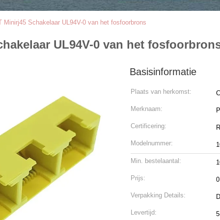
 Minirj45 Schakelaar UL94V-0 van het fosfoorbrons
chakelaar UL94V-0 van het fosfoorbron
Basisinformatie
Plaats van herkomst:
C
Merknaam:
Certificering:
Modelnummer:
1
Min. bestelaantal:
1
Prijs:
0
Verpakking Details:
D
Levertijd:
5