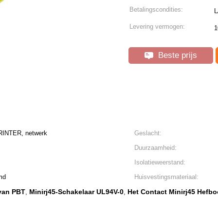
Betalingscondities:
L
Levering vermogen:
1
Beste prijs
RINTER, netwerk
Geslacht:
Duurzaamheid:
Isolatieweerstand:
md
Huisvestingsmateriaal:
 van PBT
Minirj45-Schakelaar UL94V-0
Het Contact Minirj45 Hefb
,
,