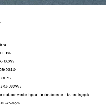
s
hina
PHCONN
ROHS,SGS
059-208119
000 PCs
.2-0.5 USD/Pcs
e producten worden ingepakt in blaardozen en in kartons ingepakt
-10 werkdagen