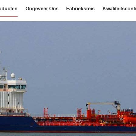
oducten
Ongeveer Ons
Fabrieksreis
Kwaliteitscont