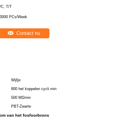
/C, T/T
0000 PCs/Week
Contact nu
Wijfje
800 het koppelen cycli min
500 MΩmin
PBT-Zwarte
oom van het fosfoorbrons