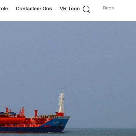
Dutch
role
Contacteer Ons
VR Toon