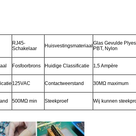
RJ45-
Glas Gevulde Plyes
Huisvestingsmateriaal
Schakelaar
PBT, Nylon
aal
Fosfoorbrons
Huidige Classificatie
1,5 Ampère
icatie
125VAC
Contactweerstand
30MΩ maximum
tand
500MΩ min
Steekproef
Wij kunnen steekpro