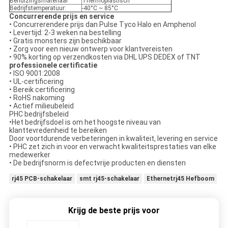
Behuizingsmateriaal
Thermoplastisch
Bedrijfstemperatuur:
-40°C ~ 85°C
Concurrerende prijs en service
• Concurrerendere prijs dan Pulse Tyco Halo en Amphenol
• Levertijd: 2-3 weken na bestelling
• Gratis monsters zijn beschikbaar
• Zorg voor een nieuw ontwerp voor klantvereisten
• 90% korting op verzendkosten via DHL UPS DEDEX of TNT
professionele certificatie
• ISO 9001:2008
• UL-certificering
• Bereik certificering
• RoHS nakoming
• Actief milieubeleid
PHC bedrijfsbeleid
•Het bedrijfsdoel is om het hoogste niveau van
klanttevredenheid te bereiken
Door voortdurende verbeteringen in kwaliteit, levering en service
• PHC zet zich in voor en verwacht kwaliteitsprestaties van elke
medewerker
• De bedrijfsnorm is defectvrije producten en diensten
rj45 PCB-schakelaar
smt rj45-schakelaar
Ethernetrj45 Hefboom
Krijg de beste prijs voor