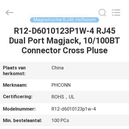
Dongguan
Penghui
Electronics
Co.,
Ltd..
Magnetische RJ45-Hefboom
All
Rights
Reserved.
R12-D6010123P1W-4 RJ45
HUIS
Dual Port Magjack, 10/100BT
PRODUCTEN
Connector Cross Pluse
ONGEVEER
Plaats van
China
herkomst:
ONS
Merknaam:
PHCONN
FABRIEKSREIS
Certificering:
ROHS，UL
Modelnummer:
R12-d6010123p1w-4
KWALITEITSCONTROLE
Min. bestelaantal:
100 PCs