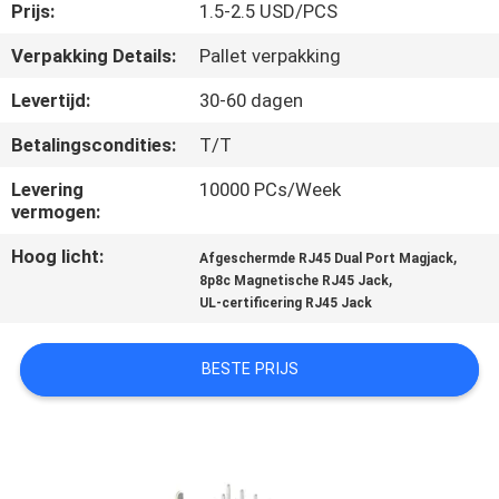
CONTACTEER
Prijs:
1.5-2.5 USD/PCS
ONS
Verpakking Details:
Pallet verpakking
Levertijd:
30-60 dagen
VR
Betalingscondities:
T/T
SHOW
Levering
10000 PCs/Week
vermogen:
SITEMAP
Hoog licht:
,
Afgeschermde RJ45 Dual Port Magjack
,
8p8c Magnetische RJ45 Jack
PRIVACY
UL-certificering RJ45 Jack
POLICY
BESTE PRIJS