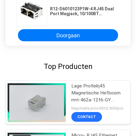
R12-D6010123P1W-4 RJ45 Dual
Port Magjack, 10/100BT
Connector Cross Pluse
Doorgaan
Top Producten
Lage Profielrj45
Magnetische Hefboom
rmt-462a-12f6-GY
MIC3801D-5166
Negotiable price MOQ:5000pcs
CONTACT
Micro- RJ45 Ethernet