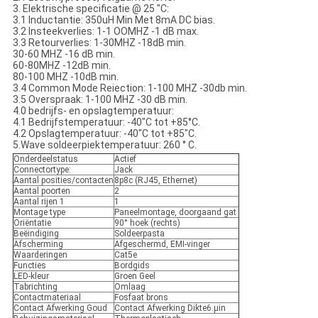
3. Elektrische specificatie @ 25 "C:
3.1 Inductantie: 350uH Min Met 8mA DC bias.
3.2 Insteekverlies: 1-1 OOMHZ -1 dB max.
3.3 Retourverlies: 1-30MHZ -18dB min.
30-60 MHZ -16 dB min.
60-80MHZ -12dB min.
80-100 MHZ -10dB min.
3.4 Common Mode Reiection: 1-100 MHZ -30db min.
3.5 Overspraak: 1-100 MHZ -30 dB min.
4.0 bedrijfs- en opslagtemperatuur:
4.1 Bedrijfstemperatuur: -40"C tot +85°C.
4.2 Opslagtemperatuur: -40"C tot +85"C.
5.Wave soldeerpiektemperatuur: 260 ° C.
Onderdeelstatus
Actief
Connectortype:
Jack
Aantal posities/contacten
8p8c (RJ45, Ethernet)
Aantal poorten
2
Aantal rijen
1
1
Montage type
Paneelmontage, doorgaand gat
Oriëntatie
90° hoek (rechts)
Beëindiging
Soldeerpasta
Afscherming
Afgeschermd, EMI-vinger
Waarderingen
Cat5e
Functies
Bordgids
LED-kleur
Groen Geel
Tabrichting​
Omlaag
Contactmateriaal
Fosfaat brons
Contact Afwerking
Goud
Contact Afwerking Dikte
6
.µin