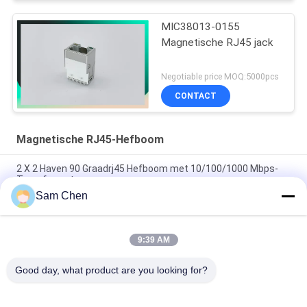
MIC38013-0155
Magnetische RJ45 jack
Negotiable price MOQ:5000pcs
CONTACT
Magnetische RJ45-Hefboom
2 X 2 Haven 90 Graadrj45 Hefboom met 10/100/1000 Mbps-
Transformator
Sam Chen
PBT Ethernet RJ45 Jack RMA-065BC-20F6-YG 2 X 1 haven
Mbps 10/100/1000
9:39 AM
90 graad Magnetische RJ45 Jack, 10/100M de Vrouwelijke
Schakelaarkant van RJ45 8P8C
Good day, what product are you looking for?
populaire categorieën
Alle