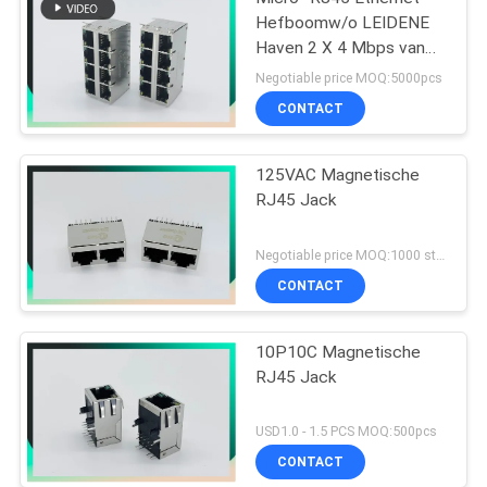
Hefboomw/o LEIDENE
Haven 2 X 4 Mbps van
PHC 10/100/1000
Negotiable price MOQ:5000pcs
CONTACT
125VAC Magnetische
RJ45 Jack
Negotiable price MOQ:1000 stuks
CONTACT
10P10C Magnetische
RJ45 Jack
USD1.0 - 1.5 PCS MOQ:500pcs
CONTACT