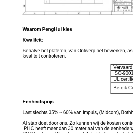
Waarom PengHui kies
Kwaliteit:
Behalve het plateren, van Ontwerp het bewerken, ass
kwaliteit controleren.
Vervaardig
ISO-9001
UL certifi
Bereik Cet
Eenheidsprijs
Last slechts 35% ~ 60% van Impuls, (Midcom), Both
Al stap doet door ons. Zo kunnen wij de kosten cont
PHC heeft meer dan 30 materiaal van de eenhedena