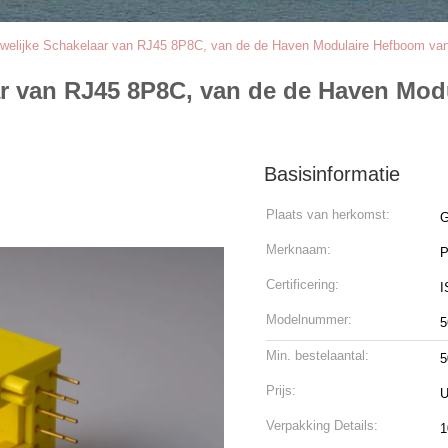
uwelijke Schakelaar van RJ45 8P8C, van de de Haven Modulaire Hefboom va
ar van RJ45 8P8C, van de de Haven Mod
Basisinformatie
Plaats van herkomst:
G
Merknaam:
Certificering:
I
Modelnummer:
5
Min. bestelaantal:
5
Prijs:
U
Verpakking Details:
1