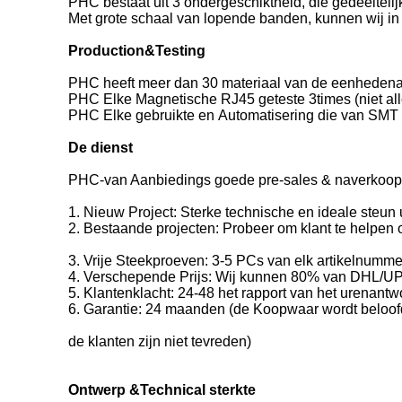
PHC bestaat uit 3 ondergeschiktheid, die gedeeltel
Met grote schaal van lopende banden, kunnen wij i
Production&Testing
PHC heeft meer dan 30 materiaal van de eenhedenau
PHC Elke Magnetische RJ45 geteste 3times (niet alle
PHC Elke gebruikte en Automatisering die van SMT 
De dienst
PHC-van Aanbiedings goede pre-sales & naverkoop 
1. Nieuw Project: Sterke technische en ideale steu
2. Bestaande projecten: Probeer om klant te helpen 
3. Vrije Steekproeven: 3-5 PCs van elk artikelnumme
4. Verschepende Prijs: Wij kunnen 80% van DHL/UP
5. Klantenklacht: 24-48 het rapport van het urenant
6. Garantie: 24 maanden (de Koopwaar wordt beloofd 
de klanten zijn niet tevreden)
Ontwerp &Technical sterkte