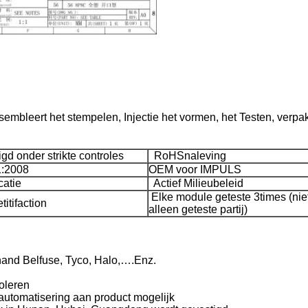
embleert het stempelen, Injectie het vormen, het Testen, verpak
d onder strikte controles
RoHSnaleving
:2008
OEM voor IMPULS
catie
Actief Milieubeleid
Elke module geteste 3times (nie
itifaction
alleen geteste partij)
hand Belfuse, Tyco, Halo,….Enz.
roleren
utomatisering aan product mogelijk