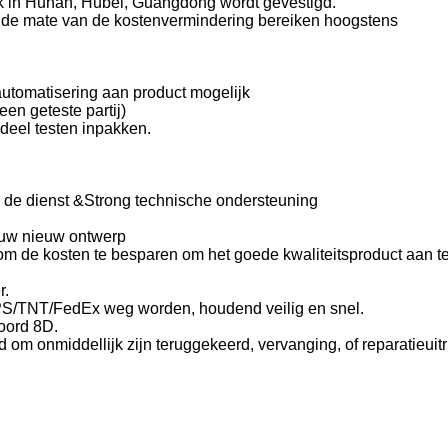
ijk in Hunan, Hubei, Guangdong wordt gevestigd.
n de mate van de kostenvermindering bereiken hoogstens
tomatisering aan product mogelijk
en geteste partij)
deel testen inpakken.
de dienst &Strong technische ondersteuning
n uw nieuw ontwerp
om de kosten te besparen om het goede kwaliteitsproduct aan te 
r.
S/TNT/FedEx weg worden, houdend veilig en snel.
woord 8D.
om onmiddellijk zijn teruggekeerd, vervanging, of reparatieuitr