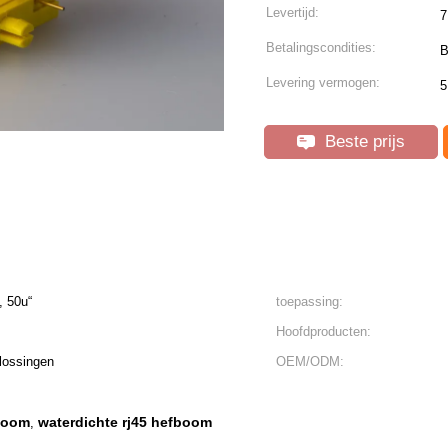
Levertijd:
7
Betalingscondities:
B
Levering vermogen:
5
Beste prijs
, 50u“
toepassing:
Hoofdproducten:
lossingen
OEM/ODM:
fboom
waterdichte rj45 hefboom
,