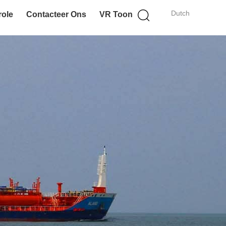
Dutch
role
Contacteer Ons
VR Toon