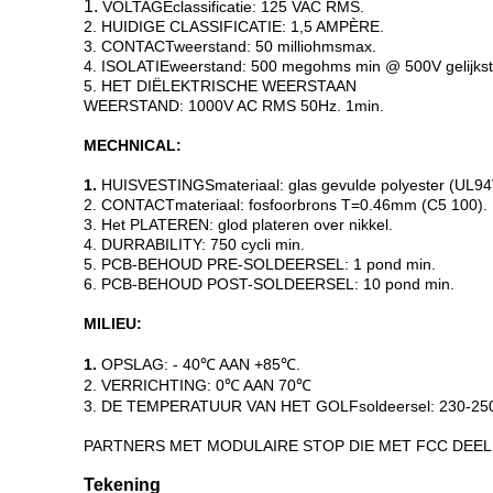
1.
VOLTAGEclassificatie: 125 VAC RMS.
2. HUIDIGE CLASSIFICATIE: 1,5 AMPÈRE.
3. CONTACTweerstand: 50 milliohmsmax.
4. ISOLATIEweerstand: 500 megohms min @ 500V gelijks
5. HET DIËLEKTRISCHE WEERSTAAN
WEERSTAND: 1000V AC RMS 50Hz. 1min.
MECHNICAL:
1.
HUISVESTINGSmateriaal: glas gevulde polyester (UL94
2. CONTACTmateriaal: fosfoorbrons T=0.46mm (C5 100).
3. Het PLATEREN: glod plateren over nikkel.
4. DURRABILITY: 750 cycli min.
5. PCB-BEHOUD PRE-SOLDEERSEL: 1 pond min.
6. PCB-BEHOUD POST-SOLDEERSEL: 10 pond min.
MILIEU:
1.
OPSLAG: - 40℃ AAN +85℃.
2. VERRICHTING: 0℃ AAN 70℃
3. DE TEMPERATUUR VAN HET GOLFsoldeersel: 230-250
PARTNERS MET MODULAIRE STOP DIE MET FCC DEEL 
Tekening