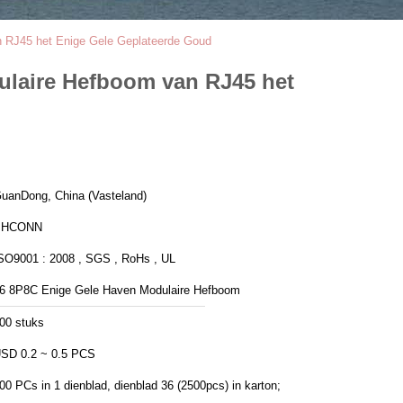
n RJ45 het Enige Gele Geplateerde Goud
ulaire Hefboom van RJ45 het
uanDong, China (Vasteland)
PHCONN
SO9001 : 2008 , SGS , RoHs , UL
6 8P8C Enige Gele Haven Modulaire Hefboom
00 stuks
SD 0.2 ~ 0.5 PCS
00 PCs in 1 dienblad, dienblad 36 (2500pcs) in karton;