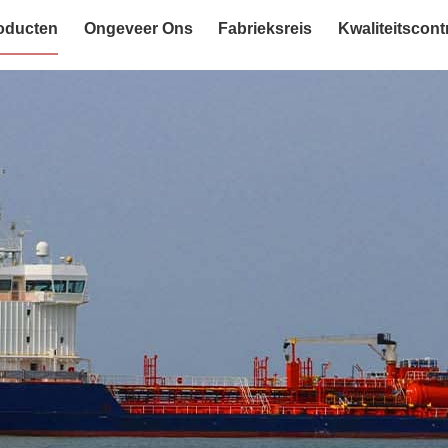
oducten
Ongeveer Ons
Fabrieksreis
Kwaliteitscont