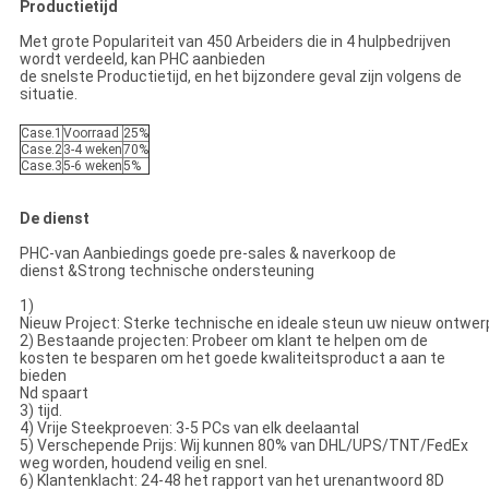
Productietijd
Met grote Populariteit van 450 Arbeiders die in 4 hulpbedrijven
wordt verdeeld, kan PHC aanbieden
de snelste Productietijd, en het bijzondere geval zijn volgens de
situatie.
Case.1
Voorraad
25%
Case.2
3-4 weken
70%
Case.3
5-6 weken
5%
De dienst
PHC-van Aanbiedings goede pre-sales & naverkoop de
dienst &Strong technische ondersteuning
1)
Nieuw Project: Sterke technische en ideale steun uw nieuw ontwer
2) Bestaande projecten: Probeer om klant te helpen om de
kosten te besparen om het goede kwaliteitsproduct a aan te
bieden
Nd spaart
3) tijd.
4) Vrije Steekproeven: 3-5 PCs van elk deelaantal
5) Verschepende Prijs: Wij kunnen 80% van DHL/UPS/TNT/FedEx
weg worden, houdend veilig en snel.
6) Klantenklacht: 24-48 het rapport van het urenantwoord 8D