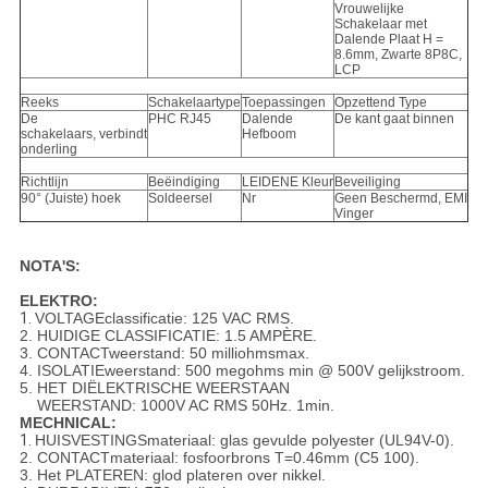
Vrouwelijke
Schakelaar met
Dalende Plaat H =
8.6mm, Zwarte 8P8C,
LCP
Reeks
Schakelaartype
Toepassingen
Opzettend Type
De
PHC RJ45
Dalende
De kant gaat binnen
schakelaars, verbindt
Hefboom
onderling
Richtlijn
Beëindiging
LEIDENE Kleur
Beveiliging
90° (Juiste) hoek
Soldeersel
Nr
Geen Beschermd, EMI
Vinger
NOTA'S:
ELEKTRO:
1.
VOLTAGEclassificatie: 125 VAC RMS.
2. HUIDIGE CLASSIFICATIE: 1.5 AMPÈRE.
3. CONTACTweerstand: 50 milliohmsmax.
4. ISOLATIEweerstand: 500 megohms min @ 500V gelijkstroom.
5. HET DIËLEKTRISCHE WEERSTAAN
WEERSTAND: 1000V AC RMS 50Hz. 1min.
MECHNICAL:
1.
HUISVESTINGSmateriaal: glas gevulde polyester (UL94V-0).
2. CONTACTmateriaal: fosfoorbrons T=0.46mm (C5 100).
3. Het PLATEREN: glod plateren over nikkel.