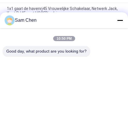
1x1 gaat de havenrj45 Vrouwelijke Schakelaar, Netwerk Jack,
Kant RJ45 met HOOFDjack in
Sam Chen
4 havenrj45 8P8C Vrouwelijke Hefboom de Installatie van het
90 Graadtussenvoegsel met Beschermd
10:50 PM
De beschermde Vrouwelijke Schakelaar van RJ45 met Één
Modulaire de Hefboom en het Netwerkcontactdoos van USB
Good day, what product are you looking for?
populaire categorieën
Alle
De Hefboom Van 
Rj45 Modulaire Jack
RJ45 Ethernet
Magnetische RJ45-
RJ11 RJ45-Hefboom
Hefboom
90 Graad Rj45
SMD RJ45