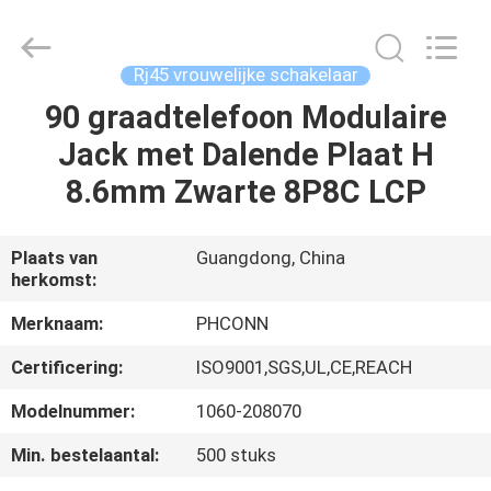
Dongguan
Penghui
Electronics
Co.,
Ltd..
Rj45 vrouwelijke schakelaar
All
Rights
Reserved.
90 graadtelefoon Modulaire
HUIS
Jack met Dalende Plaat H
PRODUCTEN
8.6mm Zwarte 8P8C LCP
ONGEVEER
Plaats van
Guangdong, China
herkomst:
ONS
Merknaam:
PHCONN
FABRIEKSREIS
Certificering:
ISO9001,SGS,UL,CE,REACH
Modelnummer:
1060-208070
KWALITEITSCONTROLE
Min. bestelaantal:
500 stuks