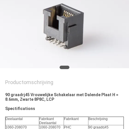
Productomschrijving
90 graadrj45 Vrouwelijke Schakelaar met Dalende Plaat H =
8.6mm, Zwarte 8P8C, LCP
Spectifications
Deelaantal
Fabrikant
Fabrikant
Beschrijving
Deelaantal
1060-208070
1060-208070
PHC
90 graadrj45