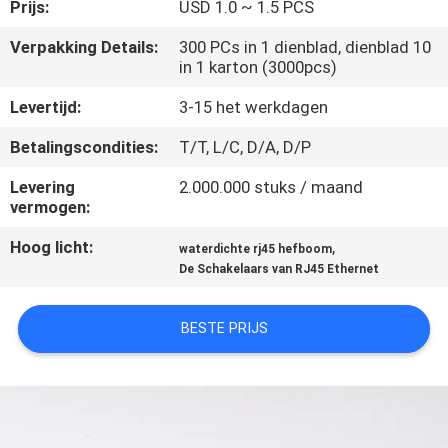
CONTACTEER
Prijs:
USD 1.0 ~ 1.5 PCS
ONS
Verpakking Details:
300 PCs in 1 dienblad, dienblad 10
in 1 karton (3000pcs)
VR
Levertijd:
3-15 het werkdagen
SHOW
Betalingscondities:
T/T, L/C, D/A, D/P
Levering
2.000.000 stuks / maand
SITEMAP
vermogen:
Hoog licht:
,
waterdichte rj45 hefboom
PRIVACY
De Schakelaars van RJ45 Ethernet
POLICY
BESTE PRIJS