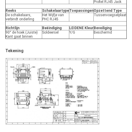
Profiel RJ45 Jack
Reeks
Schakelaartype
Toepassingen
Opzettend Type
De schakelaars,
Het Wijfje van
Tussenvoegselplaat
verbindt onderling
PHC RJ45
Richtlijn
Beëindiging
LEIDENE Kleur
Beveiliging
90° de hoek (Juiste)
Soldeersel
Y/G
Beschermd
Kant gaat binnen
Tekening