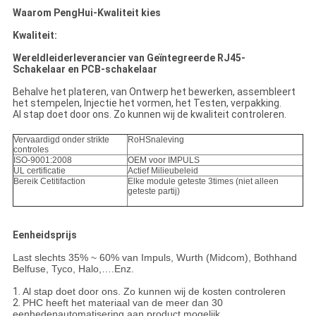
Waarom PengHui-Kwaliteit kies
Kwaliteit:
Wereldleiderleverancier van Geïntegreerde RJ45-
Schakelaar en PCB-schakelaar
Behalve het plateren, van Ontwerp het bewerken, assembleert
het stempelen, Injectie het vormen, het Testen, verpakking.
Al stap doet door ons. Zo kunnen wij de kwaliteit controleren.
Vervaardigd onder strikte
RoHSnaleving
controles
ISO-9001:2008
OEM voor IMPULS
UL certificatie
Actief Milieubeleid
Bereik Cetitifaction
Elke module geteste 3times (niet alleen
geteste partij)
Eenheidsprijs
Last slechts 35% ~ 60% van Impuls, Wurth (Midcom), Bothhand
Belfuse, Tyco, Halo,….Enz.
1.
Al stap doet door ons. Zo kunnen wij de kosten controleren
2.
PHC heeft het materiaal van de meer dan 30
eenhedenautomatisering aan product mogelijk