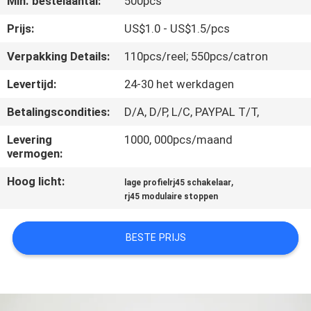
Min. bestelaantal:
500pcs
CONTACTEER
ONS
Prijs:
US$1.0 - US$1.5/pcs
Verpakking Details:
110pcs/reel; 550pcs/catron
VR
Levertijd:
24-30 het werkdagen
SHOW
Betalingscondities:
D/A, D/P, L/C, PAYPAL T/T,
SITEMAP
Levering
1000, 000pcs/maand
vermogen:
Hoog licht:
,
PRIVACY
lage profielrj45 schakelaar
rj45 modulaire stoppen
POLICY
BESTE PRIJS