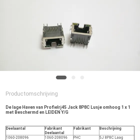
Productomschrijving
De lage Haven van Profielrj45 Jack 8P8C Lusje omhoog 1 x 1
met Beschermd en LEIDEN Y/G
Deelaantal
Fabrikant
Fabrikant
Beschrijving
Deelaantal
1060-208096
1060-208096
PHC
5J 8P8C Laag