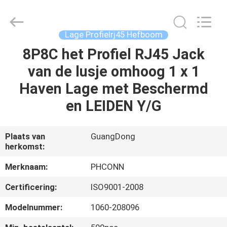
Dongguan
Penghui
Electronics
Co.,
Ltd..
Lage Profielrj45 Hefboom
All
Rights
Reserved.
8P8C het Profiel RJ45 Jack
HUIS
van de lusje omhoog 1 x 1
PRODUCTEN
Haven Lage met Beschermd
en LEIDEN Y/G
ONGEVEER
ONS
Plaats van
GuangDong
herkomst:
FABRIEKSREIS
Merknaam:
PHCONN
Certificering:
ISO9001-2008
KWALITEITSCONTROLE
Modelnummer:
1060-208096