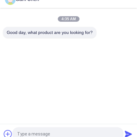
De lage Dalende Raad van de Profielrj45 Vrouwelijke Hefboom
8P8C, HF-Beschermd Product
4:35 AM
8P8C het dalen Raads Laag Profiel RJ45 Jack met het LEIDENE
Beschermde Blauwe Huis van LCP
Good day, what product are you looking for?
populaire categorieën
Alle
De Hefboom Van 
Rj45 Modulaire Jack
RJ45 Ethernet
Magnetische RJ45-
RJ11 RJ45-Hefboom
Hefboom
90 Graad Rj45
SMD RJ45
De Schakelaar Van 
POE Rj45 Hefboom
RJ45 USB
Vraag een offerte aan