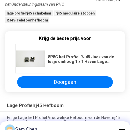
het Ondersteuningsteam van PHC
lage profielrj45 schakelaar
rj45 modulaire stoppen
RJ45-Telefoonhefboom
Krijg de beste prijs voor
8P8C het Profiel RJ45 Jack van de
lusje omhoog 1 x 1 Haven Lage
met Beschermd en LEIDEN Y/G
Doorgaan
Lage Profielrj45 Hefboom
Enige Lage het Profiel Vrouwelijke Hefboom van de Havenrj45
Hefboom, Lusje - omhoog met Beschermd
Sam Chen