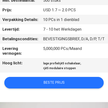
Min. bestelaantal:
500 stuks
CONTACTEER
ONS
Prijs:
USD 1.7 ~ 2.0 PCS
Verpakking Details:
10 PCs in 1 dienblad
VR
Levertijd:
7 - 10 het Werkdagen
SHOW
Betalingscondities:
BEVESTIGINGSBRIEF, D/A, D/P, T/T
SITEMAP
Levering
5,000,000 PCs/Maand
vermogen:
Hoog licht:
,
PRIVACY
lage profielrj45 schakelaar
rj45 modulaire stoppen
POLICY
BESTE PRIJS