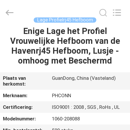
Dongguan
Penghui
Electronics
Co.,
Ltd..
Lage Profielrj45 Hefboom
All
Rights
Reserved.
Enige Lage het Profiel
HUIS
Vrouwelijke Hefboom van de
PRODUCTEN
Havenrj45 Hefboom, Lusje -
omhoog met Beschermd
ONGEVEER
ONS
Plaats van
GuanDong, China (Vasteland)
herkomst:
FABRIEKSREIS
Merknaam:
PHCONN
Certificering:
ISO9001 : 2008 , SGS , RoHs , UL
KWALITEITSCONTROLE
Modelnummer:
1060-208088