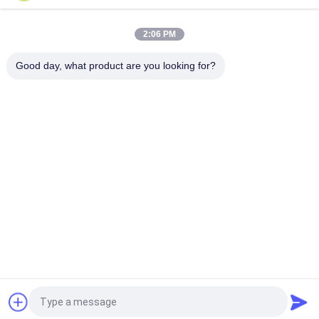
2:06 PM
Good day, what product are you looking for?
populaire categorieën
Alle
De Hefboom Van 
Rj45 Modulaire Jack
RJ45 Ethernet
Magnetische RJ45-
RJ11 RJ45-Hefboom
Hefboom
90 Graad Rj45
SMD RJ45
De Schakelaar Van 
POE Rj45 Hefboom
RJ45 USB
Vraag een offerte aan