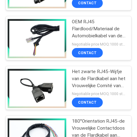
Rj45 te telefoneren
CONTACTEER
CONTACT
ONS
OEM RJ45
Flardlood/Materiaal de
VR
Automobielkabel van de
SHOW
Bedradingsuitrusting
Negotiable price MOQ:1000 stuks
RJ45 Ethernet
CONTACT
SITEMAP
Het zwarte RJ45-Wijfje
van de Flardkabel aan het
PRIVACY
Vrouwelijke Comité van
POLICY
de Netwerkuitbreiding
Negotiable price MOQ:1000 stuks
8P8C zet Lengte 0.5m
CONTACT
van het Schroefslot op
180°Orientation RJ45-de
Vrouwelijke Contactdoos
van de Flardkabel aan