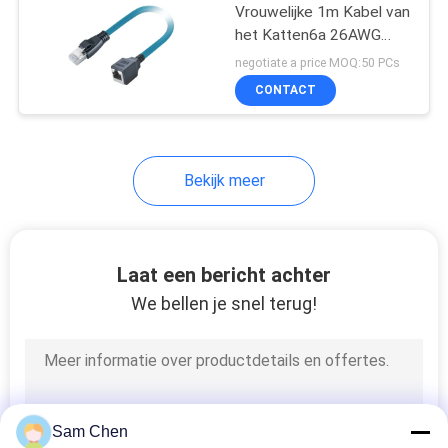
Vrouwelijke 1m Kabel van
het Katten6a 26AWG
Voorzien van een
negotiate a price MOQ:50 PCs
netwerk met RJ45-
CONTACT
Schakelaar
Bekijk meer
Laat een bericht achter
We bellen je snel terug!
Sam Chen