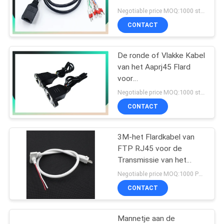
Koud geperste BC OFC-
Negotiable price MOQ:1000 stuks
CCC
CONTACT
De ronde of Vlakke Kabel
van het Aaprj45 Flard
voor
Telecommunicatie/Computer
Negotiable price MOQ:1000 stuks
CONTACT
3M-het Flardkabel van
FTP RJ45 voor de
Transmissie van het
Netwerksignaal
Negotiable price MOQ:1000 PCs
CONTACT
Mannetje aan de