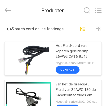
Dongguan
Penghui
Electronics
Producten
Co.,
Ltd..
All
Rights
Reserved.
HUIS
rj45 patch cord online fabricage
PRODUCTEN
Het Flardkoord van
koperen geleiderutp
ONGEVEER
26AWG CAT6 RJ45
ONS
Negotiable price MOQ:1000 PCs
CONTACT
FABRIEKSREIS
van het de Graadrj45
Flard van 24AWG 180 de
KWALITEITSCONTROLE
Kabelcontactdoos om
Stopuitbreiding/Flardkoord
Negotiable price MOQ:1000 stuks