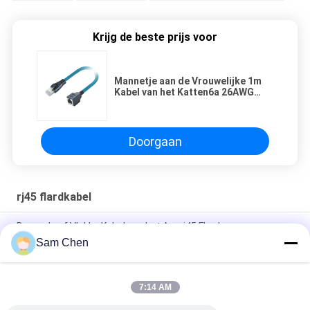
Krijg de beste prijs voor
Mannetje aan de Vrouwelijke 1m
Kabel van het Katten6a 26AWG
Voorzien van een netwerk met
RJ45-Schakelaar
Doorgaan
rj45 flardkabel
De ronde of Vlakke Kabel van het Aaprj45 Flard voor
Telecommunicatie/Computer
Sam Chen
8P8C 1 tot 2 RJ45 Ethernet Splitsersschakelaar met drie
richtingen
7:14 AM
Het Flardkoord van koperen geleiderutp 26AWG CAT6 RJ45