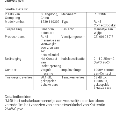
26AWG pvc
Snelle Details:
Plaats van
Guangdong,
Merknaam:
PHCONN
Oorsprong:
China
ModelNumber:
1230-110309
Type:
RJ45-
Contactdooska
Toepassing:
Sensoren,
Geslacht:
Mannetje aan
actuators
Wijfje
Productnaam:
RJ45-
Verwijzingsnorm:
CEI 60603-7-7
mannetje aan
vrouwelijke
voorzien van
een
netwerkkabel
Beëindiging:
Het Contact
Kabelspecificatie:
0.14-0.25mm2
van
(AWG 26-24)
isolatiepercing
Contact:
Verguld
Impulsvoltage:
1000V-contact-
messing
aan-Contact
Toevoegingsverlies:
≤0.1 dB,
Terugkeerverlies:
68 dB tot
gekoppelde
1000MHz,
schakelaars
gekoppelde
schakelaars
Detaliedbeelden:
RJ45-het schakelaarmannetje aan vrouwelijke contactdoos
vormde 1m het voorzien van een netwerkkabel van Katten6a
26AWG pvc