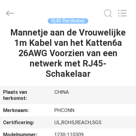
Dongguan
Penghui
Electronics
Co.,
Ltd..
Rj45 flardkabel
All
Rights
Reserved.
Mannetje aan de Vrouwelijke
HUIS
1m Kabel van het Katten6a
PRODUCTEN
26AWG Voorzien van een
netwerk met RJ45-
ONGEVEER
Schakelaar
ONS
Plaats van
CHINA
herkomst:
FABRIEKSREIS
Merknaam:
PHCONN
KWALITEITSCONTROLE
Certificering:
UL,ROHS,REACH,SGS
Modelnummer:
1230-110309