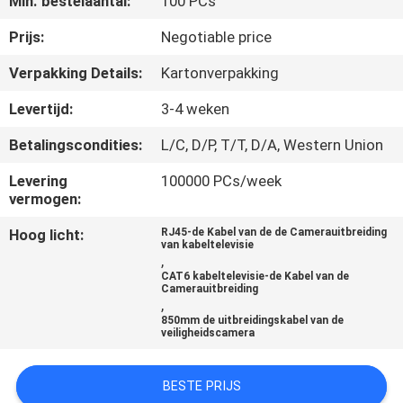
Min. bestelaantal:
100 PCs
CONTACTEER
ONS
Prijs:
Negotiable price
Verpakking Details:
Kartonverpakking
VR
Levertijd:
3-4 weken
SHOW
Betalingscondities:
L/C, D/P, T/T, D/A, Western Union
SITEMAP
Levering
100000 PCs/week
vermogen:
Hoog licht:
RJ45-de Kabel van de de Camerauitbreiding
PRIVACY
van kabeltelevisie
,
POLICY
CAT6 kabeltelevisie-de Kabel van de
Camerauitbreiding
,
850mm de uitbreidingskabel van de
veiligheidscamera
BESTE PRIJS