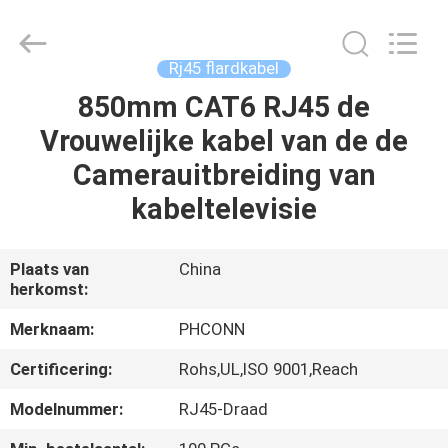
Dongguan
Penghui
Electronics
Co.,
Ltd..
Rj45 flardkabel
All
Rights
Reserved.
850mm CAT6 RJ45 de
HUIS
Vrouwelijke kabel van de de
PRODUCTEN
Camerauitbreiding van
kabeltelevisie
ONGEVEER
ONS
Plaats van
China
herkomst:
FABRIEKSREIS
Merknaam:
PHCONN
Certificering:
Rohs,UL,ISO 9001,Reach
KWALITEITSCONTROLE
Modelnummer:
RJ45-Draad