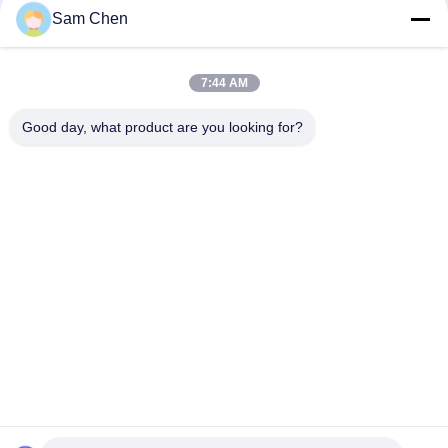
Sam Chen
8P8C 1 tot 2 RJ45 Ethernet Splitsersschakelaar met drie
richtingen
7:44 AM
Mannetje aan de Vrouwelijke 1m Kabel van het Katten6a
26AWG Voorzien van een netwerk met RJ45-Schakelaar
Good day, what product are you looking for?
populaire categorieën
Alle
De Hefboom Van 
Rj45 Modulaire Jack
RJ45 Ethernet
Magnetische RJ45-
RJ11 RJ45-Hefboom
Hefboom
90 Graad Rj45
SMD RJ45
De Schakelaar Van 
POE Rj45 Hefboom
RJ45 USB