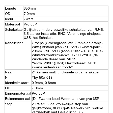
Lengte
850mm
OD
7.0mm
Kleur
Zwart
Materiaal
Pvc 65P
Schakelaar
Gelijkstroom, de vrouwelijke schakelaar van RJ45,
3,5 stereo-installatie, BNC, Verbindings eindpost,
USB, het Schakelen
Kabelleider
Groeps (Groen/groen-Wit, Oranje/de oranje-
Witte) Afstand [van 7/0.15*2C Twisted-pair*2:
20mm+7/0.15*6C (rood-1/Black-1/Blue/Blue-
White/Brown/Brown-Wit) +7/0.12*9C+ (de
Windende draad van 7/0.15
Yellow+28/0.1)]+foil; Elektrodraad: 7/0.15
zwarte leiderdraad/rood-2
Naam
24 kernen multifunctionele ip camerakabel
Nr.
Yby-50a-019
Identiteitskaart
0.9mm, 0.8mm
OD
7.0mm
Binnenmateriaal
Pvc 38P
Buitenmateriaal
(De
Zwarte)
koud-Weerstand
van
pvc 65P
Stop
2.1*5.5*6.2 de Vrouwelijke stop van
gelijkstroom, 8P8C rj-45 Netwerk Vrouwelijke
vergaarbak met Geleid licht, 3,5