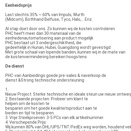
Eenheidsprijs
Last slechts 35% ~ 60% van Impuls, Wurth
(Midcom), Bothhand Belfuse, Tyco, Halo,….Enz.
Al stap doet door ons. Zo kunnen wij de kosten controleren
PHC heeft meer dan 30 materiaal van de
eenhedenautomatisering aan product mogelijk
PHC bestaat uit 3 ondergeschiktheid, die
gedeeltelijk in Hunan, Hubei, Guangdong wordt gevestigd.
Met grote schaal van lopende banden, kunnen wij in de mate van
de kostenvermindering bereiken hoogstens
De dienst
PHC-van Aanbiedings goede pre-sales & naverkoop de
dienst &Strong technische ondersteuning
1.
Nieuw Project: Sterke technische en ideale steun uw nieuw ontwer
2. Bestaande projecten: Probeer om klant te
helpen om de kosten te
besparen om het goede kwaliteitsproduct aan te
bieden en tijd te besparen.
3. Vrije Steekproeven: 3-5 PCs van elk artikelnummer.
4. Verschepende Prijs:
Wij kunnen 80% van DHL/UPS/TNT/FedEx weg worden, houdend veili