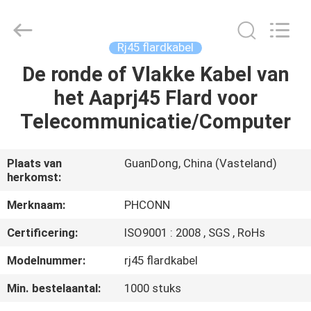
Dongguan
Penghui
Electronics
Co.,
Ltd..
Rj45 flardkabel
All
Rights
Reserved.
De ronde of Vlakke Kabel van
HUIS
het Aaprj45 Flard voor
PRODUCTEN
Telecommunicatie/Computer
ONGEVEER
Plaats van
GuanDong, China (Vasteland)
herkomst:
ONS
Merknaam:
PHCONN
FABRIEKSREIS
Certificering:
ISO9001 : 2008 , SGS , RoHs
Modelnummer:
rj45 flardkabel
KWALITEITSCONTROLE
Min. bestelaantal:
1000 stuks