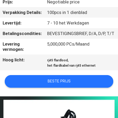
CONTACTEER
Prijs:
Negotiable price
ONS
Verpakking Details:
100pcs in 1 dienblad
Levertijd:
7 - 10 het Werkdagen
VR
Betalingscondities:
BEVESTIGINGSBRIEF, D/A, D/P, T/T
SHOW
Levering
5,000,000 PCs/Maand
vermogen:
SITEMAP
Hoog licht:
,
rj45 flardlood
het flardkabel van rj45 ethernet
PRIVACY
POLICY
BESTE PRIJS