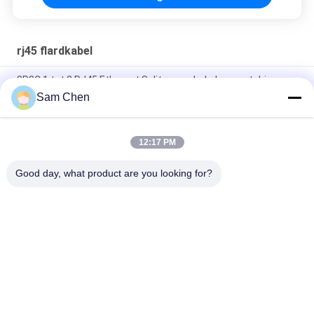
rj45 flardkabel
8P8C 1 tot 2 RJ45 Ethernet Splitsersschakelaar met drie
richtingen
Sam Chen
Mannetje aan de Vrouwelijke 1m Kabel van het Katten6a
26AWG Voorzien van een netwerk met RJ45-Schakelaar
12:17 PM
Het Flardkoord van koperen geleiderutp 26AWG CAT6 RJ45
Good day, what product are you looking for?
populaire categorieën
Alle
De Hefboom Van 
Rj45 Modulaire Jack
RJ45 Ethernet
Magnetische RJ45-
RJ11 RJ45-Hefboom
Hefboom