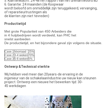
5. Klantenklacht: 24-48 het rapport van het urenantwoord 8D.
6. Garantie: 24 maanden (de Koopwaar
wordt beloofd om onmiddellijk zijn teruggekeerd, vervanging,
of reparatieuitrustingen als
de klanten zijn niet tevreden)
Productietijd
Met grote Populariteit van 450 Arbeiders die
in 4 hulpbedrijven wordt verdeeld, kan PHC het
snelst aanbieden
De productietijd, en het bijzondere geval zijn volgens de situatie.
Case.1
Voorraad
25%
Case.2
3-4 weken
70%
Case.3
5-6 weken
5%
Ontwerp &Technical sterkte
Wij hebben veel meer dan 20years-de ervaring in de
ingenieur van de schakelaarindustrie uw nieuw kan steunen
project. Ontwerp een nieuwe het bewerken tijd: 30-
45 werkdagen