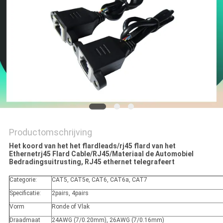
Productomschrijving
Het koord van het het flardleads/rj45 flard van het
Ethernetrj45 Flard Cable/RJ45/Materiaal de Automobiel
Bedradingsuitrusting, RJ45 ethernet telegrafeert
Categorie:
CAT5, CAT5e, CAT6, CAT6a, CAT7
Specificatie:
2pairs, 4pairs
Vorm
Ronde of Vlak
Draadmaat
24AWG (7/0.20mm), 26AWG (7/0.16mm)