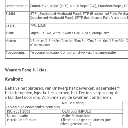
Leidermateriaal
Zuurstof Vrij Koper (OFC), Naakt koper (BC), Standaardkoper, 
Schild:
UTP (Unshielded Verdraaid Paar), FTP (Beschermd Folie Verdra
(beschermd Verdraaid Paar), SFTP (beschermd Folie Verdraaid 
Jasje:
PVC, LSZH
Kleur:
Grijze Blauwe, Witte, Zwarte Geel, Roze, oranje, enz.
Meters:
0.5m/1m/1.5m/2m/3m/4m/5m/6m/7m/8m/10m/15m/20m/
of op verzoek
Toepassing:
Telecommunicatie, Computernetwerken, Instrumentatie
Waarom PengHui kies
Kwaliteit:
Behalve het plateren, van Ontwerp het bewerken, assembleert
het stempelen, Injectie het vormen, het Testen, verpakking. Al
stap doet door ons. Zo kunnen wij de kwaliteit controleren.
RoHSnaleving
Vervaardigd onder strikte controles
ISO-9001:2008
OEM voor IMPULS
UL certificatie
Actief Milieubeleid
Bereik Cetitifaction
Elke module geteste 3times (niet
alleen geteste partij)